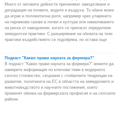
Много от неговите дейности причиняват замърсяване и
деградация на почвите, водите и въздуха. То обаче може
да играе и положителна роля, например чрез улавянето
на парникови газове в почви и култури или намаляването
на риска от наводнения, когато се прилагат определени
земеделски практики. С разширяване на обхвата на тези
практики въздействието се подобрява, но остава още
Подкаст "Какво прави науката за фермера?"
В подкаст "Какво прави науката за фермера?" можете да
намерите информация по ключови теми в модерното
селско стопанство, свързани с глобалните тенденции на
развитие, политиката на ЕС в областта на земеделието и
животновъдството и научните постижения, които
променят облика на фермерската професия и на селските
райони.