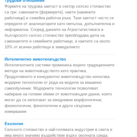
Трудови отношения
Формите на трудова заетост в сектор селско стопанство
са три: самонаети (фермерите), наети (наемните
работници) и семейна работна ръка. Тази заетост често се
определя от анализаторите като непълна, допълнителна и
неформална. Според данните на Агростатистиката в
българското селско стопанство преобладава дела на
самонаетите и семейните работници, а наетите са около
10% от всички работещи в земеделието.
Интелигентно животновъдство
Интелигентните системи промениха изцяло традиционните
методи на животновъдството като практика.
Продуктивното и конкурентно животновъдство използва
модерни технологии от рода на модели за машинно
самообучение. Модерните технологии позволяват
набиране на големи обеми от животновъдни данни, които
могат да се използват за ежедневни морфологични,
физиологични, фенологични и други свързани
измервания.
Екология
Селското стопанство е най-голямата индустрия в света и
има много значимо въздействие върху околната среда.