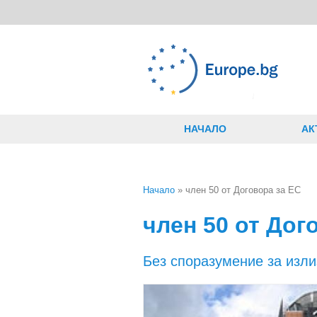
Премини към основното съдържание
НАЧАЛО
АК
Начало
» член 50 от Договора за ЕС
Вие сте тук
член 50 от Дог
Без споразумение за изли