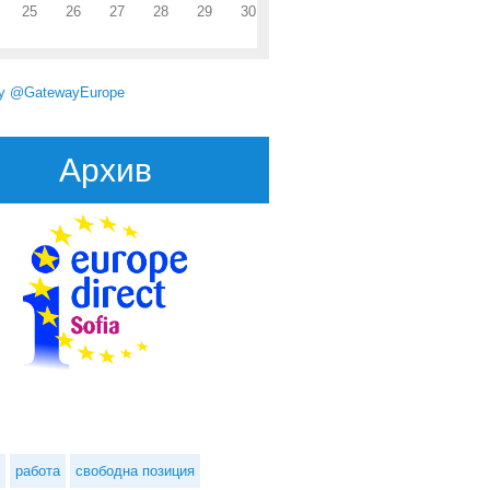
25
26
27
28
29
30
by @GatewayEurope
Архив
разумение за излизането на Великобритания от ЕС
работа
свободна позиция