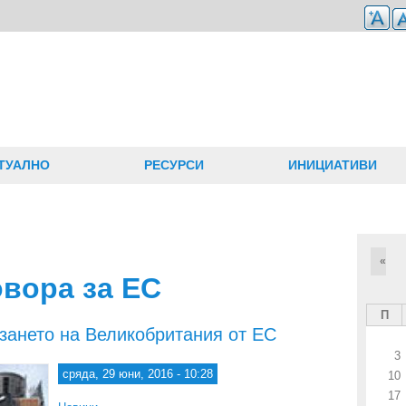
ТУАЛНО
РЕСУРСИ
ИНИЦИАТИВИ
«
овора за ЕС
П
зането на Великобритания от ЕС
3
сряда, 29 юни, 2016 - 10:28
10
17