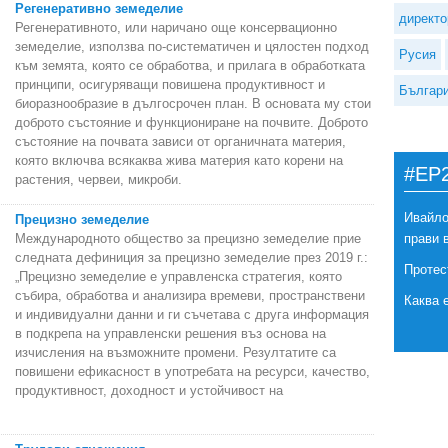
Регенеративно земеделие
директо
Регенеративното, или наричано още консервационно
земеделие, използва по-систематичен и цялостен подход
Русия
към земята, която се обработва, и прилага в обработката
принципи, осигуряващи повишена продуктивност и
Българ
биоразнообразие в дългосрочен план. В основата му стои
доброто състояние и функциониране на почвите. Доброто
състояние на почвата зависи от органичната материя,
която включва всякаква жива материя като корени на
#EP
растения, червеи, микроби.
Ивайло
Прецизно земеделие
Международното общество за прецизно земеделие прие
прави 
следната дефиниция за прецизно земеделие през 2019 г.:
Протес
„Прецизно земеделие е управленска стратегия, която
събира, обработва и анализира времеви, пространствени
Каква 
и индивидуални данни и ги съчетава с друга информация
в подкрепа на управленски решения въз основа на
изчисления на възможните промени. Резултатите са
повишени ефикасност в употребата на ресурси, качество,
продуктивност, доходност и устойчивост на