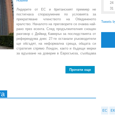
Новини
24
31
Лидерите от ЕС и британският премиер не
постигнаха споразумение по условията за
прекратяване членството на Обединеното
Tweets 
кралство. Началото на преговорите се очаква най-
рано през есента. След продължителния снощен
разговор с Дейвид Камерън за последствията от
референдума днес 27-те останали ръководители
ще обсъдят, на неформална среща, общата си
стратегия спрямо Лондон, както и бъдещи мерки
за вдъхване на доверие в Евросъюза, съобщава
Прочети още
about Без спо
та
ЕС
ЕК