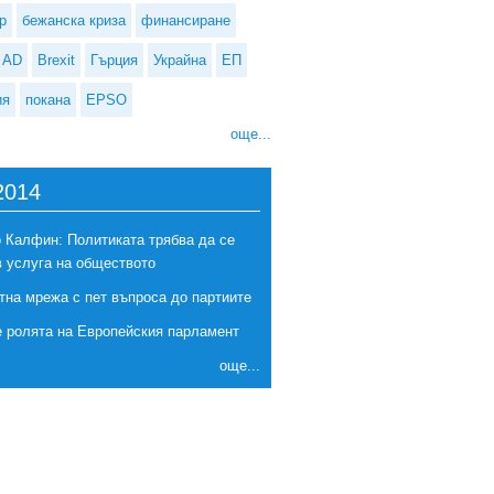
р
бежанска криза
финансиране
AD
Brexit
Гърция
Украйна
ЕП
ия
покана
EPSO
още...
2014
 Калфин: Политиката трябва да се
в услуга на обществото
тна мрежа с пет въпроса до партиите
е ролята на Европейския парламент
още...