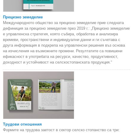
Прецизно земеделие
Международното общество за прецизно земеделие прие следната
дефиниция за прецизно земеделие през 2019 г.: „Прецизно земеделие
е управленска стратегия, която събира, обработва и анализира
времеви, пространствени и индивидуални данни и ги съчетава с
друга информация в подкрепа на управленски решения въз основа
на изчисления на възможните промени. Резултатите са повишени
ефикасност в употребата на ресурси, качество, продуктивност,
доходност и устойчивост на селскостопанската продукция.“
Трудови отношения
Формите на трудова заетост в сектор селско стопанство са три: