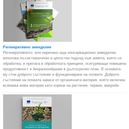
Регенеративно земеделие
Регенеративното, или наричано още консервационно земеделие,
използва по-систематичен и цялостен подход към земята, която се
обработва, и прилага в обработката принципи, осигуряващи повишена
продуктивност и биоразнообразие в дългосрочен план. В основата
му стои доброто състояние и функциониране на почвите. Доброто
състояние на почвата зависи от органичната материя, която включва
всякаква жива материя като корени на растения, червеи, микроби.