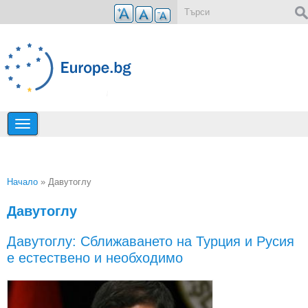
Премини към основното съдържание
Форма за търсене
Начало
» Давутоглу
Вие сте тук
Давутоглу
Давутоглу: Сближаването на Турция и Русия
е естествено и необходимо