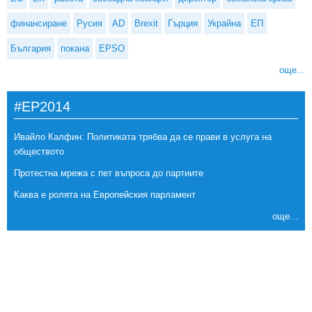
финансиране
Русия
AD
Brexit
Гърция
Украйна
ЕП
България
покана
EPSO
още...
#EP2014
Ивайло Калфин: Политиката трябва да се прави в услуга на
обществото
Протестна мрежа с пет въпроса до партиите
Каква е ролята на Европейския парламент
още...