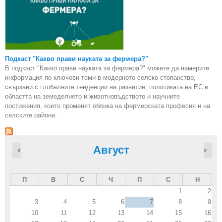
Подкаст "Какво прави науката за фермера?"
В подкаст "Какво прави науката за фермера?" можете да намерите
информация по ключови теми в модерното селско стопанство,
свързани с глобалните тенденции на развитие, политиката на ЕС в
областта на земеделието и животновъдството и научните
постижения, които променят облика на фермерската професия и на
селските райони.
Август
«
»
П
В
С
Ч
П
С
Н
1
2
3
4
5
6
7
8
9
10
11
12
13
14
15
16