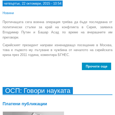
четвъртък, 22 октомври, 2015 - 10:54
Новини
Протичащата сега военна операция трябва да бъде последвана от
политически стъпки за край на конфликта в Сирия, заявиха
Владимир Путин и Башар Асад по време на вчерашните им
преговори.
Сирийският президент направи изненадващо посещение в Москва,
това е първото му пътуване в чужбина от началото на сирийската
криза през 2011 година, коментира БГНЕС.
Прочети още
Си
п
изн
ОСП: Говори науката
Платени публикации