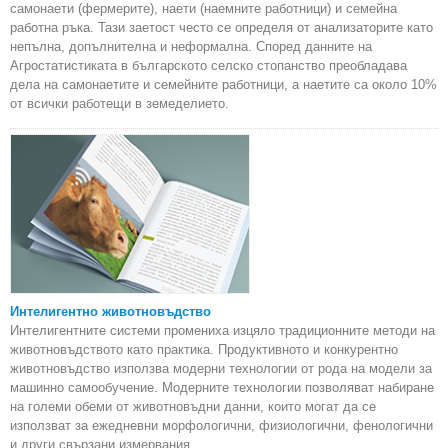
самонаети (фермерите), наети (наемните работници) и семейна
работна ръка. Тази заетост често се определя от анализаторите като
непълна, допълнителна и неформална. Според данните на
Агростатистиката в българското селско стопанство преобладава
дела на самонаетите и семейните работници, а наетите са около 10%
от всички работещи в земеделието.
Интелигентно животновъдство
Интелигентните системи промениха изцяло традиционните методи на
животновъдството като практика. Продуктивното и конкурентно
животновъдство използва модерни технологии от рода на модели за
машинно самообучение. Модерните технологии позволяват набиране
на големи обеми от животновъдни данни, които могат да се
използват за ежедневни морфологични, физиологични, фенологични
и други свързани измервания.