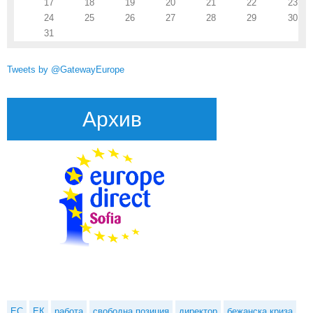
17
18
19
20
21
22
23
24
25
26
27
28
29
30
31
Tweets by @GatewayEurope
Архив
ЕС
ЕК
работа
свободна позиция
директор
бежанска криза