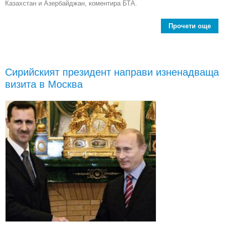
Казахстан и Азербайджан, коментира БТА.
Прочети още
Сбл
на
Сирийският президент направи изненадваща
ес
визита в Москва
не