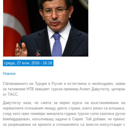
сряда, 27 юли, 2016 - 16:18
Новини
Сближаването на Турция и Русия е естествено и необходимо, заяви
за телевизия НТВ бившият турски премиер Ахмет Давутоглу, цитиран
от ТАСС.
Давутоглу каза, че смята за верен курса на възстановяване на
нормалните отношения между двете страни, които рязко се влошиха,
след като през ноември миналата година турски сили свалиха руски
бомбардировач, изпълняващ задачи в Сирия. Той добави, че принос
за разрешаване на кризата в отношенията са внесли консултации с