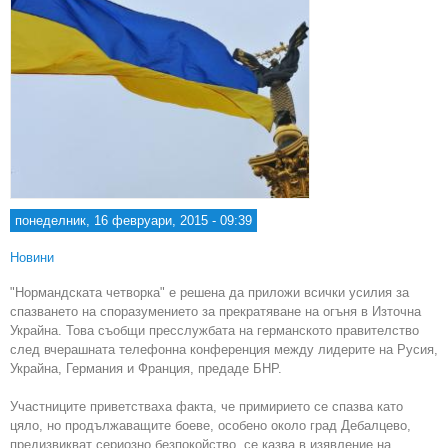
понеделник, 16 февруари, 2015 - 09:39
Новини
"Нормандската четворка" е решена да приложи всички усилия за
спазването на споразумението за прекратяване на огъня в Източна
Украйна. Това съобщи пресслужбата на германското правителство
след вчерашната телефонна конференция между лидерите на Русия,
Украйна, Германия и Франция, предаде БНР.
Участниците приветстваха факта, че примирието се спазва като
цяло, но продължаващите боеве, особено около град Дебалцево,
предизвикват сериозно безпокойство, се казва в изявление на