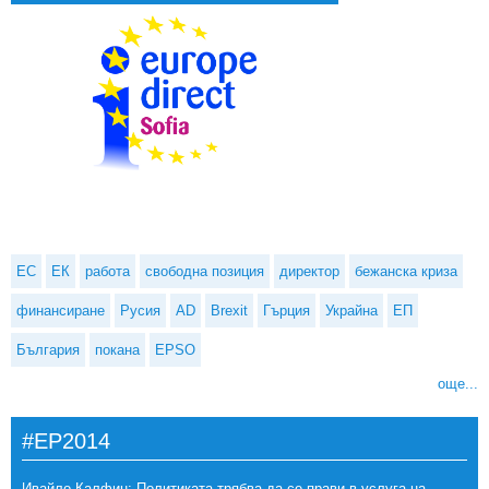
ЕС
ЕК
работа
свободна позиция
директор
бежанска криза
финансиране
Русия
AD
Brexit
Гърция
Украйна
ЕП
България
покана
EPSO
още...
#EP2014
Ивайло Калфин: Политиката трябва да се прави в услуга на