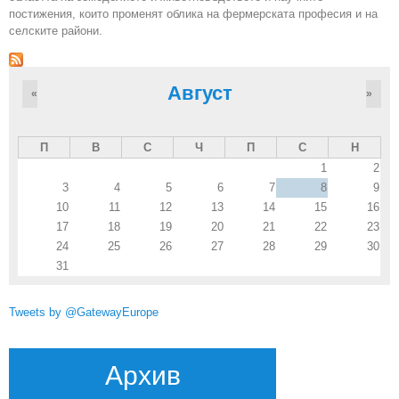
постижения, които променят облика на фермерската професия и на
селските райони.
Август
«
»
П
В
С
Ч
П
С
Н
1
2
3
4
5
6
7
8
9
10
11
12
13
14
15
16
17
18
19
20
21
22
23
24
25
26
27
28
29
30
31
Tweets by @GatewayEurope
Архив