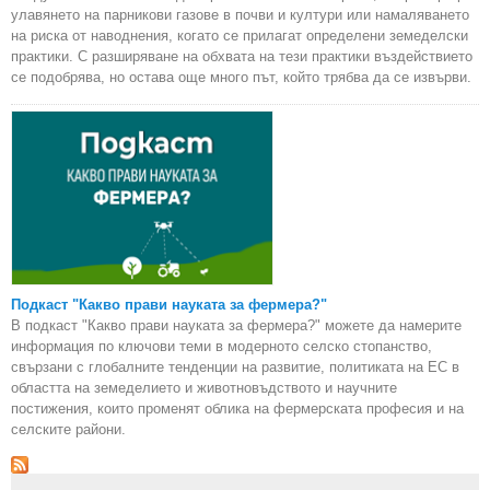
улавянето на парникови газове в почви и култури или намаляването
на риска от наводнения, когато се прилагат определени земеделски
практики. С разширяване на обхвата на тези практики въздействието
се подобрява, но остава още много път, който трябва да се извърви.
Подкаст "Какво прави науката за фермера?"
В подкаст "Какво прави науката за фермера?" можете да намерите
информация по ключови теми в модерното селско стопанство,
свързани с глобалните тенденции на развитие, политиката на ЕС в
областта на земеделието и животновъдството и научните
постижения, които променят облика на фермерската професия и на
селските райони.