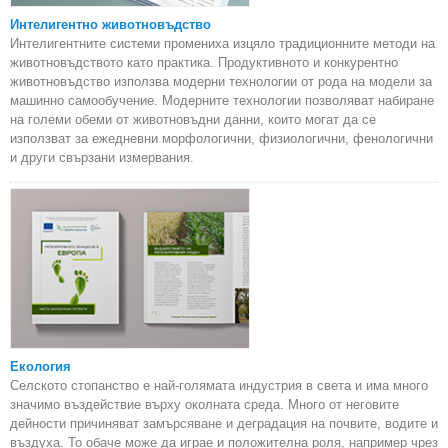
Интелигентно животновъдство
Интелигентните системи промениха изцяло традиционните методи на
животновъдството като практика. Продуктивното и конкурентно
животновъдство използва модерни технологии от рода на модели за
машинно самообучение. Модерните технологии позволяват набиране
на големи обеми от животновъдни данни, които могат да се
използват за ежедневни морфологични, физиологични, фенологични
и други свързани измервания.
Екология
Селското стопанство е най-голямата индустрия в света и има много
значимо въздействие върху околната среда. Много от неговите
дейности причиняват замърсяване и деградация на почвите, водите и
въздуха. То обаче може да играе и положителна роля, например чрез