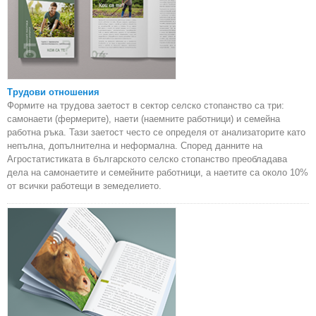
Трудови отношения
Формите на трудова заетост в сектор селско стопанство са три:
самонаети (фермерите), наети (наемните работници) и семейна
работна ръка. Тази заетост често се определя от анализаторите като
непълна, допълнителна и неформална. Според данните на
Агростатистиката в българското селско стопанство преобладава
дела на самонаетите и семейните работници, а наетите са около 10%
от всички работещи в земеделието.