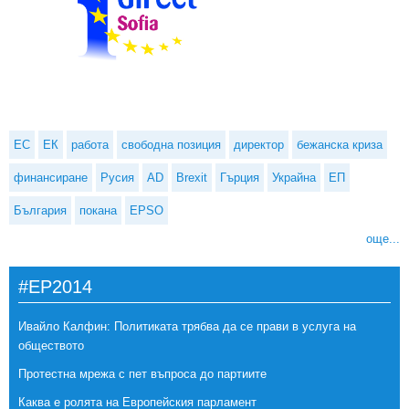
ЕС
ЕК
работа
свободна позиция
директор
бежанска криза
финансиране
Русия
AD
Brexit
Гърция
Украйна
ЕП
България
покана
EPSO
още...
#EP2014
Ивайло Калфин: Политиката трябва да се прави в услуга на
обществото
Протестна мрежа с пет въпроса до партиите
Каква е ролята на Европейския парламент