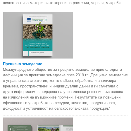
всякаква жива материя като корени на растения, червеи, микроби.
Прецизно земеделие
Международното общество за прецизно земеделие прие следната
дефиниция за прецизно земеделие през 2019 г.: „Прецизно земеделие
е управленска стратегия, която събира, обработва и анализира
времеви, пространствени и индивидуални данни и ги съчетава с
друга информация в подкрепа на управленски решения въз основа
на изчисления на възможните промени. Резултатите са повишени
ефикасност в употребата на ресурси, качество, продуктивност,
доходност и устойчивост на селскостопанската продукция.“