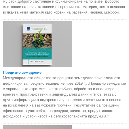
му стои доброто състояние и функциониране на почвите. Доброто
състояние на почвата зависи от органичната материя, която включва
всякаква жива материя като корени на растения, червеи, микроби.
Прецизно земеделие
Международното общество за прецизно земеделие прие следната
дефиниция за прецизно земеделие през 2019 г.: „Прецизно земеделие
е управленска стратегия, която събира, обработва и анализира
времеви, пространствени и индивидуални данни и ги съчетава с
друга информация в подкрепа на управленски решения въз основа
на изчисления на възможните промени. Резултатите са повишени
ефикасност в употребата на ресурси, качество, продуктивност,
доходност и устойчивост на селскостопанската продукция.“