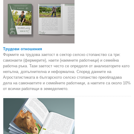
Трудови отношения
Формите на трудова заетост в сектор селско стопанство са три:
самонаети (фермерите), наети (наемните работници) и семейна
работна ръка. Тази заетост често се определя от анализаторите като
непълна, допълнителна и неформална. Според данните на
Агростатистиката в българското селско стопанство преобладава
дела на самонаетите и семейните работници, а наетите са около 10%
от всички работещи в земеделието.