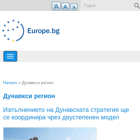
Премини към основното съдържание
Форма за търсене
Начало
» Дунавкси регион
Вие сте тук
Дунавкси регион
Изпълнението на Дунавската стратегия ще
се координира чрез двустепенен модел