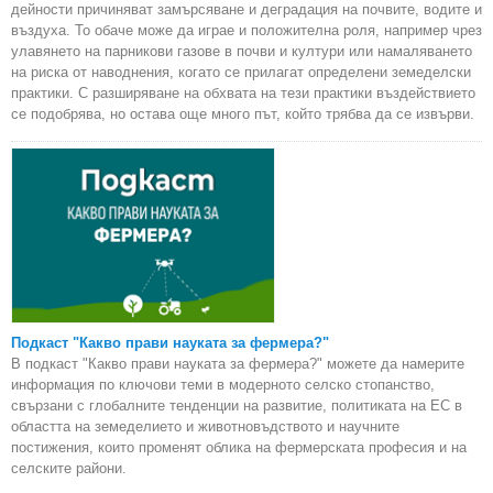
дейности причиняват замърсяване и деградация на почвите, водите и
въздуха. То обаче може да играе и положителна роля, например чрез
улавянето на парникови газове в почви и култури или намаляването
на риска от наводнения, когато се прилагат определени земеделски
практики. С разширяване на обхвата на тези практики въздействието
се подобрява, но остава още много път, който трябва да се извърви.
Подкаст "Какво прави науката за фермера?"
В подкаст "Какво прави науката за фермера?" можете да намерите
информация по ключови теми в модерното селско стопанство,
свързани с глобалните тенденции на развитие, политиката на ЕС в
областта на земеделието и животновъдството и научните
постижения, които променят облика на фермерската професия и на
селските райони.