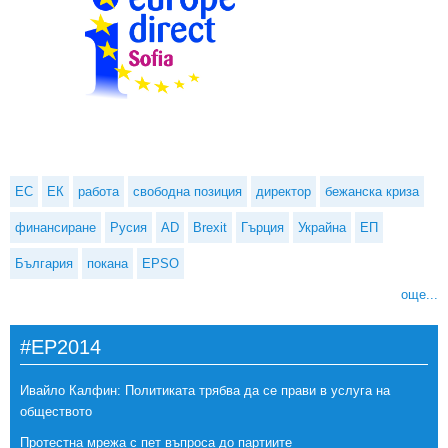
ЕС
ЕК
работа
свободна позиция
директор
бежанска криза
финансиране
Русия
AD
Brexit
Гърция
Украйна
ЕП
България
покана
EPSO
още...
#EP2014
Ивайло Калфин: Политиката трябва да се прави в услуга на
обществото
Протестна мрежа с пет въпроса до партиите