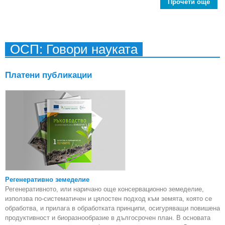
Прочети още
Изп
на Д
стр
ОСП: Говори науката
ко
дв
Платени публикации
Регенеративно земеделие
Регенеративното, или наричано още консервационно земеделие,
използва по-систематичен и цялостен подход към земята, която се
обработва, и прилага в обработката принципи, осигуряващи повишена
продуктивност и биоразнообразие в дългосрочен план. В основата