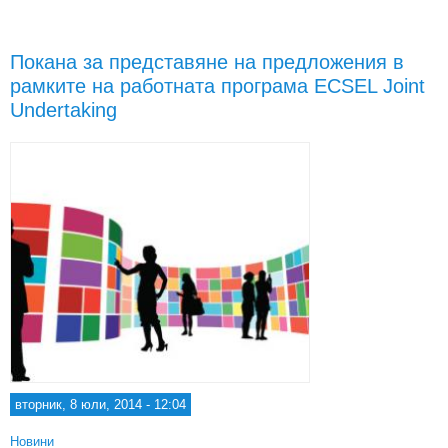
пре
„Ел
ком
Покана за представяне на предложения в
с
рамките на работната програма ECSEL Joint
п
Undertaking
изп
вторник, 8 юли, 2014 - 12:04
Новини