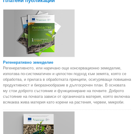
Платени публикации
ECS
Un
Регенеративно земеделие
Регенеративното, или наричано още консервационно земеделие,
използва по-систематичен и цялостен подход към земята, която се
обработва, и прилага в обработката принципи, осигуряващи повишена
продуктивност и биоразнообразие в дългосрочен план. В основата
му стои доброто състояние и функциониране на почвите. Доброто
състояние на почвата зависи от органичната материя, която включва
всякаква жива материя като корени на растения, червеи, микроби.