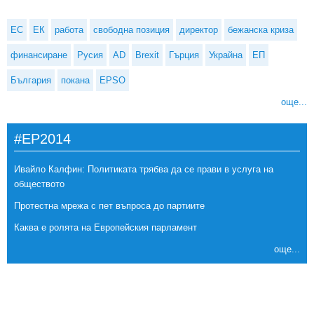
ЕС
ЕК
работа
свободна позиция
директор
бежанска криза
финансиране
Русия
AD
Brexit
Гърция
Украйна
ЕП
България
покана
EPSO
още...
#EP2014
Ивайло Калфин: Политиката трябва да се прави в услуга на
обществото
Протестна мрежа с пет въпроса до партиите
Каква е ролята на Европейския парламент
още...