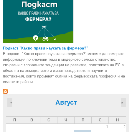
Подкаст "Какво прави науката за фермера?"
В подкаст "Какво прави науката за фермера?" можете да намерите
информация по ключови теми в модерното селско стопанство,
свързани с глобалните тенденции на развитие, политиката на ЕС в
областта на земеделието и животновъдството и научните
постижения, които променят облика на фермерската професия и на
селските райони.
Август
«
»
П
В
С
Ч
П
С
Н
1
2