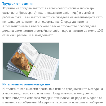
Трудови отношения
Формите на трудова заетост в сектор селско стопанство са три:
самонаети (фермерите), наети (наемните работници) и семейна
работна ръка. Тази заетост често се определя от анализаторите като
непълна, допълнителна и неформална. Според данните на
Агростатистиката в българското селско стопанство преобладава
дела на самонаетите и семейните работници, а наетите са около 10%
от всички работещи в земеделието.
Интелигентно животновъдство
Интелигентните системи промениха изцяло традиционните методи на
животновъдството като практика. Продуктивното и конкурентно
животновъдство използва модерни технологии от рода на модели за
машинно самообучение. Модерните технологии позволяват набиране