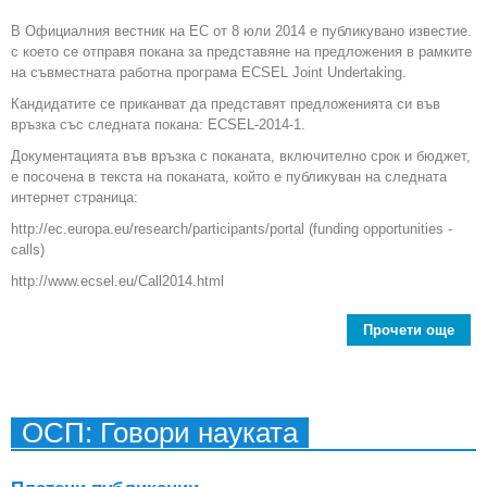
В Официалния вестник на ЕС от 8 юли 2014 е публикувано известие.
с което се отправя покана за представяне на предложения в рамките
на съвместната работна програма ECSEL Joint Undertaking.
Кандидатите се приканват да представят предложенията си във
връзка със следната покана: ECSEL-2014-1.
Документацията във връзка с поканата, включително срок и бюджет,
е посочена в текста на поканата, който е публикуван на следната
интернет страница:
http://ec.europa.eu/research/participants/portal (funding opportunities -
calls)
http://www.ecsel.eu/Call2014.html
Прочети още
abo
пре
пре
ОСП: Говори науката
в р
р