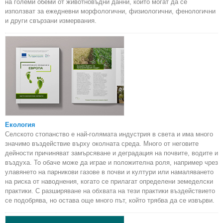
на големи обеми от животновъдни данни, които могат да се
използват за ежедневни морфологични, физиологични, фенологични
и други свързани измервания.
Екология
Селското стопанство е най-голямата индустрия в света и има много
значимо въздействие върху околната среда. Много от неговите
дейности причиняват замърсяване и деградация на почвите, водите и
въздуха. То обаче може да играе и положителна роля, например чрез
улавянето на парникови газове в почви и култури или намаляването
на риска от наводнения, когато се прилагат определени земеделски
практики. С разширяване на обхвата на тези практики въздействието
се подобрява, но остава още много път, който трябва да се извърви.