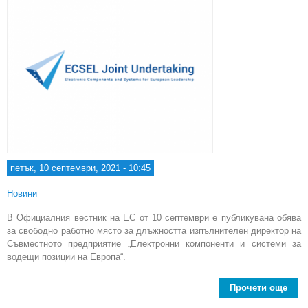
петък, 10 септември, 2021 - 10:45
Новини
В Официалния вестник на ЕС от 10 септември е публикувана обява
за свободно работно място за длъжността изпълнителен директор на
Съвместното предприятие „Електронни компоненти и системи за
водещи позиции на Европа“.
Прочети още
Съв