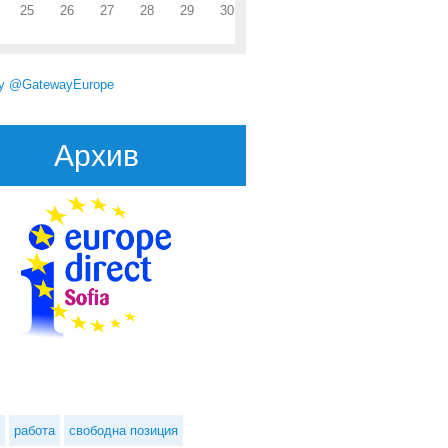
25
26
27
28
29
30
by @GatewayEurope
Архив
bout Европейската централна банка търси заместници на членове на
Административния съвет за преглед
работа
свободна позиция