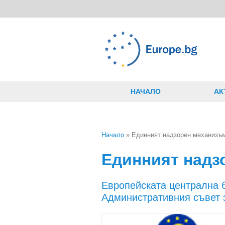
Премини към основното съдържание
НАЧАЛО
АК
Начало
» Единният надзорен механизъ
Вие сте тук
Единният надз
Европейската централна 
Административния съвет 