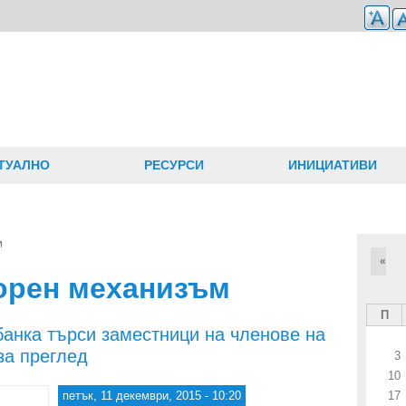
ТУАЛНО
РЕСУРСИ
ИНИЦИАТИВИ
м
«
орен механизъм
П
банка търси заместници на членове на
за преглед
3
10
петък, 11 декември, 2015 - 10:20
17