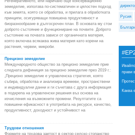
Регенеративното, или наричано още консервационно
директо
земеделие, използва по-систематичен и цялостен подход
към земята, която се обработва, и прилага в обработката
Русия
принципи, осигуряващи повишена продуктивност и
биоразнообразие в дългосрочен план. В основата му стои
Българ
доброто състояние и функциониране на почвите. Доброто
състояние на почвата зависи от органичната материя,
която включва всякаква жива материя като корени на
растения, червеи, микроби.
#EP
Прецизно земеделие
Международното общество за прецизно земеделие прие
Ивайло
следната дефиниция за прецизно земеделие през 2019 г.:
прави 
„Прецизно земеделие е управленска стратегия, която
Протес
събира, обработва и анализира времеви, пространствени
и индивидуални данни и ги съчетава с друга информация
Каква 
в подкрепа на управленски решения въз основа на
изчисления на възможните промени. Резултатите са
повишени ефикасност в употребата на ресурси, качество,
продуктивност, доходност и устойчивост на
Трудови отношения
Формите на трудова заетост в сектор селско стопанство