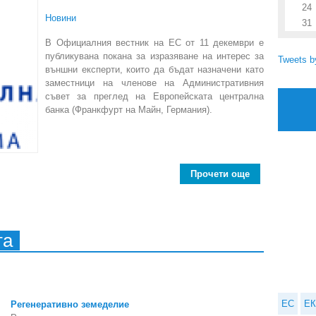
24
Новини
31
В Официалния вестник на ЕС от 11 декември е
публикувана покана за изразяване на интерес за
Tweets 
външни експерти, които да бъдат назначени като
заместници на членове на Административния
съвет за преглед на Европейската централна
банка (Франкфурт на Майн, Германия).
Прочети още
a
та
ЕС
ЕК
Регенеративно земеделие