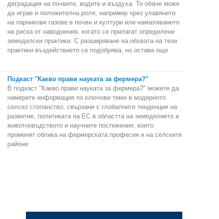
деградация на почвите, водите и въздуха. То обаче може
да играе и положителна роля, например чрез улавянето
на парникови газове в почви и култури или намаляването
на риска от наводнения, когато се прилагат определени
земеделски практики. С разширяване на обхвата на тези
практики въздействието се подобрява, но остава още
Подкаст "Какво прави науката за фермера?"
В подкаст "Какво прави науката за фермера?" можете да
намерите информация по ключови теми в модерното
селско стопанство, свързани с глобалните тенденции на
развитие, политиката на ЕС в областта на земеделието и
животновъдството и научните постижения, които
променят облика на фермерската професия и на селските
райони.