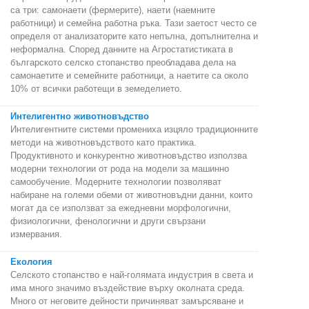
са три: самонаети (фермерите), наети (наемните
работници) и семейна работна ръка. Тази заетост често се
определя от анализаторите като непълна, допълнителна и
неформална. Според данните на Агростатистиката в
българското селско стопанство преобладава дела на
самонаетите и семейните работници, а наетите са около
10% от всички работещи в земеделието.
Интелигентно животновъдство
Интелигентните системи промениха изцяло традиционните
методи на животновъдството като практика.
Продуктивното и конкурентно животновъдство използва
модерни технологии от рода на модели за машинно
самообучение. Модерните технологии позволяват
набиране на големи обеми от животновъдни данни, които
могат да се използват за ежедневни морфологични,
физиологични, фенологични и други свързани
измервания.
Екология
Селското стопанство е най-голямата индустрия в света и
има много значимо въздействие върху околната среда.
Много от неговите дейности причиняват замърсяване и