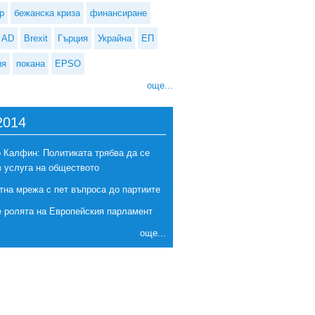
р
бежанска криза
финансиране
AD
Brexit
Гърция
Украйна
ЕП
ия
покана
EPSO
още...
2014
 Калфин: Политиката трябва да се
в услуга на обществото
тна мрежа с пет въпроса до партиите
е ролята на Европейския парламент
още...