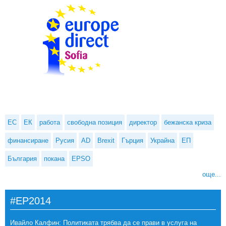
ЕС
ЕК
работа
свободна позиция
директор
бежанска криза
финансиране
Русия
AD
Brexit
Гърция
Украйна
ЕП
България
покана
EPSO
още...
#EP2014
Ивайло Калфин: Политиката трябва да се прави в услуга на