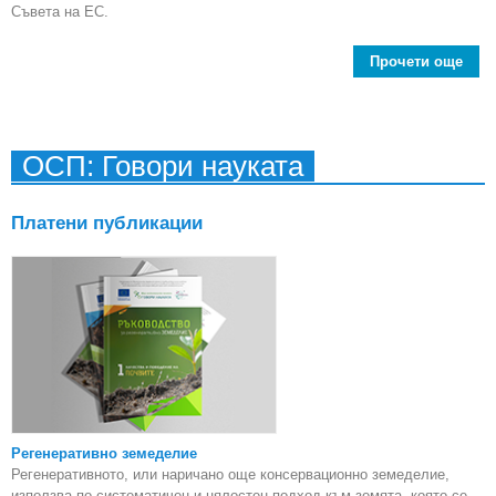
Съвета на ЕС.
Прочети още
п
инв
ОСП: Говори науката
п
Платени публикации
Регенеративно земеделие
Регенеративното, или наричано още консервационно земеделие,
използва по-систематичен и цялостен подход към земята, която се