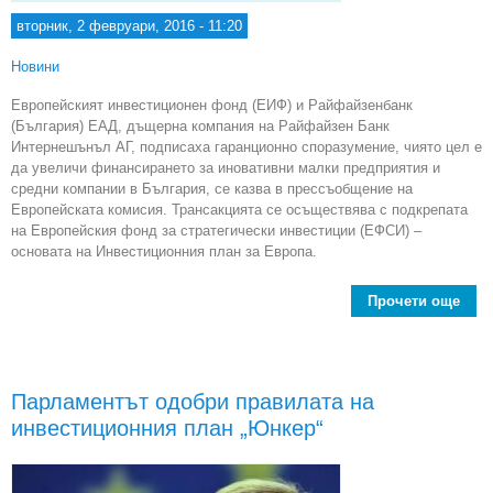
вторник, 2 февруари, 2016 - 11:20
Новини
Европейският инвестиционен фонд (ЕИФ) и Райфайзенбанк
(България) ЕАД, дъщерна компания на Райфайзен Банк
Интернешънъл АГ, подписаха гаранционно споразумение, чиято цел е
да увеличи финансирането за иновативни малки предприятия и
средни компании в България, се казва в прессъобщение на
Европейската комисия. Трансакцията се осъществява с подкрепата
на Европейския фонд за стратегически инвестиции (ЕФСИ) –
основата на Инвестиционния план за Европа.
Прочети още
Ра
спор
Парламентът одобри правилата на
35 
инвестиционния план „Юнкер“
фин