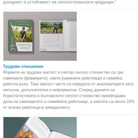
доходност и устойчивост на селскостопанската продукция.“
Трудови отношения
Формите на трудова заетост в сектор селско стопанство са три:
самонаети (фермерите), наети (наемните работници) и семейна
работна ръка. Тази заетост често се определя от анализаторите като
непълна, допълнителна и неформална. Според данните на
Агростатистиката в българското селско стопанство преобладава
дела на самонаетите и семейните работници, а наетите са около 10%
от всички работещи в земеделието.