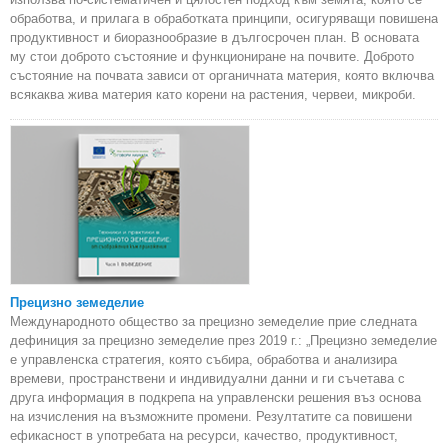
обработва, и прилага в обработката принципи, осигуряващи повишена
продуктивност и биоразнообразие в дългосрочен план. В основата
му стои доброто състояние и функциониране на почвите. Доброто
състояние на почвата зависи от органичната материя, която включва
всякаква жива материя като корени на растения, червеи, микроби.
Прецизно земеделие
Международното общество за прецизно земеделие прие следната
дефиниция за прецизно земеделие през 2019 г.: „Прецизно земеделие
е управленска стратегия, която събира, обработва и анализира
времеви, пространствени и индивидуални данни и ги съчетава с
друга информация в подкрепа на управленски решения въз основа
на изчисления на възможните промени. Резултатите са повишени
ефикасност в употребата на ресурси, качество, продуктивност,