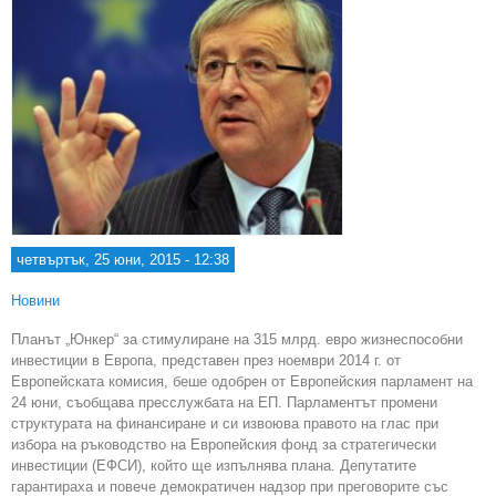
Инв
пл
четвъртък, 25 юни, 2015 - 12:38
Новини
Планът „Юнкер“ за стимулиране на 315 млрд. евро жизнеспособни
инвестиции в Европа, представен през ноември 2014 г. от
Европейската комисия, беше одобрен от Европейския парламент на
24 юни, съобщава пресслужбата на ЕП. Парламентът промени
структурата на финансиране и си извоюва правото на глас при
избора на ръководство на Европейския фонд за стратегически
инвестиции (ЕФСИ), който ще изпълнява плана. Депутатите
гарантираха и повече демократичен надзор при преговорите със