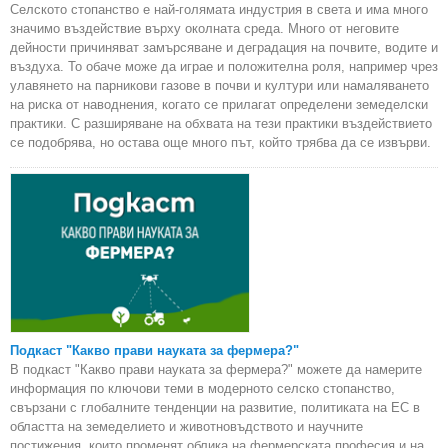
Селското стопанство е най-голямата индустрия в света и има много
значимо въздействие върху околната среда. Много от неговите
дейности причиняват замърсяване и деградация на почвите, водите и
въздуха. То обаче може да играе и положителна роля, например чрез
улавянето на парникови газове в почви и култури или намаляването
на риска от наводнения, когато се прилагат определени земеделски
практики. С разширяване на обхвата на тези практики въздействието
се подобрява, но остава още много път, който трябва да се извърви.
Подкаст "Какво прави науката за фермера?"
В подкаст "Какво прави науката за фермера?" можете да намерите
информация по ключови теми в модерното селско стопанство,
свързани с глобалните тенденции на развитие, политиката на ЕС в
областта на земеделието и животновъдството и научните
постижения, които променят облика на фермерската професия и на