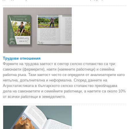
Трудови отношения
Формите на трудова заетост в сектор селско стопанство са три:
самонаети (фермерите), наети (наемните работници) и семейна
работна ръка. Тази заетост често се определя от анализаторите като
непълна, допълнителна и неформална. Според данните на
Агростатистиката в българското селско стопанство преобладава
дела на самонаетите и семейните работници, а наетите са около 10%
от всички работещи в земеделието.