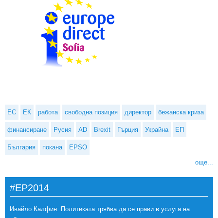
ЕС
ЕК
работа
свободна позиция
директор
бежанска криза
финансиране
Русия
AD
Brexit
Гърция
Украйна
ЕП
България
покана
EPSO
още...
#EP2014
Ивайло Калфин: Политиката трябва да се прави в услуга на