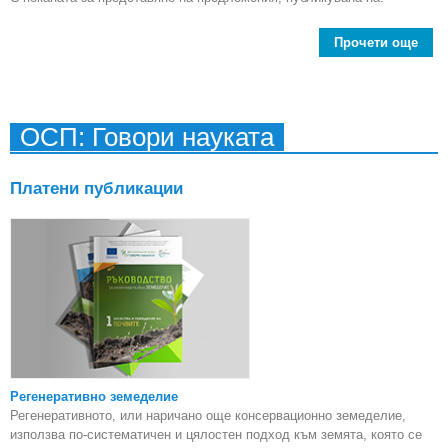
Прочети още
ab
пр
пот
ОСП: Говори науката
изп
ин
Платени публикации
под
Регенеративно земеделие
Регенеративното, или наричано още консервационно земеделие,
използва по-систематичен и цялостен подход към земята, която се