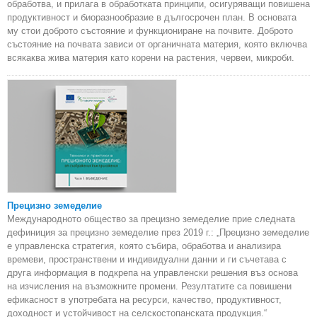
обработва, и прилага в обработката принципи, осигуряващи повишена
продуктивност и биоразнообразие в дългосрочен план. В основата
му стои доброто състояние и функциониране на почвите. Доброто
състояние на почвата зависи от органичната материя, която включва
всякаква жива материя като корени на растения, червеи, микроби.
Прецизно земеделие
Международното общество за прецизно земеделие прие следната
дефиниция за прецизно земеделие през 2019 г.: „Прецизно земеделие
е управленска стратегия, която събира, обработва и анализира
времеви, пространствени и индивидуални данни и ги съчетава с
друга информация в подкрепа на управленски решения въз основа
на изчисления на възможните промени. Резултатите са повишени
ефикасност в употребата на ресурси, качество, продуктивност,
доходност и устойчивост на селскостопанската продукция.“