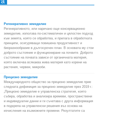
та
Регенеративно земеделие
Регенеративното, или наричано още консервационно
земеделие, използва по-систематичен и цялостен подход
към земята, която се обработва, и прилага в обработката
принципи, осигуряващи повишена продуктивност и
биоразнообразие в дългосрочен план. В основата му стои
доброто състояние и функциониране на почвите. Доброто
състояние на почвата зависи от органичната материя,
която включва всякаква жива материя като корени на
растения, червеи, микроби.
Прецизно земеделие
Международното общество за прецизно земеделие прие
следната дефиниция за прецизно земеделие през 2019 г.:
„Прецизно земеделие е управленска стратегия, която
събира, обработва и анализира времеви, пространствени
и индивидуални данни и ги съчетава с друга информация
в подкрепа на управленски решения въз основа на
изчисления на възможните промени. Резултатите са