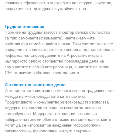
повишени ефикасност в употребата на ресурси, качество,
продуктивност, доходност и устойчивост на
Трудови отношения
Формите на трудова заетост в сектор селско стопанство
са три: самонаети (фермерите), наети (наемните
работници) и семейна работна ръка. Тази заетост често се
определя от анализаторите като непълна, допълнителна и
неформална. Според данните на Агростатистиката в
българското селско стопанство преобладава дела на
самонаетите и семейните работници, а наетите са около
10% от всички работещи в земеделието.
Интелигентно животновъдство
Интелигентните системи промениха изцяло традиционните
методи на животновъдството като практика.
Продуктивното и конкурентно животновъдство използва
модерни технологии от рода на модели за машинно
самообучение. Модерните технологии позволяват
набиране на големи обеми от животновъдни данни, които
могат да се използват за ежедневни морфологични,
физиологични, фенологични и други свързани