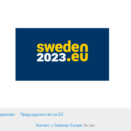
ициативи
Председателство на ЕС
Контакт с Gateway Europe
За нас