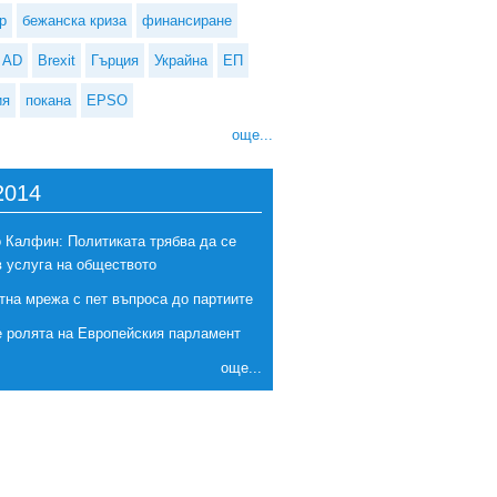
р
бежанска криза
финансиране
AD
Brexit
Гърция
Украйна
ЕП
ия
покана
EPSO
още...
2014
 Калфин: Политиката трябва да се
в услуга на обществото
тна мрежа с пет въпроса до партиите
е ролята на Европейския парламент
още...
 Специални покани за представяне на предложения по програмата на
Изследователския фонд за въглища и стомана (2021-2027 г.)