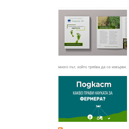
много път, който трябва да се извърви.