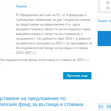
24
Новини
31
В Официалния вестник на ЕС от 9 февруари е
публикувано обявление за две специални покани
Tweets 
за представяне на предложения (т.е. една
мащабна покана в областта на въглищата и една
мащабна покана в областта на стоманата) и
свързаните с тях дейности през 2023 г. в рамките
на работната програма за 2023 г. по програмата на
Изследователския фонд за въглища и стомана
(2021-2027 г.).
Изследователския фонд за въглища и стомана за 2023 г. с
.
Прочети още
дставяне на предложения по
телския фонд за въглища и стомана
ЕС
ЕК