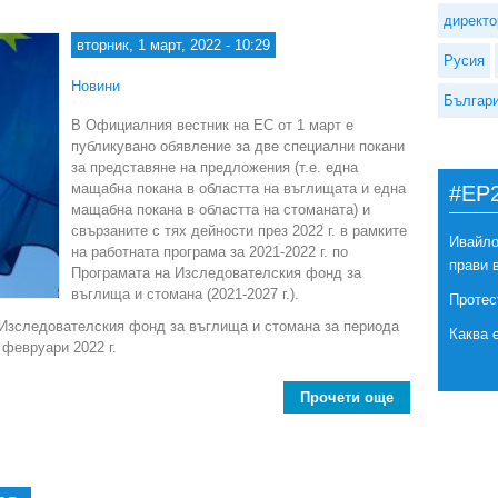
директо
вторник, 1 март, 2022 - 10:29
Русия
Новини
Българ
В Официалния вестник на ЕС от 1 март е
публикувано обявление за две специални покани
за представяне на предложения (т.е. една
мащабна покана в областта на въглищата и една
#EP
мащабна покана в областта на стоманата) и
свързаните с тях дейности през 2022 г. в рамките
Ивайло
на работната програма за 2021-2022 г. по
прави 
Програмата на Изследователския фонд за
въглища и стомана (2021-2027 г.).
Протес
 Изследователския фонд за въглища и стомана за периода
Каква 
 февруари 2022 г.
Прочети още
about