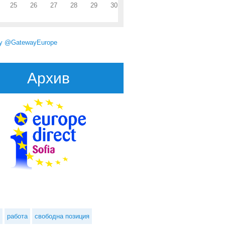
25
26
27
28
29
30
by @GatewayEurope
Архив
about Специални покани за предложения в рамките по програмата на
Изследователския фонд за въглища и стомана
работа
свободна позиция