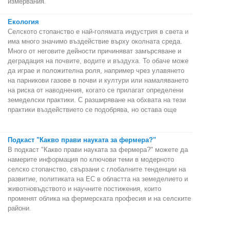
измервания.
Екология
Селското стопанство е най-голямата индустрия в света и
има много значимо въздействие върху околната среда.
Много от неговите дейности причиняват замърсяване и
деградация на почвите, водите и въздуха. То обаче може
да играе и положителна роля, например чрез улавянето
на парникови газове в почви и култури или намаляването
на риска от наводнения, когато се прилагат определени
земеделски практики. С разширяване на обхвата на тези
практики въздействието се подобрява, но остава още
Подкаст "Какво прави науката за фермера?"
В подкаст "Какво прави науката за фермера?" можете да
намерите информация по ключови теми в модерното
селско стопанство, свързани с глобалните тенденции на
развитие, политиката на ЕС в областта на земеделието и
животновъдството и научните постижения, които
променят облика на фермерската професия и на селските
райони.