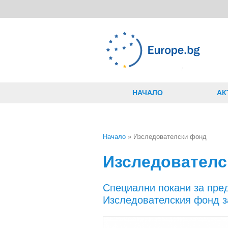
Премини към основното съдържание
НАЧАЛО
АК
Начало
» Изследователски фонд
Вие сте тук
Изследователс
Специални покани за пре
Изследователския фонд з