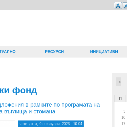
ТУАЛНО
РЕСУРСИ
ИНИЦИАТИВИ
«
ки фонд
П
дложения в рамките по програмата на
а въглища и стомана
3
10
четвъртък, 9 февруари, 2023 - 10:04
17