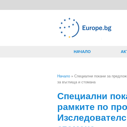
Премини към основното съдържание
НАЧАЛО
АК
Начало
» Специални покани за предлож
за въглища и стомана
Вие сте тук
Специални пок
рамките по про
Изследователс