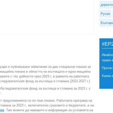
директо
Русия
Българ
#EP
Ивайло
прави 
уари е публикувано обявление за две специални покани за
Протес
 мащабна покана в областта на въглищата и една мащабна
Каква 
аните с тях дейности през 2023 г. в рамките на работната
зследователския фонд за въглища и стомана (2021-2027 г.).
Изследователския фонд за въглища и стомана за 2023 г. с
.
т предложенията си по тези покани. Работната програма на
омана за 2023 г., включително сроковете и бюджетите, е на
ите
. Там можете да намерите и информация за условията на