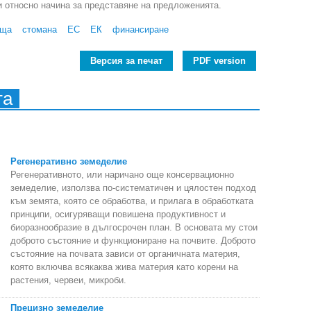
 и относно начина за представяне на предложенията.
ища
стомана
ЕС
ЕК
финансиране
Версия за печат
PDF version
та
Регенеративно земеделие
Регенеративното, или наричано още консервационно
земеделие, използва по-систематичен и цялостен подход
към земята, която се обработва, и прилага в обработката
принципи, осигуряващи повишена продуктивност и
биоразнообразие в дългосрочен план. В основата му стои
доброто състояние и функциониране на почвите. Доброто
състояние на почвата зависи от органичната материя,
която включва всякаква жива материя като корени на
растения, червеи, микроби.
Прецизно земеделие