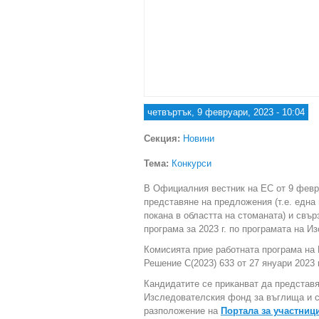
четвъртък, 9 февруари, 2023 - 10:04
Секция:
Новини
Тема:
Конкурси
В Официалния вестник на ЕС от 9 февр
представяне на предложения (т.е. една
покана в областта на стоманата) и свърз
програма за 2023 г. по програмата на И
Комисията прие работната програма на 
Решение C(2023) 633 от 27 януари 2023 г
Кандидатите се приканват да представя
Изследователския фонд за въглища и ст
разположение на
Портала за участниц