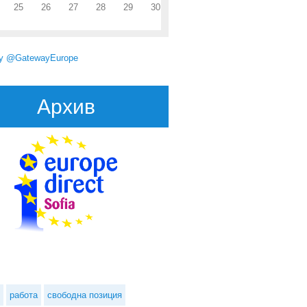
25
26
27
28
29
30
by @GatewayEurope
Архив
работа
свободна позиция