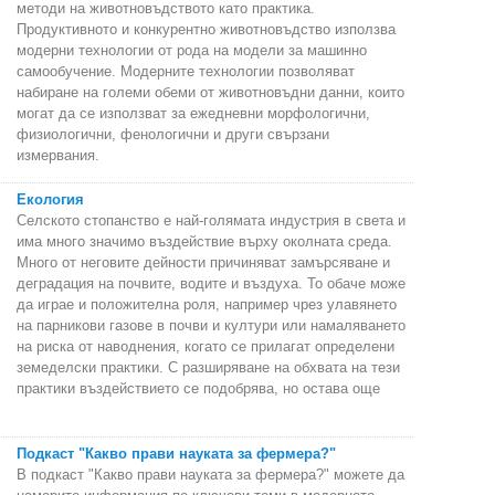
методи на животновъдството като практика.
Продуктивното и конкурентно животновъдство използва
модерни технологии от рода на модели за машинно
самообучение. Модерните технологии позволяват
набиране на големи обеми от животновъдни данни, които
могат да се използват за ежедневни морфологични,
физиологични, фенологични и други свързани
измервания.
Екология
Селското стопанство е най-голямата индустрия в света и
има много значимо въздействие върху околната среда.
Много от неговите дейности причиняват замърсяване и
деградация на почвите, водите и въздуха. То обаче може
да играе и положителна роля, например чрез улавянето
на парникови газове в почви и култури или намаляването
на риска от наводнения, когато се прилагат определени
земеделски практики. С разширяване на обхвата на тези
практики въздействието се подобрява, но остава още
Подкаст "Какво прави науката за фермера?"
В подкаст "Какво прави науката за фермера?" можете да