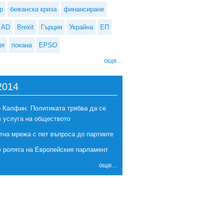
р
бежанска криза
финансиране
AD
Brexit
Гърция
Украйна
ЕП
ия
покана
EPSO
още...
2014
 Калфин: Политиката трябва да се
в услуга на обществото
тна мрежа с пет въпроса до партиите
е ролята на Европейския парламент
още...