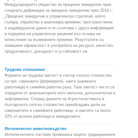
Международното общество за прецизно земеделие прие
следната дефиниция за прецизно земеделие през 2019 г.:
„Прецизно земеделие е управленска стратегия, която
събира, обработва и анализира времеви, пространствени
и индивидуални данни и ги съчетава с друга информация
в подкрепа на управленски решения въз основа на
изчисления на възможните промени. Резултатите са
повишени ефикасност в употребата на ресурси, качество,
продуктивност, доходност и устойчивост на
Трудови отношения
Формите на трудова заетост в сектор селско стопанство
са три: самонаети (фермерите), наети (наемните
работници) и семейна работна ръка. Тази заетост често се
определя от анализаторите като непълна, допълнителна и
неформална. Според данните на Агростатистиката в
българското селско стопанство преобладава дела на
самонаетите и семейните работници, а наетите са около
10% от всички работещи в земеделието.
Интелигентно животновъдство
Интелигентните системи промениха изцяло традиционните