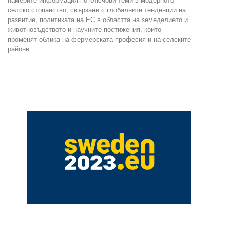
намерите информация по ключови теми в модерното
селско стопанство, свързани с глобалните тенденции на
развитие, политиката на ЕС в областта на земеделието и
животновъдството и научните постижения, които
променят облика на фермерската професия и на селските
райони.