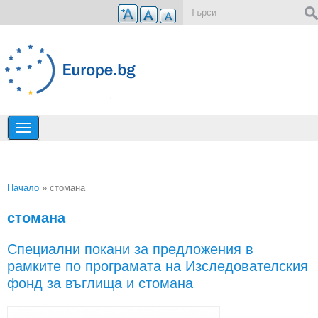
Премини към основното съдържание
Форма за търсене
Начало
» стомана
Вие сте тук
стомана
Специални покани за предложения в
рамките по програмата на Изследователския
фонд за въглища и стомана