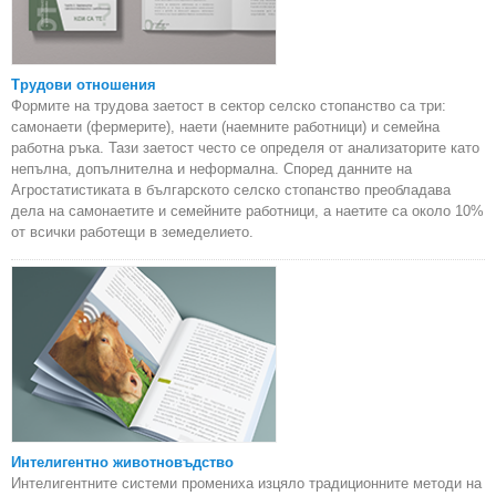
Трудови отношения
Формите на трудова заетост в сектор селско стопанство са три:
самонаети (фермерите), наети (наемните работници) и семейна
работна ръка. Тази заетост често се определя от анализаторите като
непълна, допълнителна и неформална. Според данните на
Агростатистиката в българското селско стопанство преобладава
дела на самонаетите и семейните работници, а наетите са около 10%
от всички работещи в земеделието.
Интелигентно животновъдство
Интелигентните системи промениха изцяло традиционните методи на