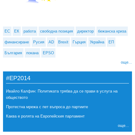
ЕС
ЕК
работа
свободна позиция
директор
бежанска криза
финансиране
Русия
AD
Brexit
Гърция
Украйна
ЕП
България
покана
EPSO
още...
#EP2014
Ивайло Калфин: Политиката трябва да се прави в услуга на
обществото
Протестна мрежа с пет въпроса до партиите
Каква е ролята на Европейския парламент
още...