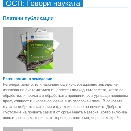
ОСП: Говори науката
Изсл
фон
и 
Платени публикации
Регенеративно земеделие
Регенеративното, или наричано още консервационно земеделие,
използва по-систематичен и цялостен подход към земята, която се
обработва, и прилага в обработката принципи, осигуряващи повишена
продуктивност и биоразнообразие в дългосрочен план. В основата
му стои доброто състояние и функциониране на почвите. Доброто
състояние на почвата зависи от органичната материя, която включва
всякаква жива материя като корени на растения, червеи, микроби.