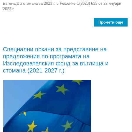
въглища и стомана за 2023 г. с Решение C(2023) 633 от 27 януари
2023 г.
Прочети още
ab
п
Специални покани за представяне на
Изсл
предложения по програмата на
фон
Изследователския фонд за въглища и
стомана (2021-2027 г.)