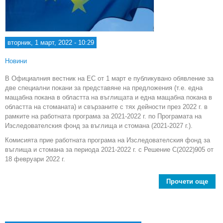
вторник, 1 март, 2022 - 10:29
Новини
В Официалния вестник на ЕС от 1 март е публикувано обявление за
две специални покани за представяне на предложения (т.е. една
мащабна покана в областта на въглищата и една мащабна покана в
областта на стоманата) и свързаните с тях дейности през 2022 г. в
рамките на работната програма за 2021-2022 г. по Програмата на
Изследователския фонд за въглища и стомана (2021-2027 г.).
Комисията прие работната програма на Изследователския фонд за
въглища и стомана за периода 2021-2022 г. с Решение C(2022)905 от
18 февруари 2022 г.
Прочети още
ab
п
пр