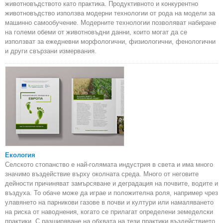
животновъдството като практика. Продуктивното и конкурентно
животновъдство използва модерни технологии от рода на модели за
машинно самообучение. Модерните технологии позволяват набиране
на големи обеми от животновъдни данни, които могат да се
използват за ежедневни морфологични, физиологични, фенологични
и други свързани измервания.
Екология
Селското стопанство е най-голямата индустрия в света и има много
значимо въздействие върху околната среда. Много от неговите
дейности причиняват замърсяване и деградация на почвите, водите и
въздуха. То обаче може да играе и положителна роля, например чрез
улавянето на парникови газове в почви и култури или намаляването
на риска от наводнения, когато се прилагат определени земеделски
практики. С разширяване на обхвата на тези практики въздействието