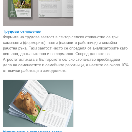
Трудови отношения
Формите на трудова заетост в сектор селско стопанство са три:
самонаети (фермерите), наети (наемните работници) и семейна
работна ръка. Тази заетост често се определя от анализаторите като
непълна, допълнителна и неформална. Според данните на
Агростатистиката в българското селско стопанство преобладава
дела на самонаетите и семейните работници, а наетите са около 10%
от всички работещи в земеделието.