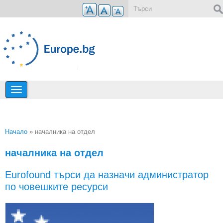
Премини към основното съдържание
Форма за търсене
Начало
» началника на отдел
Вие сте тук
началника на отдел
Еurofound търси да назначи администратор
по човешките ресурси