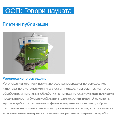
адм
ОСП: Говори науката
по
Платени публикации
Регенеративно земеделие
Регенеративното, или наричано още консервационно земеделие,
използва по-систематичен и цялостен подход към земята, която се
обработва, и прилага в обработката принципи, осигуряващи повишена
продуктивност и биоразнообразие в дългосрочен план. В основата
му стои доброто състояние и функциониране на почвите. Доброто
състояние на почвата зависи от органичната материя, която включва
всякаква жива материя като корени на растения, червеи, микроби.