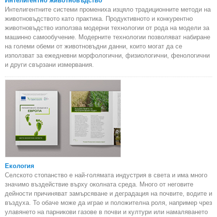
Интелигентно животновъдство
Интелигентните системи промениха изцяло традиционните методи на
животновъдството като практика. Продуктивното и конкурентно
животновъдство използва модерни технологии от рода на модели за
машинно самообучение. Модерните технологии позволяват набиране
на големи обеми от животновъдни данни, които могат да се
използват за ежедневни морфологични, физиологични, фенологични
и други свързани измервания.
Екология
Селското стопанство е най-голямата индустрия в света и има много
значимо въздействие върху околната среда. Много от неговите
дейности причиняват замърсяване и деградация на почвите, водите и
въздуха. То обаче може да играе и положителна роля, например чрез
улавянето на парникови газове в почви и култури или намаляването