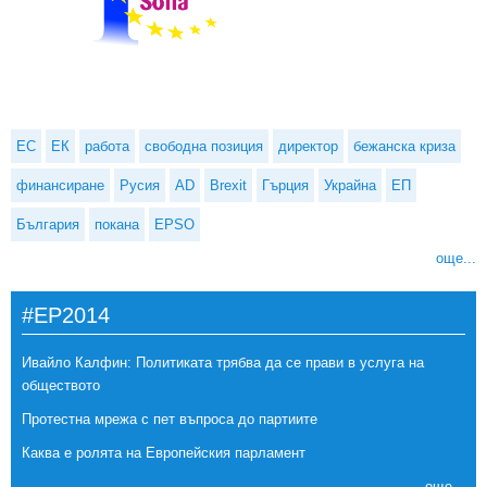
ЕС
ЕК
работа
свободна позиция
директор
бежанска криза
финансиране
Русия
AD
Brexit
Гърция
Украйна
ЕП
България
покана
EPSO
още...
#EP2014
Ивайло Калфин: Политиката трябва да се прави в услуга на
обществото
Протестна мрежа с пет въпроса до партиите
Каква е ролята на Европейския парламент
още...