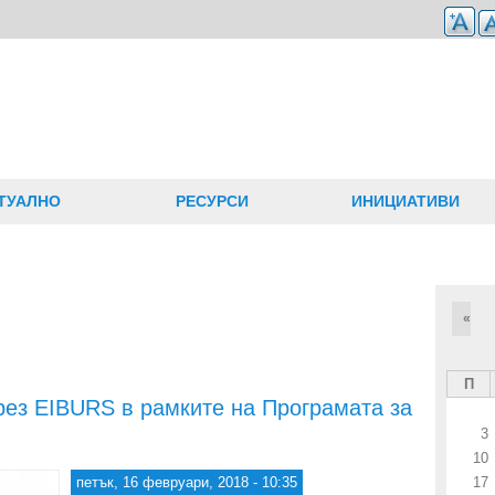
ТУАЛНО
РЕСУРСИ
ИНИЦИАТИВИ
«
П
рез EIBURS в рамките на Програмата за
3
10
петък, 16 февруари, 2018 - 10:35
17