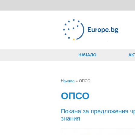
Премини към основното съдържание
НАЧАЛО
АК
Начало
» ОПСО
Вие сте тук
ОПСО
Покана за предложения ч
знания