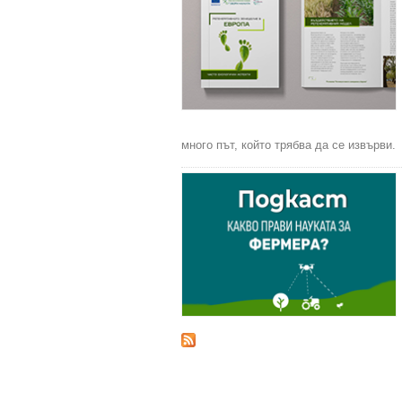
много път, който трябва да се извърви.