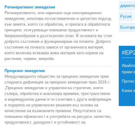
директо
Регенеративно земеделие
Регенеративното, или наричано още консервационно
Русия
земеделие, използва по-систематичен и цялостен подход
към земята, която се обработва, и прилага в обработката
Българ
принципи, осигуряващи повишена продуктивност и
биоразнообразие в дългосрочен план. В основата му стои
доброто състояние и функциониране на почвите. Доброто
състояние на почвата зависи от органичната материя,
#EP
която включва всякаква жива материя като корени на
растения, червеи, микроби.
Ивайло
Прецизно земеделие
прави 
Международното общество за прецизно земеделие прие
Протес
следната дефиниция за прецизно земеделие през 2019 г.:
„Прецизно земеделие е управленска стратегия, която
Каква 
събира, обработва и анализира времеви, пространствени
и индивидуални данни и ги съчетава с друга информация
в подкрепа на управленски решения въз основа на
изчисления на възможните промени. Резултатите са
повишени ефикасност в употребата на ресурси, качество,
продуктивност, доходност и устойчивост на