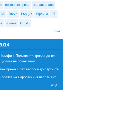
р
бежанска криза
финансиране
AD
Brexit
Гърция
Украйна
ЕП
ия
покана
EPSO
още...
2014
 Калфин: Политиката трябва да се
в услуга на обществото
тна мрежа с пет въпроса до партиите
е ролята на Европейския парламент
още...