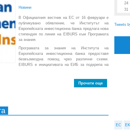
24
Новини
31
В Официалния вестник на ЕС от 16 февруари е
публикувано обявление, че Институтът на
Tweets 
Европейската инвестиционна банка предлага нова
стипендия по линия на EIBURS към Програмата
за знания.
Програмата за знания на Института на
Европейската инвестиционна банка предоставя
безвъзмездна помощ чрез различни схеми.
EIBURS е инициативата на ЕИБ за подкрепа на
Прочети още
about Покана 
та
ЕС
ЕК