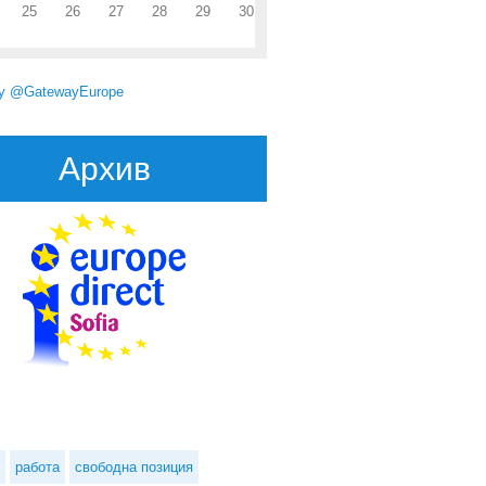
25
26
27
28
29
30
by @GatewayEurope
Архив
за предложения чрез EIBURS в рамките на Програмата за знания
работа
свободна позиция