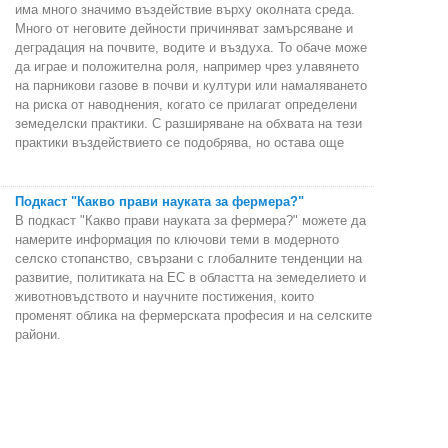
има много значимо въздействие върху околната среда.
Много от неговите дейности причиняват замърсяване и
деградация на почвите, водите и въздуха. То обаче може
да играе и положителна роля, например чрез улавянето
на парникови газове в почви и култури или намаляването
на риска от наводнения, когато се прилагат определени
земеделски практики. С разширяване на обхвата на тези
практики въздействието се подобрява, но остава още
Подкаст "Какво прави науката за фермера?"
В подкаст "Какво прави науката за фермера?" можете да
намерите информация по ключови теми в модерното
селско стопанство, свързани с глобалните тенденции на
развитие, политиката на ЕС в областта на земеделието и
животновъдството и научните постижения, които
променят облика на фермерската професия и на селските
райони.