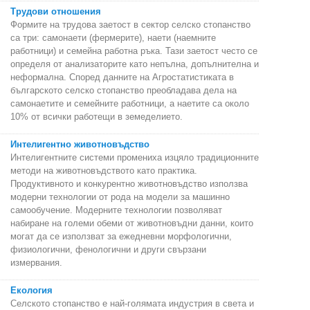
Трудови отношения
Формите на трудова заетост в сектор селско стопанство
са три: самонаети (фермерите), наети (наемните
работници) и семейна работна ръка. Тази заетост често се
определя от анализаторите като непълна, допълнителна и
неформална. Според данните на Агростатистиката в
българското селско стопанство преобладава дела на
самонаетите и семейните работници, а наетите са около
10% от всички работещи в земеделието.
Интелигентно животновъдство
Интелигентните системи промениха изцяло традиционните
методи на животновъдството като практика.
Продуктивното и конкурентно животновъдство използва
модерни технологии от рода на модели за машинно
самообучение. Модерните технологии позволяват
набиране на големи обеми от животновъдни данни, които
могат да се използват за ежедневни морфологични,
физиологични, фенологични и други свързани
измервания.
Екология
Селското стопанство е най-голямата индустрия в света и