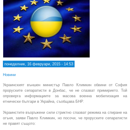
понеделник, 16 февруари, 2015 - 14:53
Новини
Украинският външен министър Павло Климкин обвини от София
проруските сепаратисти в Донбас, че не спазват примирието. Той
опроверга информациите за масова военна мобилизация на
етнически българи в Украйна, съобщава БНР.
Украинстите въоръжени сили стриктно спазват режима на спиране на
огъня, заяви Павло Климкин, но посочи, че проруските сепаратисти
не правят същото: