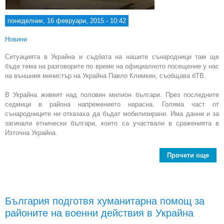
понеделник, 16 февруари, 2015 - 10:42
Новини
Ситуацията в Украйна и съдбата на нашите сънародници там ще
бъде тема на разговорите по време на официалното посещение у нас
на външния министър на Украйна Павло Климкин, съобщава бТВ.
В Украйна живеят над половин милион българи. През последните
седмици в района напрежението нарасна. Голяма част от
сънародниците ни отказаха да бъдат мобилизирани. Има данни и за
загинали етнически българи, които са участвали в сраженията в
Източна Украйна.
Прочети още
Укра
мин
България подготвя хуманитарна помощ за
по
районите на военни действия в Украйна