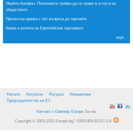
Ивайло Калфин: Политиката трябва да се прави в услуга на
обществото
Протестна мрежа с пет въпроса до партиите
Каква е ролята на Европейския парламент
още...
Начало
Актуално
Ресурси
Инициативи
Председателство на ЕС
Контакт с Gateway Europe
За нас
Copyright © 2003-2025 Europe.bg / ISBN 954-91317-1-8