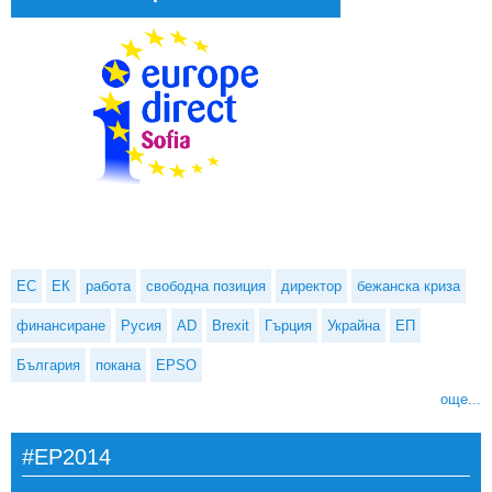
ЕС
ЕК
работа
свободна позиция
директор
бежанска криза
финансиране
Русия
AD
Brexit
Гърция
Украйна
ЕП
България
покана
EPSO
още...
#EP2014