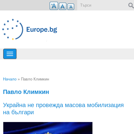
Премини към основното съдържание
Форма за търсене
Начало
» Павло Климкин
Вие сте тук
Павло Климкин
Украйна не провежда масова мобилизация
на българи