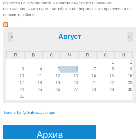
областта на земеделието и животновъдството и научните
постижения, които променят облика на фермерската професия и на
селските райони.
Август
«
»
П
В
С
Ч
П
С
Н
1
2
3
4
5
6
7
8
9
10
11
12
13
14
15
16
17
18
19
20
21
22
23
24
25
26
27
28
29
30
31
Tweets by @GatewayEurope
Архив