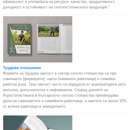
ефикасност в употребата на ресурси, качество, продуктивност,
доходност и устойчивост на селскостопанската продукция.“
Трудови отношения
Формите на трудова заетост в сектор селско стопанство са три:
самонаети (фермерите), наети (наемните работници) и семейна
работна ръка. Тази заетост често се определя от анализаторите като
непълна, допълнителна и неформална. Според данните на
Агростатистиката в българското селско стопанство преобладава
дела на самонаетите и семейните работници, а наетите са около 10%
от всички работещи в земеделието.