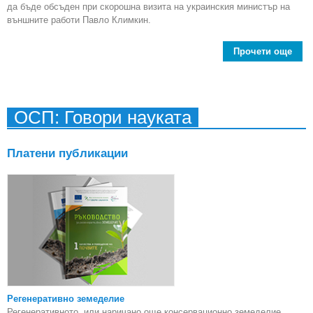
да бъде обсъден при скорошна визита на украинския министър на
външните работи Павло Климкин.
Прочети още
Б
хум
п
ОСП: Говори науката
рай
де
Платени публикации
Регенеративно земеделие
Регенеративното, или наричано още консервационно земеделие,