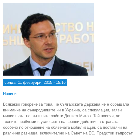
сряда, 11 февруари, 2015 - 15:16
Новини
Всякакво говорене за това, че българската държава не е обръщала
внимание на сънародниците ни в Украйна, са спекулации, заяви
министърът на външните работи Даниел Митов. Той посочи, че
техните проблеми в условията на военни действия в страната,
особено по отношение на обявената мобилизация, са поставяни на
различни равнища, включително на Съвет на ЕС. Предстои въпросът