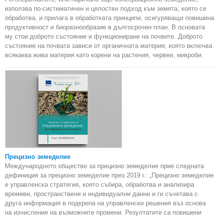
използва по-систематичен и цялостен подход към земята, която се
обработва, и прилага в обработката принципи, осигуряващи повишена
продуктивност и биоразнообразие в дългосрочен план. В основата
му стои доброто състояние и функциониране на почвите. Доброто
състояние на почвата зависи от органичната материя, която включва
всякаква жива материя като корени на растения, червеи, микроби.
Прецизно земеделие
Международното общество за прецизно земеделие прие следната
дефиниция за прецизно земеделие през 2019 г.: „Прецизно земеделие
е управленска стратегия, която събира, обработва и анализира
времеви, пространствени и индивидуални данни и ги съчетава с
друга информация в подкрепа на управленски решения въз основа
на изчисления на възможните промени. Резултатите са повишени