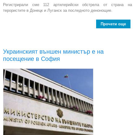
Регистрирали сме 112 артилерийски обстрела от страна на
терористите в Донецк и Луганск за последното денонощие.
Прочети още
Ук
моб
Украинският външен министър е на
на
посещение в София