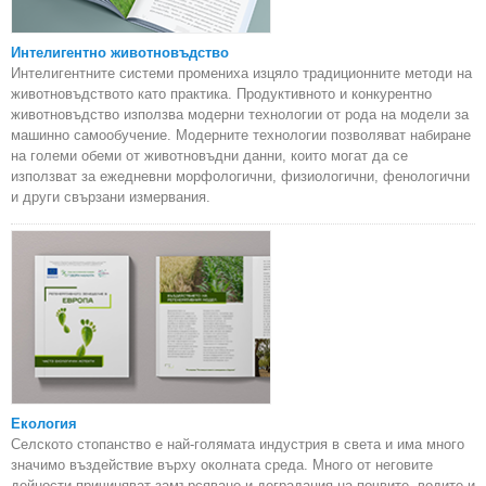
Интелигентно животновъдство
Интелигентните системи промениха изцяло традиционните методи на
животновъдството като практика. Продуктивното и конкурентно
животновъдство използва модерни технологии от рода на модели за
машинно самообучение. Модерните технологии позволяват набиране
на големи обеми от животновъдни данни, които могат да се
използват за ежедневни морфологични, физиологични, фенологични
и други свързани измервания.
Екология
Селското стопанство е най-голямата индустрия в света и има много
значимо въздействие върху околната среда. Много от неговите
дейности причиняват замърсяване и деградация на почвите, водите и