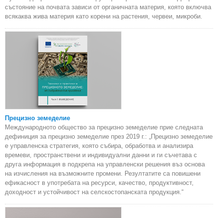
състояние на почвата зависи от органичната материя, която включва
всякаква жива материя като корени на растения, червеи, микроби.
Прецизно земеделие
Международното общество за прецизно земеделие прие следната
дефиниция за прецизно земеделие през 2019 г.: „Прецизно земеделие
е управленска стратегия, която събира, обработва и анализира
времеви, пространствени и индивидуални данни и ги съчетава с
друга информация в подкрепа на управленски решения въз основа
на изчисления на възможните промени. Резултатите са повишени
ефикасност в употребата на ресурси, качество, продуктивност,
доходност и устойчивост на селскостопанската продукция.“