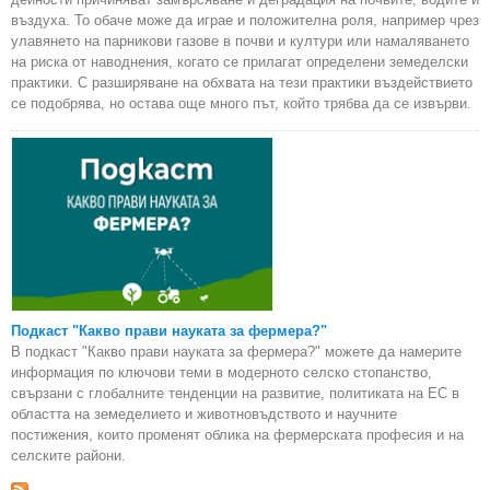
въздуха. То обаче може да играе и положителна роля, например чрез
улавянето на парникови газове в почви и култури или намаляването
на риска от наводнения, когато се прилагат определени земеделски
практики. С разширяване на обхвата на тези практики въздействието
се подобрява, но остава още много път, който трябва да се извърви.
Подкаст "Какво прави науката за фермера?"
В подкаст "Какво прави науката за фермера?" можете да намерите
информация по ключови теми в модерното селско стопанство,
свързани с глобалните тенденции на развитие, политиката на ЕС в
областта на земеделието и животновъдството и научните
постижения, които променят облика на фермерската професия и на
селските райони.