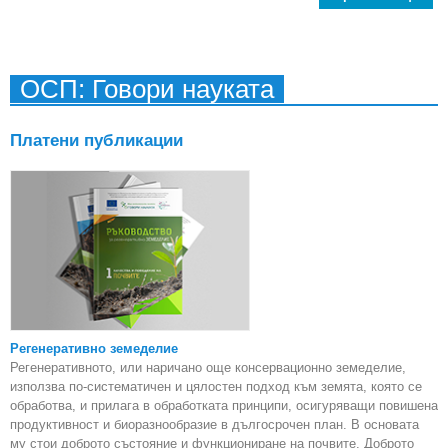
р
длъж
Съ
ОСП: Говори науката
ко
Платени публикации
прес
Регенеративно земеделие
Регенеративното, или наричано още консервационно земеделие,
използва по-систематичен и цялостен подход към земята, която се
обработва, и прилага в обработката принципи, осигуряващи повишена
продуктивност и биоразнообразие в дългосрочен план. В основата
му стои доброто състояние и функциониране на почвите. Доброто