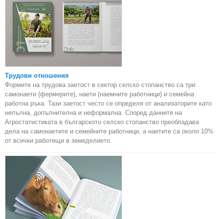
Трудови отношения
Формите на трудова заетост в сектор селско стопанство са три:
самонаети (фермерите), наети (наемните работници) и семейна
работна ръка. Тази заетост често се определя от анализаторите като
непълна, допълнителна и неформална. Според данните на
Агростатистиката в българското селско стопанство преобладава
дела на самонаетите и семейните работници, а наетите са около 10%
от всички работещи в земеделието.