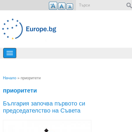
Премини към основното съдържание
Форма за търсене
Начало
» приоритети
Вие сте тук
приоритети
България започва първото си
председателство на Съвета