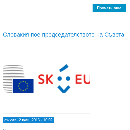
Прочети още
abo
пред
Словакия пое председателството на Съвета
събота, 2 юли, 2016 - 10:02