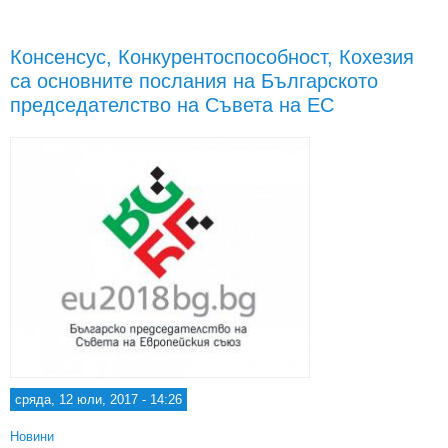
пред
Консенсус, Конкурентоспособност, Кохезия
са основните послания на Българското
председателство на Съвета на ЕС
сряда, 12 юли, 2017 - 14:26
Новини