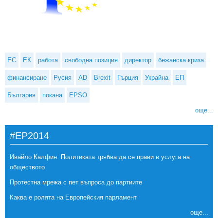
ЕС
ЕК
работа
свободна позиция
директор
бежанска криза
финансиране
Русия
AD
Brexit
Гърция
Украйна
ЕП
България
покана
EPSO
още...
#EP2014
Ивайло Калфин: Политиката трябва да се прави в услуга на
обществото
Протестна мрежа с пет въпроса до партиите
Каква е ролята на Европейския парламент
още...