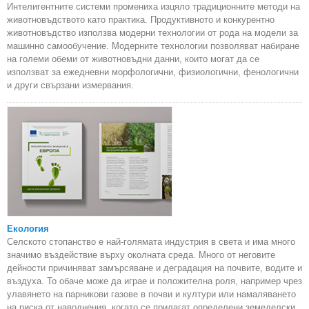
Интелигентните системи промениха изцяло традиционните методи на
животновъдството като практика. Продуктивното и конкурентно
животновъдство използва модерни технологии от рода на модели за
машинно самообучение. Модерните технологии позволяват набиране
на големи обеми от животновъдни данни, които могат да се
използват за ежедневни морфологични, физиологични, фенологични
и други свързани измервания.
Екология
Селското стопанство е най-голямата индустрия в света и има много
значимо въздействие върху околната среда. Много от неговите
дейности причиняват замърсяване и деградация на почвите, водите и
въздуха. То обаче може да играе и положителна роля, например чрез
улавянето на парникови газове в почви и култури или намаляването
на риска от наводнения, когато се прилагат определени земеделски