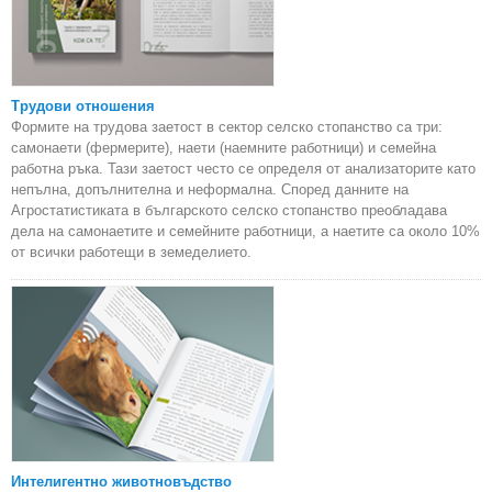
Трудови отношения
Формите на трудова заетост в сектор селско стопанство са три:
самонаети (фермерите), наети (наемните работници) и семейна
работна ръка. Тази заетост често се определя от анализаторите като
непълна, допълнителна и неформална. Според данните на
Агростатистиката в българското селско стопанство преобладава
дела на самонаетите и семейните работници, а наетите са около 10%
от всички работещи в земеделието.
Интелигентно животновъдство