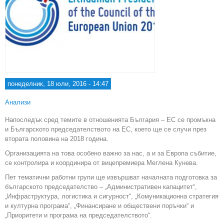
понеделник, 18 юли, 2016 - 14:47
Анализи
Напоследък сред темите в отношенията България – ЕС се промъкна
и Българското председателството на ЕС, което ще се случи през
втората половина на 2018 година.
Организацията на това особено важно за нас, а и за Европа събитие,
се контролира и координира от вицепремиера Меглена Кунева.
Пет тематични работни групи ще извършват началната подготовка за
българското председателство – „Административен капацитет“,
„Инфраструктура, логистика и сигурност“, „Комуникационна стратегия
и културна програма“, „Финансиране и обществени поръчки“ и
„Приоритети и програма на председателството“.