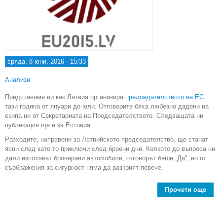
сряда, 8 юни, 2016 - 15:33
Анализи
Представяме ви как Латвия организира
председателството на ЕС
тази година от януари до юли. Отговорите бяха любезно дадени на
екипа ни от Секретариата на Председателството. Следващата ни
публикация ще е за Естония.
Разходите, направени за Латвийското председателство, ще станат
ясни след като то приключи след броени дни. Колкото до въпроса ни
дали използват бронирани автомобили, отговорът беше „Да”, но от
съображения за сигурност няма да разкрият повече.
Прочети още
пред