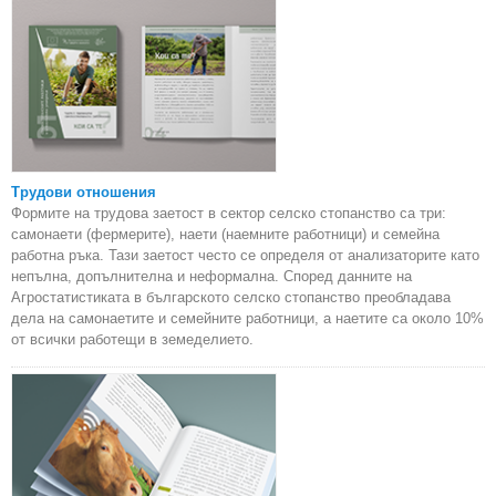
Трудови отношения
Формите на трудова заетост в сектор селско стопанство са три:
самонаети (фермерите), наети (наемните работници) и семейна
работна ръка. Тази заетост често се определя от анализаторите като
непълна, допълнителна и неформална. Според данните на
Агростатистиката в българското селско стопанство преобладава
дела на самонаетите и семейните работници, а наетите са около 10%
от всички работещи в земеделието.