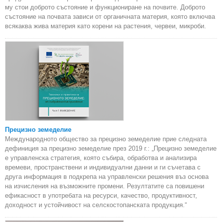
му стои доброто състояние и функциониране на почвите. Доброто
състояние на почвата зависи от органичната материя, която включва
всякаква жива материя като корени на растения, червеи, микроби.
Прецизно земеделие
Международното общество за прецизно земеделие прие следната
дефиниция за прецизно земеделие през 2019 г.: „Прецизно земеделие
е управленска стратегия, която събира, обработва и анализира
времеви, пространствени и индивидуални данни и ги съчетава с
друга информация в подкрепа на управленски решения въз основа
на изчисления на възможните промени. Резултатите са повишени
ефикасност в употребата на ресурси, качество, продуктивност,
доходност и устойчивост на селскостопанската продукция.“