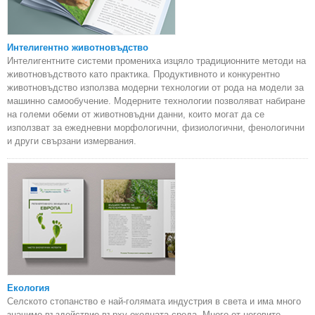
Интелигентно животновъдство
Интелигентните системи промениха изцяло традиционните методи на
животновъдството като практика. Продуктивното и конкурентно
животновъдство използва модерни технологии от рода на модели за
машинно самообучение. Модерните технологии позволяват набиране
на големи обеми от животновъдни данни, които могат да се
използват за ежедневни морфологични, физиологични, фенологични
и други свързани измервания.
Екология
Селското стопанство е най-голямата индустрия в света и има много
значимо въздействие върху околната среда. Много от неговите