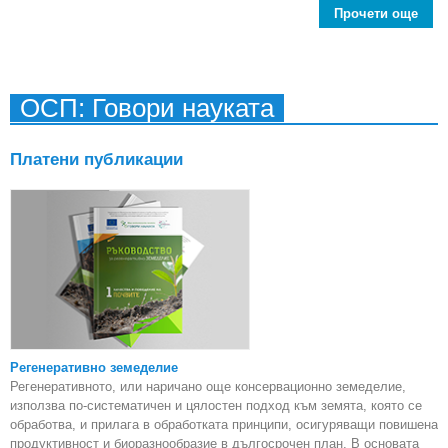
Прочети още
ад
ОСП: Говори науката
Пред
Платени публикации
Регенеративно земеделие
Регенеративното, или наричано още консервационно земеделие,
използва по-систематичен и цялостен подход към земята, която се
обработва, и прилага в обработката принципи, осигуряващи повишена
продуктивност и биоразнообразие в дългосрочен план. В основата