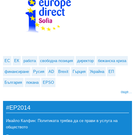
ЕС
ЕК
работа
свободна позиция
директор
бежанска криза
финансиране
Русия
AD
Brexit
Гърция
Украйна
ЕП
България
покана
EPSO
още...
#EP2014
Ивайло Калфин: Политиката трябва да се прави в услуга на
обществото