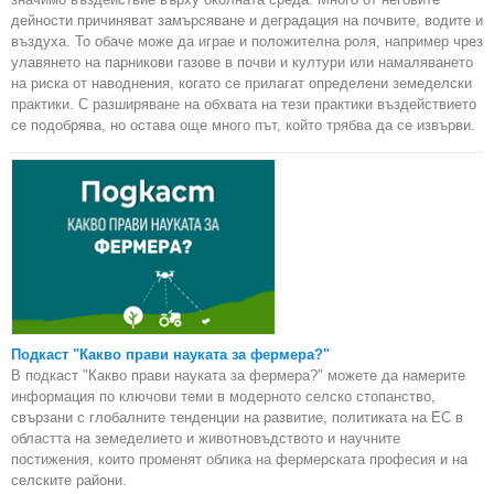
дейности причиняват замърсяване и деградация на почвите, водите и
въздуха. То обаче може да играе и положителна роля, например чрез
улавянето на парникови газове в почви и култури или намаляването
на риска от наводнения, когато се прилагат определени земеделски
практики. С разширяване на обхвата на тези практики въздействието
се подобрява, но остава още много път, който трябва да се извърви.
Подкаст "Какво прави науката за фермера?"
В подкаст "Какво прави науката за фермера?" можете да намерите
информация по ключови теми в модерното селско стопанство,
свързани с глобалните тенденции на развитие, политиката на ЕС в
областта на земеделието и животновъдството и научните
постижения, които променят облика на фермерската професия и на
селските райони.