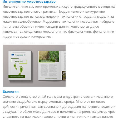
Интелигентно животновъдство
Интелигентните системи промениха изцяло традиционните методи на
животновъдството като практика. Продуктивното и конкурентно
животновъдство използва модерни технологии от рода на модели за
машинно самообучение. Модерните технологии позволяват набиране
на големи обеми от животновъдни данни, които могат да се
използват за ежедневни морфологични, физиологични, фенологични
и други свързани измервания.
Екология
Селското стопанство е най-голямата индустрия в света и има много
значимо въздействие върху околната среда. Много от неговите
дейности причиняват замърсяване и деградация на почвите, водите и
въздуха. То обаче може да играе и положителна роля, например чрез
улавянето на парникови газове в почви и култури или намаляването