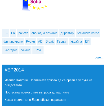
ЕС
ЕК
работа
свободна позиция
директор
бежанска криза
финансиране
Русия
AD
Brexit
Гърция
Украйна
ЕП
България
покана
EPSO
още...
#EP2014
Ивайло Калфин: Политиката трябва да се прави в услуга на
обществото
Протестна мрежа с пет въпроса до партиите
Каква е ролята на Европейския парламент