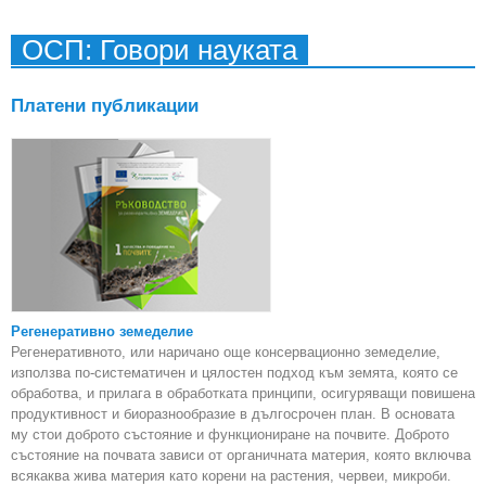
дл
ОСП: Говори науката
дир
Евр
ин
Платени публикации
р
Регенеративно земеделие
Регенеративното, или наричано още консервационно земеделие,
използва по-систематичен и цялостен подход към земята, която се
обработва, и прилага в обработката принципи, осигуряващи повишена
продуктивност и биоразнообразие в дългосрочен план. В основата
му стои доброто състояние и функциониране на почвите. Доброто
състояние на почвата зависи от органичната материя, която включва
всякаква жива материя като корени на растения, червеи, микроби.