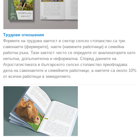
Трудови отношения
Формите на трудова заетост в сектор селско стопанство са три:
самонаети (фермерите), наети (наемните работници) и семейна
работна ръка. Тази заетост често се определя от анализаторите като
непълна, допълнителна и неформална. Според данните на
Агростатистиката в българското селско стопанство преобладава
дела на самонаетите и семейните работници, а наетите са около 10%
от всички работещи в земеделието.