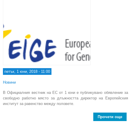
петък, 1 юни, 2018 - 11:00
Новини
В Официалния вестник на ЕС от 1 юни е публикувано обявление за
свободно работно място за длъжността директор на Европейския
институт за равенство между половете.
Прочети още
abo
за 