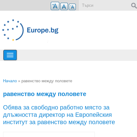
Премини към основното съдържание
Форма за търсене
Начало
» равенство между половете
Вие сте тук
равенство между половете
Обява за свободно работно място за
длъжността директор на Европейския
институт за равенство между половете