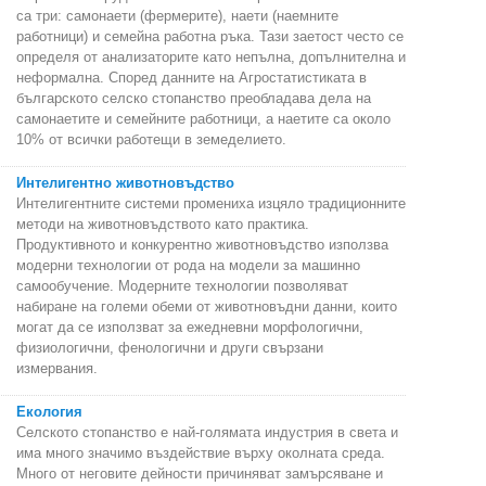
са три: самонаети (фермерите), наети (наемните
работници) и семейна работна ръка. Тази заетост често се
определя от анализаторите като непълна, допълнителна и
неформална. Според данните на Агростатистиката в
българското селско стопанство преобладава дела на
самонаетите и семейните работници, а наетите са около
10% от всички работещи в земеделието.
Интелигентно животновъдство
Интелигентните системи промениха изцяло традиционните
методи на животновъдството като практика.
Продуктивното и конкурентно животновъдство използва
модерни технологии от рода на модели за машинно
самообучение. Модерните технологии позволяват
набиране на големи обеми от животновъдни данни, които
могат да се използват за ежедневни морфологични,
физиологични, фенологични и други свързани
измервания.
Екология
Селското стопанство е най-голямата индустрия в света и
има много значимо въздействие върху околната среда.
Много от неговите дейности причиняват замърсяване и