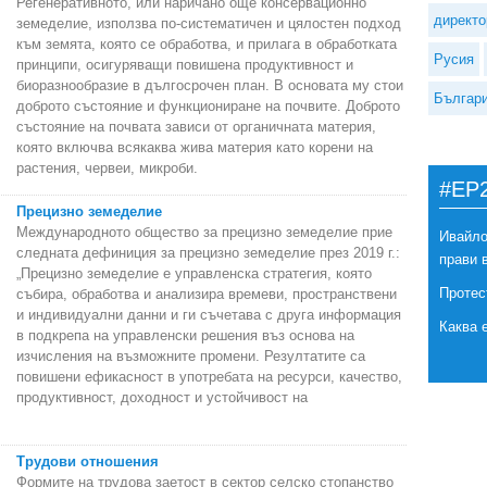
Регенеративното, или наричано още консервационно
директо
земеделие, използва по-систематичен и цялостен подход
към земята, която се обработва, и прилага в обработката
Русия
принципи, осигуряващи повишена продуктивност и
биоразнообразие в дългосрочен план. В основата му стои
Българ
доброто състояние и функциониране на почвите. Доброто
състояние на почвата зависи от органичната материя,
която включва всякаква жива материя като корени на
растения, червеи, микроби.
#EP
Прецизно земеделие
Международното общество за прецизно земеделие прие
Ивайло
следната дефиниция за прецизно земеделие през 2019 г.:
прави 
„Прецизно земеделие е управленска стратегия, която
Протес
събира, обработва и анализира времеви, пространствени
и индивидуални данни и ги съчетава с друга информация
Каква 
в подкрепа на управленски решения въз основа на
изчисления на възможните промени. Резултатите са
повишени ефикасност в употребата на ресурси, качество,
продуктивност, доходност и устойчивост на
Трудови отношения
Формите на трудова заетост в сектор селско стопанство