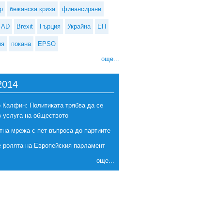
р
бежанска криза
финансиране
AD
Brexit
Гърция
Украйна
ЕП
ия
покана
EPSO
още...
2014
 Калфин: Политиката трябва да се
в услуга на обществото
тна мрежа с пет въпроса до партиите
е ролята на Европейския парламент
още...