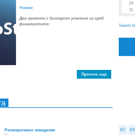
24
Новини
31
Два проекта с българско участие са сред
финалистите:
Tweets 
Прочети още
about Награди
та
ЕС
ЕК
Регенеративно земеделие