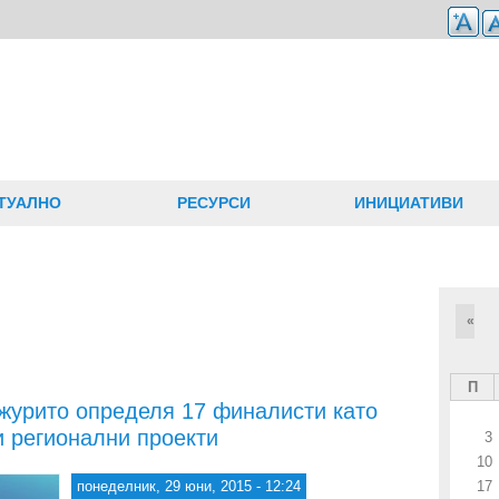
ТУАЛНО
РЕСУРСИ
ИНИЦИАТИВИ
«
П
 журито определя 17 финалисти като
и регионални проекти
3
10
понеделник, 29 юни, 2015 - 12:24
17