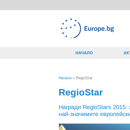
Премини към основното съдържание
НАЧАЛО
АК
Начало
» RegioStar
Вие сте тук
RegioStar
Награди RegioStars 2015:
най-значимите европейск