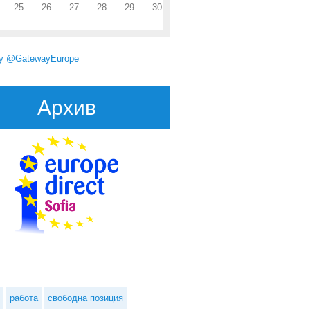
25
26
27
28
29
30
by @GatewayEurope
Архив
 RegioStars 2015: журито определя 17 финалисти като най-значимите
европейски регионални проекти
работа
свободна позиция