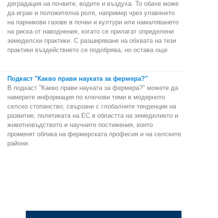
деградация на почвите, водите и въздуха. То обаче може
да играе и положителна роля, например чрез улавянето
на парникови газове в почви и култури или намаляването
на риска от наводнения, когато се прилагат определени
земеделски практики. С разширяване на обхвата на тези
практики въздействието се подобрява, но остава още
Подкаст "Какво прави науката за фермера?"
В подкаст "Какво прави науката за фермера?" можете да
намерите информация по ключови теми в модерното
селско стопанство, свързани с глобалните тенденции на
развитие, политиката на ЕС в областта на земеделието и
животновъдството и научните постижения, които
променят облика на фермерската професия и на селските
райони.