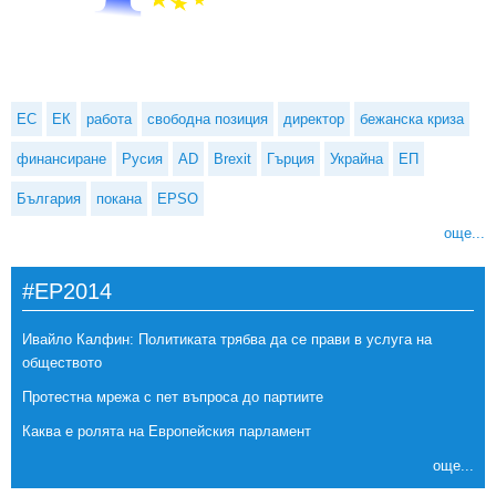
ЕС
ЕК
работа
свободна позиция
директор
бежанска криза
финансиране
Русия
AD
Brexit
Гърция
Украйна
ЕП
България
покана
EPSO
още...
#EP2014
Ивайло Калфин: Политиката трябва да се прави в услуга на
обществото
Протестна мрежа с пет въпроса до партиите
Каква е ролята на Европейския парламент
още...