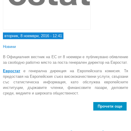
вторник, 8 ноември, 2016 - 12:41
Новини
В Официалния вестник на ЕС от 8 ноември е публикувано обявление
за свободно работно място за поста генерален директор на Евростат.
Евростат
е генерална дирекция на Европейската комисия. Тя
предоставя на Европейския съюз висококачествени услуги, свързани
със статистическа информация, като обслужва европейските
институции, държавите членки, финансовите пазари, деловите
среди, медиите и широката общественост.
Прочети още
Обя
сво
ра
мяс