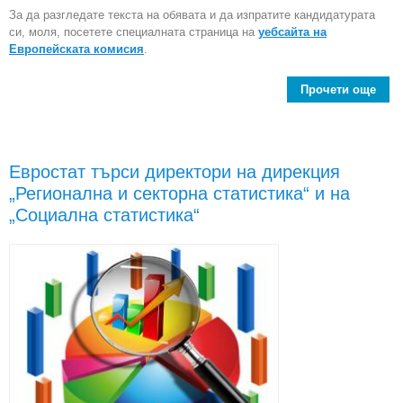
За да разгледате текста на обявата и да изпратите кандидатурата
си, моля, посетете специалната страница на
уебсайта на
Европейската комисия
.
Прочети още
a
тъ
разп
Евростат търси директори на дирекция
съ
„Регионална и секторна статистика“ и на
в 
„Социална статистика“