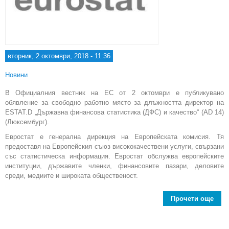
вторник, 2 октомври, 2018 - 11:36
Новини
В Официалния вестник на ЕС от 2 октомври е публикувано
обявление за свободно работно място за длъжността директор на
ESTAT.D „Държавна финансова статистика (ДФС) и качество“ (AD 14)
(Люксембург).
Евростат е генерална дирекция на Европейската комисия. Тя
предоставя на Европейския съюз висококачествени услуги, свързани
със статистическа информация. Евростат обслужва европейските
институции, държавите членки, финансовите пазари, деловите
среди, медиите и широката общественост.
Прочети още
Об
св
р