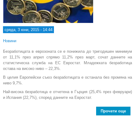
сряда, 3 юни, 2015 - 14:44
Новини
Безработицата в еврозоната се е понижила до тригодишен минимум
от 11,1% през април спрямо 11,2% през март, сочат данните на
статистическа служба на ЕС Евростат. Младежката безработица
остава на високо ниво – 22,3%.
В целия Европейски съюз безработицата е останала без промяна на
ниво 9,7%.
Най-висока безработица е отчетена в Гърция (25,4% през февруари)
и Испания (22,7%), според данните на Евростат.
Прочети още
Безр
в Б
е