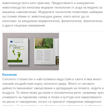
животновъдството като практика. Продуктивното и конкурентно
животновъдство използва модерни технологии от рода на модели за
машинно самообучение. Модерните технологии позволяват набиране
на големи обеми от животновъдни данни, които могат да се
използват за ежедневни морфологични, физиологични, фенологични
и други свързани измервания.
Екология
Селското стопанство е най-голямата индустрия в света и има много
значимо въздействие върху околната среда. Много от неговите
дейности причиняват замърсяване и деградация на почвите, водите и
въздуха. То обаче може да играе и положителна роля, например чрез
улавянето на парникови газове в почви и култури или намаляването
на риска от наводнения, когато се прилагат определени земеделски