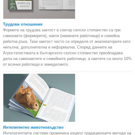
Трудови отношения
Формите на трудова заетост в сектор селско стопанство са три:
самонаети (фермерите), наети (наемните работници) и семейна
работна ръка. Тази заетост често се определя от анализаторите като
непълна, допълнителна и неформална. Според данните на
Агростатистиката в българското селско стопанство преобладава
дела на самонаетите и семейните работници, а наетите са около 10%
от всички работещи в земеделието.
Интелигентно животновъдство
Интелигентните системи промениха изцяло традиционните методи на