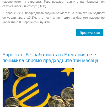
населението на страната. Това показват данните на Националния
статистически институт (НСИ).
В сравнение с предходната година размерът на линията на бедност
се увеличава с 13.2%, а относителният дял на бедното население
нараства с 0.8 процентни пункта.
Прочети още
a
2014
праг
бед
Евростат: Безработицата в България се е
са 
понижила спрямо предходните три месеца
1 
бълг
с
д
на