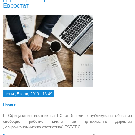
ста
Евростат
„С
ста
петък, 5 юли, 2019 - 13:49
Новини
В Официалния вестник на ЕС от 5 юли е публикувана обява за
свободно работно място за длъжността директор
„Макроикономическа статистика“ ESTAT.C.