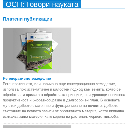
ОСП: Говори науката
пр
Платени публикации
Регенеративно земеделие
Регенеративното, или наричано още консервационно земеделие,
използва по-систематичен и цялостен подход към земята, която се
обработва, и прилага в обработката принципи, осигуряващи повишена
продуктивност и биоразнообразие в дългосрочен план. В основата
му стои доброто състояние и функциониране на почвите. Доброто
състояние на почвата зависи от органичната материя, която включва
всякаква жива материя като корени на растения, червеи, микроби.