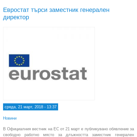
мя
Евростат търси заместник генерален
ди
директор
на E
„Дъ
фин
ста
кач
сряда, 21 март, 2018 - 13:37
Новини
В Официалния вестник на ЕС от 21 март е публикувано обявление за
свободно работно място за длъжността заместник генерален