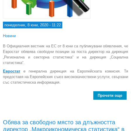
понеделник, 8 юни, 2020 - 11:22
Новини
В Официалния вестник на ЕС от 8 юни са публикувани обявления, че
Евростат обявява свободни позиции за поста директор на дирекция
„Регионална и секторна статистика“ и на дирекция „Социална
статистика“.
Евростат
е генерална дирекция на Европейската комисия. Тя
предоставя на Европейския съюз висококачествени услуги, свързани
със статистическа информация.
Прочети още
ди
на 
Обява за свободно място за длъжността
„Рег
директор „Макроикономическа статистика“ в
и 