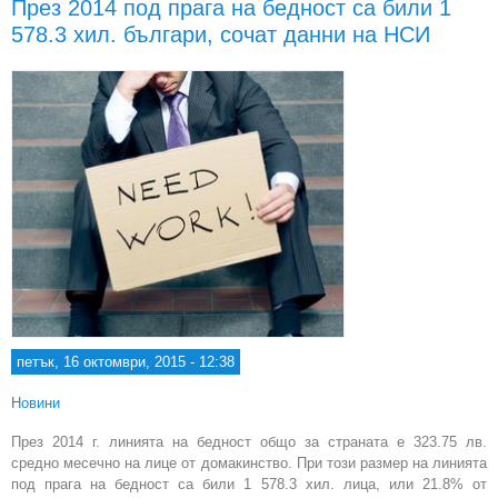
През 2014 под прага на бедност са били 1
578.3 хил. българи, сочат данни на НСИ
гене
дир
Евр
петък, 16 октомври, 2015 - 12:38
Новини
През 2014 г. линията на бедност общо за страната e 323.75 лв.
средно месечно на лице от домакинство. При този размер на линията
под прага на бедност са били 1 578.3 хил. лица, или 21.8% от