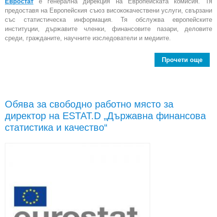
Евростат
е генерална дирекция на Европейската комисия. Тя
предоставя на Европейския съюз висококачествени услуги, свързани
със статистическа информация. Тя обслужва европейските
институции, държавите членки, финансовите пазари, деловите
среди, гражданите, научните изследователи и медиите.
Прочети още
с
длъ
„Ма
Обява за свободно работно място за
директор на ESTAT.D „Държавна финансова
статистика и качество“