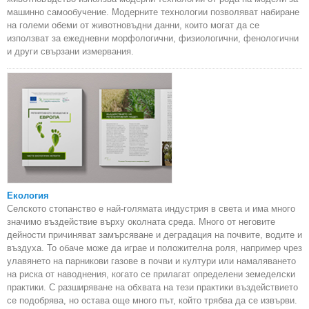
машинно самообучение. Модерните технологии позволяват набиране
на големи обеми от животновъдни данни, които могат да се
използват за ежедневни морфологични, физиологични, фенологични
и други свързани измервания.
Екология
Селското стопанство е най-голямата индустрия в света и има много
значимо въздействие върху околната среда. Много от неговите
дейности причиняват замърсяване и деградация на почвите, водите и
въздуха. То обаче може да играе и положителна роля, например чрез
улавянето на парникови газове в почви и култури или намаляването
на риска от наводнения, когато се прилагат определени земеделски
практики. С разширяване на обхвата на тези практики въздействието
се подобрява, но остава още много път, който трябва да се извърви.