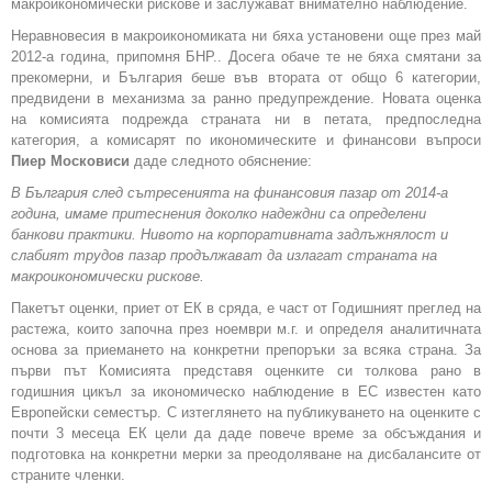
макроикономически рискове и заслужават внимателно наблюдение.
Неравновесия в макроикономиката ни бяха установени още през май
2012-а година, припомня БНР.. Досега обаче те не бяха смятани за
прекомерни, и България беше във втората от общо 6 категории,
предвидени в механизма за ранно предупреждение. Новата оценка
на комисията подрежда страната ни в петата, предпоследна
категория, а комисарят по икономическите и финансови въпроси
Пиер Московиси
даде следното обяснение:
В България след сътресенията на финансовия пазар от 2014-а
година, имаме притеснения доколко надеждни са определени
банкови практики. Нивото на корпоративната задлъжнялост и
слабият трудов пазар продължават да излагат страната на
макроикономически рискове.
Пакетът оценки, приет от ЕК в сряда, е част от Годишният преглед на
растежа, които започна през ноември м.г. и определя аналитичната
основа за приемането на конкретни препоръки за всяка страна. За
първи път Комисията представя оценките си толкова рано в
годишния цикъл за икономическо наблюдение в ЕС известен като
Европейски семестър. С изтеглянето на публикуването на оценките с
почти 3 месеца ЕК цели да даде повече време за обсъждания и
подготовка на конкретни мерки за преодоляване на дисбалансите от
страните членки.