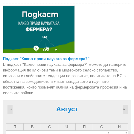
Подкаст "Какво прави науката за фермера?"
В подкаст "Какво прави науката за фермера?" можете да намерите
информация по ключови теми в модерното селско стопанство,
свързани с глобалните тенденции на развитие, политиката на ЕС в
областта на земеделието и животновъдството и научните
постижения, които променят облика на фермерската професия и на
селските райони.
Август
«
»
П
В
С
Ч
П
С
Н
1
2