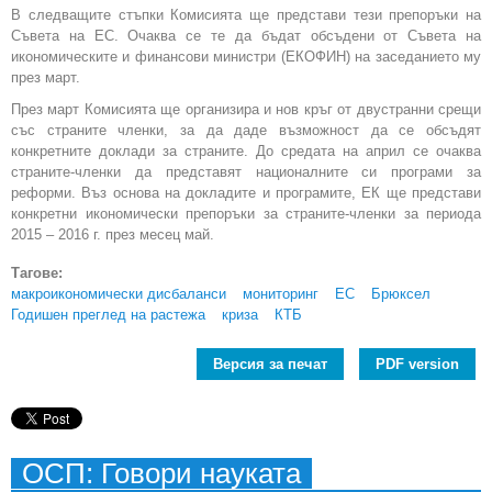
В следващите стъпки Комисията ще представи тези препоръки на
Съвета на ЕС. Очаква се те да бъдат обсъдени от Съвета на
икономическите и финансови министри (ЕКОФИН) на заседанието му
през март.
През март Комисията ще организира и нов кръг от двустранни срещи
със страните членки, за да даде възможност да се обсъдят
конкретните доклади за страните. До средата на април се очаква
страните-членки да представят националните си програми за
реформи. Въз основа на докладите и програмите, ЕК ще представи
конкретни икономически препоръки за страните-членки за периода
2015 – 2016 г. през месец май.
Тагове:
макроикономически дисбаланси
мониторинг
ЕС
Брюксел
Годишен преглед на растежа
криза
КТБ
Версия за печат
PDF version
ОСП: Говори науката