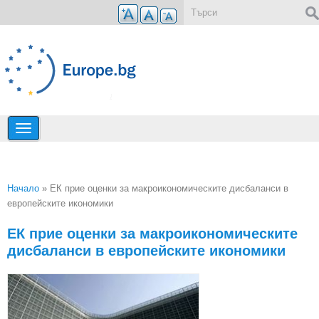
Премини към основното съдържание
Форма за търсене
Начало
» ЕК прие оценки за макроикономическите дисбаланси в
европейските икономики
Вие сте тук
ЕК прие оценки за макроикономическите
дисбаланси в европейските икономики