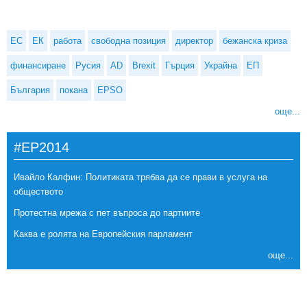
ЕС
ЕК
работа
свободна позиция
директор
бежанска криза
финансиране
Русия
AD
Brexit
Гърция
Украйна
ЕП
България
покана
EPSO
още...
#EP2014
Ивайло Калфин: Политиката трябва да се прави в услуга на
обществото
Протестна мрежа с пет въпроса до партиите
Каква е ролята на Европейския парламент
още...