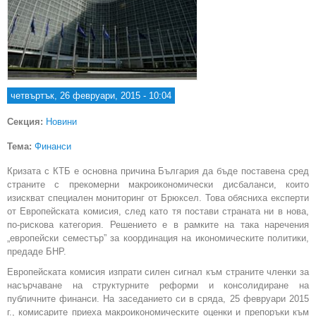
четвъртък, 26 февруари, 2015 - 10:04
Секция:
Новини
Тема:
Финанси
Кризата с КТБ е основна причина България да бъде поставена сред
страните с прекомерни макроикономически дисбаланси, които
изискват специален мониторинг от Брюксел. Това обясниха експерти
от Европейската комисия, след като тя постави страната ни в нова,
по-рискова категория. Решението е в рамките на така наречения
„европейски семестър” за координация на икономическите политики,
предаде БНР.
Европейската комисия изпрати силен сигнал към страните членки за
насърчаване на структурните реформи и консолидиране на
публичните финанси. На заседанието си в сряда, 25 февруари 2015
г., комисарите приеха макроикономическите оценки и препоръки към