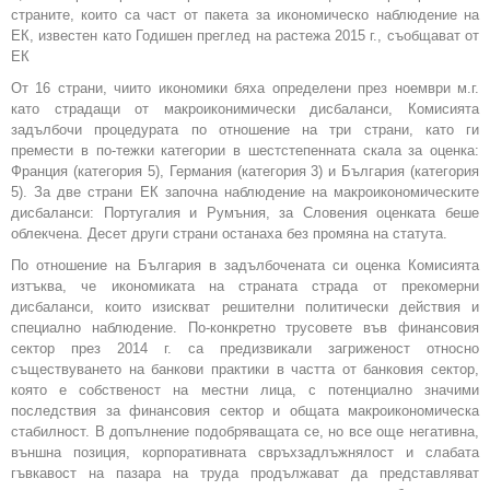
страните, които са част от пакета за икономическо наблюдение на
ЕК, известен като Годишен преглед на растежа 2015 г., съобщават от
ЕК
От 16 страни, чиито икономики бяха определени през ноември м.г.
като страдащи от макроиконимически дисбаланси, Комисията
задълбочи процедурата по отношение на три страни, като ги
премести в по-тежки категории в шестстепенната скала за оценка:
Франция (категория 5), Германия (категория 3) и България (категория
5). За две страни ЕК започна наблюдение на макроикономическите
дисбаланси: Португалия и Румъния, за Словения оценката беше
облекчена. Десет други страни останаха без промяна на статута.
По отношение на България в задълбочената си оценка Комисията
изтъква, че икономиката на страната страда от прекомерни
дисбаланси, които изискват решителни политически действия и
специално наблюдение. По-конкретно трусовете във финансовия
сектор през 2014 г. са предизвикали загриженост относно
съществуването на банкови практики в частта от банковия сектор,
която е собственост на местни лица, с потенциално значими
последствия за финансовия сектор и общата макроикономическа
стабилност. В допълнение подобряващата се, но все още негативна,
външна позиция, корпоративната свръхзадлъжнялост и слабата
гъвкавост на пазара на труда продължават да представляват