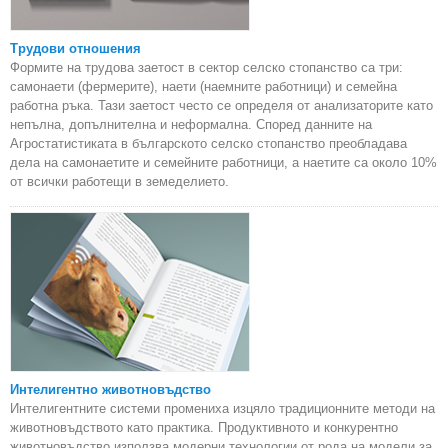
Трудови отношения
Формите на трудова заетост в сектор селско стопанство са три:
самонаети (фермерите), наети (наемните работници) и семейна
работна ръка. Тази заетост често се определя от анализаторите като
непълна, допълнителна и неформална. Според данните на
Агростатистиката в българското селско стопанство преобладава
дела на самонаетите и семейните работници, а наетите са около 10%
от всички работещи в земеделието.
Интелигентно животновъдство
Интелигентните системи промениха изцяло традиционните методи на
животновъдството като практика. Продуктивното и конкурентно
животновъдство използва модерни технологии от рода на модели за