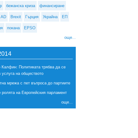
р
бежанска криза
финансиране
AD
Brexit
Гърция
Украйна
ЕП
ия
покана
EPSO
още...
2014
 Калфин: Политиката трябва да се
в услуга на обществото
тна мрежа с пет въпроса до партиите
е ролята на Европейския парламент
още...