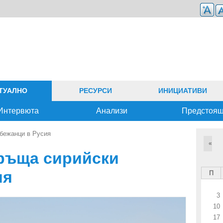
ТУАЛНО
РЕСУРСИ
ИНИЦИАТИВИ
Интервюта
Анализи
Предстоя
бежанци в Русия
«
ръща сирийски
ия
П
3
10
17