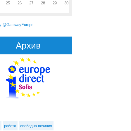
25
26
27
28
29
30
by @GatewayEurope
Архив
работа
свободна позиция