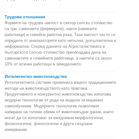
Трудови отношения
Формите на трудова заетост в сектор селско стопанство
са три: самонаети (фермерите), наети (наемните
работници) и семейна работна ръка. Тази заетост често се
определя от анализаторите като непълна, допълнителна и
неформална. Според данните на Агростатистиката в
българското селско стопанство преобладава дела на
самонаетите и семейните работници, а наетите са около
10% от всички работещи в земеделието.
Интелигентно животновъдство
Интелигентните системи промениха изцяло традиционните
методи на животновъдството като практика.
Продуктивното и конкурентно животновъдство използва
модерни технологии от рода на модели за машинно
самообучение. Модерните технологии позволяват
набиране на големи обеми от животновъдни данни, които
могат да се използват за ежедневни морфологични,
физиологични, фенологични и други свързани
измервания.