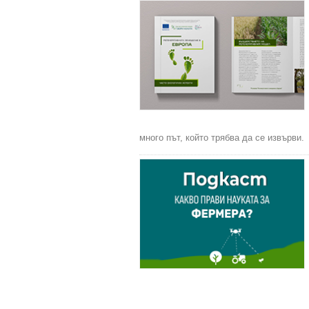
много път, който трябва да се извърви.