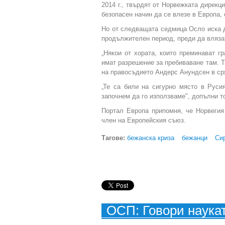
2014 г., твърдят от Норвежката дирекци
безопасен начин да се влезе в Европа,
Но от следващата седмица Осло иска д
продължителен период, преди да влязат
„Някои от хората, които преминават г
имат разрешение за пребиваване там. Та
на правосъдието Андерс Анундсен в ср
„Те са били на сигурно място в Рус
започнем да го използваме", допълни т
Портал Европа припомня, че Норвегия 
член на Европейския съюз.
Тагове:
бежанска криза
бежанци
Си
ОСП: Говори наука