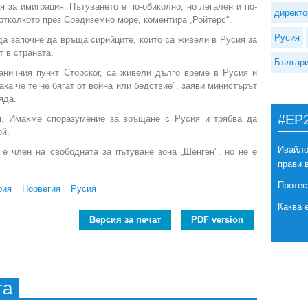
я за имиграция. Пътуването е по-обиколно, но легален и по-
директо
 отколкото през Средиземно море, коментира „Ройтерс“.
Русия
а започне да връща сирийците, които са живели в Русия за
 в страната.
Българ
раничния пункт Сторског, са живели дълго време в Русия и
ка че те не бягат от война или бедствие", заяви министърът
яда.
#EP
ия. Имахме споразумение за връщане с Русия и трябва да
ой.
Ивайло
е член на свободната за пътуване зона „Шенген", но не е
прави 
Протес
рия
Норвегия
Русия
Каква 
Версия за печат
PDF version
та