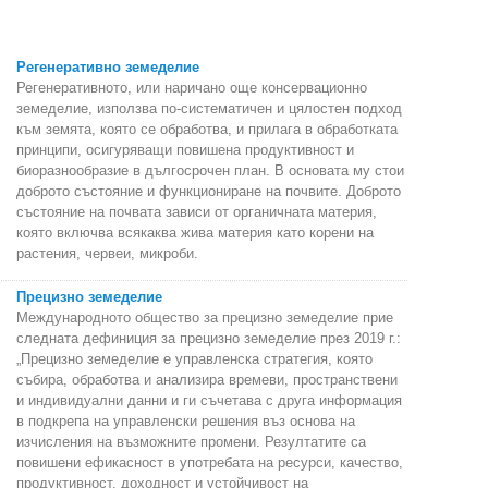
Регенеративно земеделие
Регенеративното, или наричано още консервационно
земеделие, използва по-систематичен и цялостен подход
към земята, която се обработва, и прилага в обработката
принципи, осигуряващи повишена продуктивност и
биоразнообразие в дългосрочен план. В основата му стои
доброто състояние и функциониране на почвите. Доброто
състояние на почвата зависи от органичната материя,
която включва всякаква жива материя като корени на
растения, червеи, микроби.
Прецизно земеделие
Международното общество за прецизно земеделие прие
следната дефиниция за прецизно земеделие през 2019 г.:
„Прецизно земеделие е управленска стратегия, която
събира, обработва и анализира времеви, пространствени
и индивидуални данни и ги съчетава с друга информация
в подкрепа на управленски решения въз основа на
изчисления на възможните промени. Резултатите са
повишени ефикасност в употребата на ресурси, качество,
продуктивност, доходност и устойчивост на