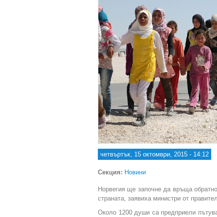
четвъртък, 15 октомври, 2015 - 14:12
Секция:
Новини
Норвегия ще започне да връща обратно
страната, заявиха министри от правите
Около 1200 души са предприели пътува