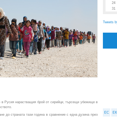
24
31
Tweets 
 в Русия нарастващия брой от сирийци, търсещи убежище в
лството.
ЕС
ЕК
не до страната тази година в сравнение с една дузина през