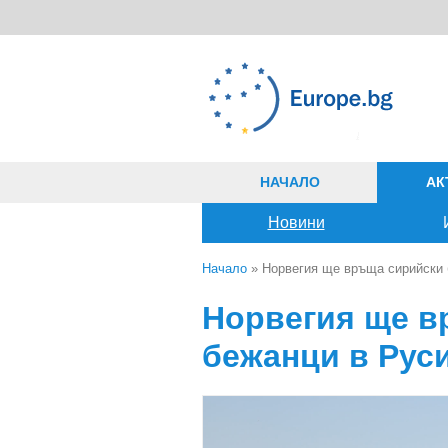
Премини към основното съдържание
НАЧАЛО
АК
Новини
Начало
» Норвегия ще връща сирийски 
Вие сте тук
Норвегия ще в
бежанци в Рус