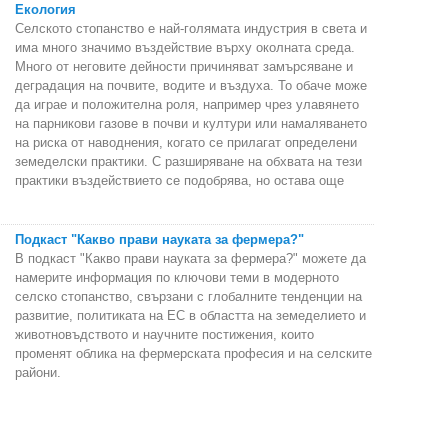
Екология
Селското стопанство е най-голямата индустрия в света и
има много значимо въздействие върху околната среда.
Много от неговите дейности причиняват замърсяване и
деградация на почвите, водите и въздуха. То обаче може
да играе и положителна роля, например чрез улавянето
на парникови газове в почви и култури или намаляването
на риска от наводнения, когато се прилагат определени
земеделски практики. С разширяване на обхвата на тези
практики въздействието се подобрява, но остава още
Подкаст "Какво прави науката за фермера?"
В подкаст "Какво прави науката за фермера?" можете да
намерите информация по ключови теми в модерното
селско стопанство, свързани с глобалните тенденции на
развитие, политиката на ЕС в областта на земеделието и
животновъдството и научните постижения, които
променят облика на фермерската професия и на селските
райони.