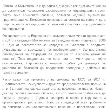
Ролята на Комисията не е да влиза в дискусии как държавите-членки
да организират независими разследвания на индивидуални казуси.
Както вече Комисията разясни, всякакви медийни публикации,
предполагащи че Комисията призовава за оставка на които и да е
лица, за които се твърди, че са замесени в случая с подслушването,
са неправилни.
Отговорностите на Европейската комисия произтичат от правния акт,
с който е създаден Механизмът за сътрудничество и оценка от 2006
г. Един от показателите за напредък на България е следният:
„Извършване и докладване на професионални и безпристрастни
разследвания на твърдения за корупция по високите етажи на
властта“. Това предполага, че като част от мониторинга, който
осъществява, Европейската комисия трябва да докладва за
усилията на България да предприеме последващи действия по
такива твърдения.
Както казах при приемането на доклада по МСО за 2014 г.:
„Политическата несигурност и другите предизвикателства през 2014
г. в България направиха задачата за реформа по-трудна. Нашият
доклад посочва ключови области, в които България трябва сега да
постигне резултати: съдебна реформа и борба с корупцията и
организираната престъпност. Това, че в редица области проблемите
са признати и са идентифицирани решения, е положителен знак.