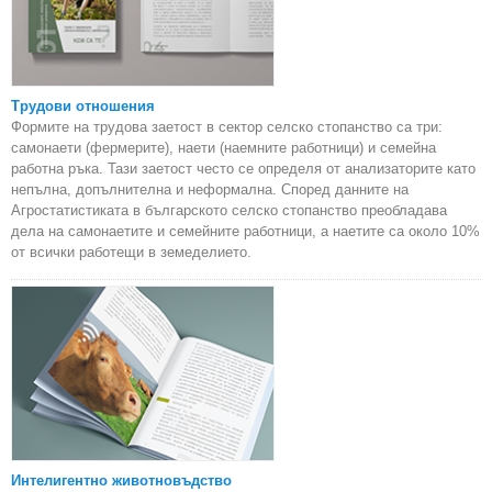
Трудови отношения
Формите на трудова заетост в сектор селско стопанство са три:
самонаети (фермерите), наети (наемните работници) и семейна
работна ръка. Тази заетост често се определя от анализаторите като
непълна, допълнителна и неформална. Според данните на
Агростатистиката в българското селско стопанство преобладава
дела на самонаетите и семейните работници, а наетите са около 10%
от всички работещи в земеделието.
Интелигентно животновъдство