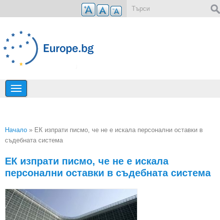
Премини към основното съдържание
Форма за търсене
Начало
» ЕК изпрати писмо, че не е искала персонални оставки в
съдебната система
Вие сте тук
ЕК изпрати писмо, че не е искала
персонални оставки в съдебната система