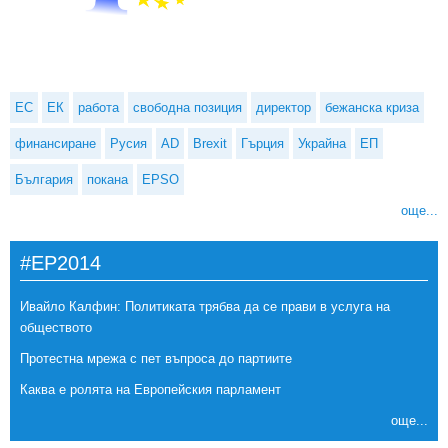
ЕС
ЕК
работа
свободна позиция
директор
бежанска криза
финансиране
Русия
AD
Brexit
Гърция
Украйна
ЕП
България
покана
EPSO
още...
#EP2014
Ивайло Калфин: Политиката трябва да се прави в услуга на
обществото
Протестна мрежа с пет въпроса до партиите
Каква е ролята на Европейския парламент
още...