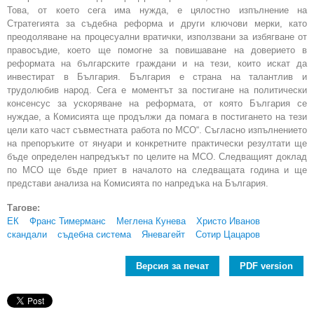
Това, от което сега има нужда, е цялостно изпълнение на
Стратегията за съдебна реформа и други ключови мерки, като
преодоляване на процесуални вратички, използвани за избягване от
правосъдие, което ще помогне за повишаване на доверието в
реформата на българските граждани и на тези, които искат да
инвестират в България. България е страна на талантлив и
трудолюбив народ. Сега е моментът за постигане на политически
консенсус за ускоряване на реформата, от която България се
нуждае, а Комисията ще продължи да помага в постигането на тези
цели като част съвместната работа по МСО“. Съгласно изпълнението
на препоръките от януари и конкретните практически резултати ще
бъде определен напредъкът по целите на МСО. Следващият доклад
по МСО ще бъде приет в началото на следващата година и ще
представи анализа на Комисията по напредъка на България.
Тагове:
ЕК
Франс Тимерманс
Меглена Кунева
Христо Иванов
скандали
съдебна система
Яневагейт
Сотир Цацаров
Версия за печат
PDF version