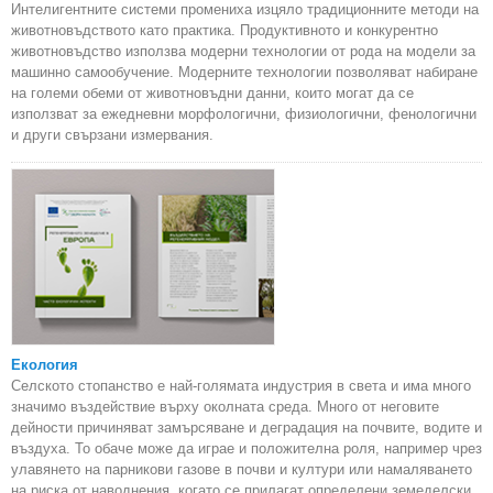
Интелигентните системи промениха изцяло традиционните методи на
животновъдството като практика. Продуктивното и конкурентно
животновъдство използва модерни технологии от рода на модели за
машинно самообучение. Модерните технологии позволяват набиране
на големи обеми от животновъдни данни, които могат да се
използват за ежедневни морфологични, физиологични, фенологични
и други свързани измервания.
Екология
Селското стопанство е най-голямата индустрия в света и има много
значимо въздействие върху околната среда. Много от неговите
дейности причиняват замърсяване и деградация на почвите, водите и
въздуха. То обаче може да играе и положителна роля, например чрез
улавянето на парникови газове в почви и култури или намаляването
на риска от наводнения, когато се прилагат определени земеделски