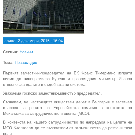
сряда, 2 декември, 2015 - 16:04
Секция:
Новини
Тема:
Правосъдие
Първият заместник-председател на ЕК Франс Тимерманс изпрати
писмо до вицепремиера Кунева и правосъдния министър Иванов
относно скандалите в съдебната ни система.
Уважаема госпожо заместник-министър председател,
Съзнавам, че настоящият обществен дебат в България е засегнал
въпроса за ролята на Европейската комисия в контекста на
Механизма за сътрудничество и оценка (МСО).
В контекста на нашето сътрудничество по напредъка на целите на
МСО бих желал да се възползвам от възможността да разясня тази
роля.