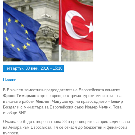
четвъртък, 30 юни, 2016 - 15:10
Новини
В Брюксел заместник-председателят на Европейската комисия
Франс Тимерманс
ще се срещне с трима турски министри – на
външните работи
Мевлют Чавушоглу
, на правосъдието –
Бекир
Боздаг
и с министъра за Европейския съюз
Йомер Челик
. Това
съобщи БНР.
Очаква се бъде отворена глава 33 в преговорите за присъединяване
на Анкара към Евросъюза. Тя се отнася до бюджетни и финансови
въпроси.