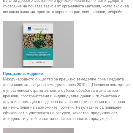
му стои доброто състояние и функциониране на почвите. Доброто
състояние на почвата зависи от органичната материя, която включва
всякаква жива материя като корени на растения, червеи, микроби.
Прецизно земеделие
Международното общество за прецизно земеделие прие следната
дефиниция за прецизно земеделие през 2019 г.: „Прецизно земеделие
е управленска стратегия, която събира, обработва и анализира
времеви, пространствени и индивидуални данни и ги съчетава с
друга информация в подкрепа на управленски решения въз основа
на изчисления на възможните промени. Резултатите са повишени
ефикасност в употребата на ресурси, качество, продуктивност,
доходност и устойчивост на селскостопанската продукция.“