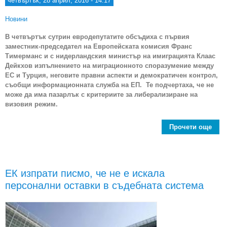
четвъртък, 28 април, 2016 - 14:17
Новини
В четвъртък сутрин евродепутатите обсъдиха с първия
заместник-председател на Европейската комисия Франс
Тимерманс и с нидерландския министър на имиграцията Клаас
Дейкхов изпълнението на миграционното споразумение между
ЕС и Турция, неговите правни аспекти и демократичен контрол,
съобщи информационната служба на ЕП. Те подчертаха, че не
може да има пазарлък с критериите за либерализиране на
визовия режим.
Прочети още
пр
Тур
евро
ЕК изпрати писмо, че не е искала
персонални оставки в съдебната система