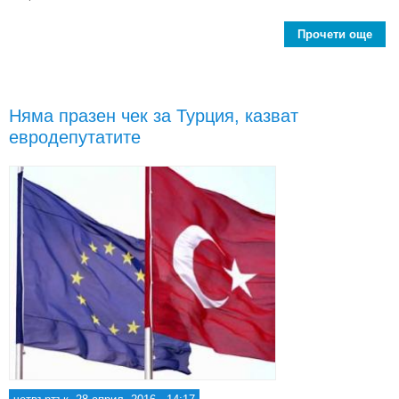
Прочети още
abo
от
пр
Няма празен чек за Турция, казват
при
евродепутатите
на