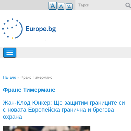
Премини към основното съдържание
Форма за търсене
Начало
» Франс Тимерманс
Вие сте тук
Франс Тимерманс
Жан-Клод Юнкер: Ще защитим границите си
с новата Европейска гранична и брегова
охрана