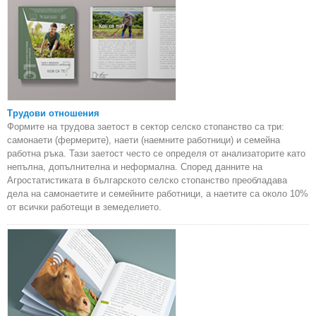
Трудови отношения
Формите на трудова заетост в сектор селско стопанство са три:
самонаети (фермерите), наети (наемните работници) и семейна
работна ръка. Тази заетост често се определя от анализаторите като
непълна, допълнителна и неформална. Според данните на
Агростатистиката в българското селско стопанство преобладава
дела на самонаетите и семейните работници, а наетите са около 10%
от всички работещи в земеделието.