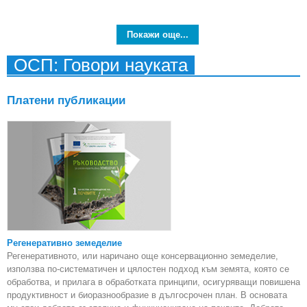
обще
Покажи още...
ОСП: Говори науката
Платени публикации
Регенеративно земеделие
Регенеративното, или наричано още консервационно земеделие,
използва по-систематичен и цялостен подход към земята, която се
обработва, и прилага в обработката принципи, осигуряващи повишена
продуктивност и биоразнообразие в дългосрочен план. В основата