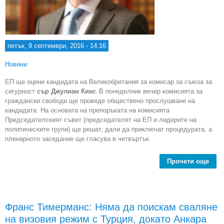
петък, 9 септември, 2016 - 14:16
Новини
ЕП ще оцени кандидата на Великобритания за комисар за съюза за
сигурност
сър Джулиан Кинг.
В понеделник вечер комисията за
граждански свободи ще проведе обществено прослушване на
кандидата. На основата на препоръката на комисията
Председателският съвет (председателят на ЕП и лидерите на
политическите групи) ще решат, дали да приключат процедурата, а
пленарното заседание ще гласува в четвъртък.
Прочети още
a
ще 
ка
за 
за с
Франс Тимерманс: Няма да поискам сваляне
сигу
на визовия режим с Турция, докато Анкара
пон