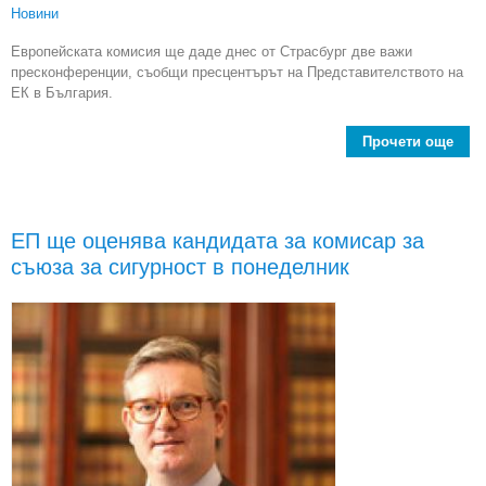
Новини
Европейската комисия ще даде днес от Страсбург две важи
пресконференции, съобщи пресцентърът на Представителството на
ЕК в България.
Прочети още
ab
пре
ЕП ще оценява кандидата за комисар за
съюза за сигурност в понеделник