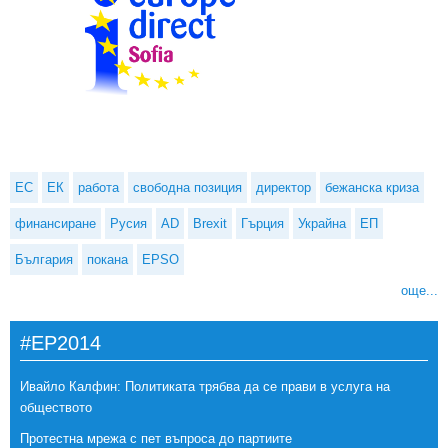
ЕС
ЕК
работа
свободна позиция
директор
бежанска криза
финансиране
Русия
AD
Brexit
Гърция
Украйна
ЕП
България
покана
EPSO
още...
#EP2014
Ивайло Калфин: Политиката трябва да се прави в услуга на
обществото
Протестна мрежа с пет въпроса до партиите