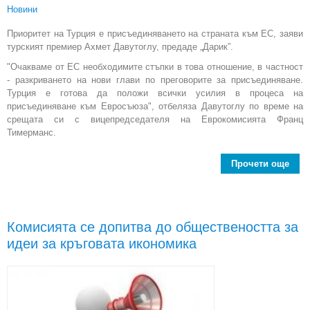
Новини
Приоритет на Турция е присъединяването на страната към ЕС, заяви
турският премиер Ахмет Давутоглу, предаде „Дарик”.
"Очакваме от ЕС необходимите стъпки в това отношение, в частност
- разкриването на нови глави по преговорите за присъединяване.
Турция е готова да положи всички усилия в процеса на
присъединяване към Евросъюза", отбеляза Давутоглу по време на
срещата си с вицепредседателя на Еврокомисията Франц
Тимерманс.
Прочети още
Вл
ЕС 
при
Комисията се допитва до обществеността за
прав
идеи за кръговата икономика