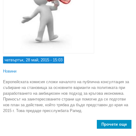
четвъртък, 28 май, 2015 - 15:03
Новини
Европейската комисия сложи началото на публична консултация за
събиране на становища за основните варианти на политиката при
разработването на амбициозен нов подход за кръгова икономика.
Приносът на заинтересованите страни ще помогне да се подготви
нов план за действие, който трябва да бъде представен до края на
2015 г. Това предаде пресслужбата Рапид.
Прочети още
К