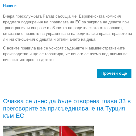
Новини
Вчера пресслужбата Рапид съобщи, че Европейската комисия
предлага подобрения на правилата на ЕС за закрила на децата при
трансгранични спорове в областта на родителската отговорност,
свързани с правото на упражняване на родителски права, правото на
лични отношения с децата и отвличането на деца.
С новите правила ще се ускорят съдебните и административните
производства и ще се гарантира, че винаги се взема под внимание
висшият интерес на детето.
Прочети още
пре
пра
доб
на
Очаква се днес да бъде отворена глава 33 в
тра
преговорите за присъединяване на Турция
пр
към ЕС
сем