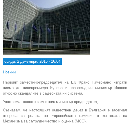
сряда, 2 декември, 2015 - 16:04
Новини
Първият заместник-председател на ЕК Франс Тимерманс изпрати
писмо до вицепремиера Кунева и правосъдния министър Иванов
относно скандалите в съдебната ни система.
Уважаема госпожо заместник-министър председател,
Съзнавам, че настоящият обществен дебат в България е засегнал
въпроса за ролята на Европейската комисия в контекста на
Механизма за сътрудничество и оценка (МСО).