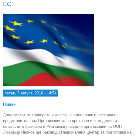
на
ЕС
пред
на 
петък, 5 август, 2016 - 14:54
Новини
Дипломатът от кариерата и досегашен посланик и постоянен
представител към Организацията по прехрана и земеделие и
останалите базирани в Рим международни организации на ООН
Любомир Иванов ще ръководи Националния център за подготовка на