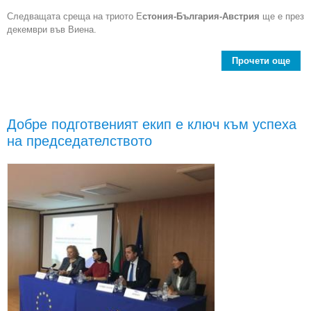
Следващата среща на триото Е
стония-България-Австрия
ще е през
декември във Виена.
Прочети още
р
Добре подготвеният екип е ключ към успеха
пред
на председателството
ще