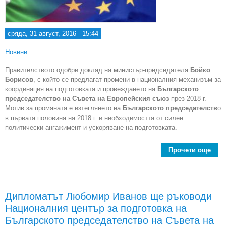
сряда, 31 август, 2016 - 15:44
Новини
Правителството одобри доклад на министър-председателя
Бойко
Борисов
, с който се предлагат промени в националния механизъм за
координация на подготовката и провеждането на
Българското
председателство на Съвета на Европейския съюз
през 2018 г.
Мотив за промяната е изтеглянето на
Българското председателств
о
в първата половина на 2018 г. и необходимостта от силен
политически ангажимент и ускоряване на подготовката.
Прочети още
ф
Дипломатът Любомир Иванов ще ръководи
ко
Националния център за подготовка на
по
п
Българското председателство на Съвета на