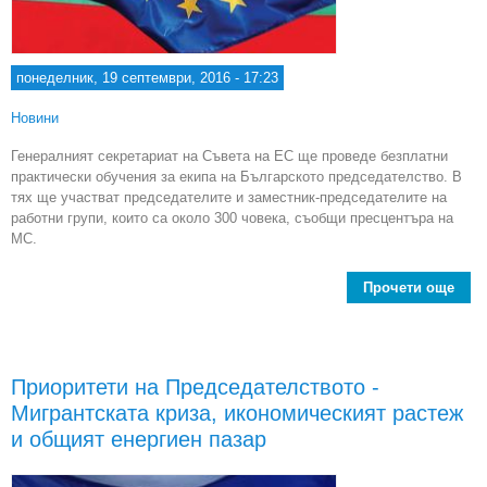
понеделник, 19 септември, 2016 - 17:23
Новини
Генералният секретариат на Съвета на ЕС ще проведе безплатни
практически обучения за екипа на Българското председателство. В
тях ще участват председателите и заместник-председателите на
работни групи, които са около 300 човека, съобщи пресцентъра на
МС.
Прочети още
се
Съв
о
Приоритети на Председателството -
Мигрантската криза, икономическият растеж
пред
и общият енергиен пазар