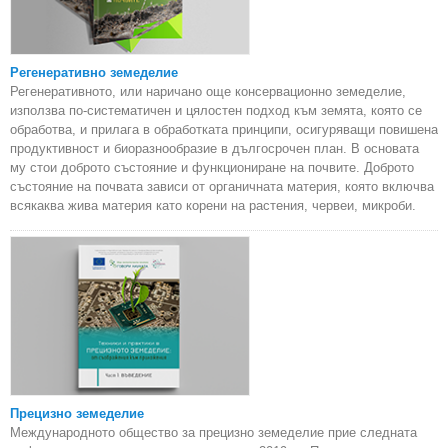
Регенеративно земеделие
Регенеративното, или наричано още консервационно земеделие,
използва по-систематичен и цялостен подход към земята, която се
обработва, и прилага в обработката принципи, осигуряващи повишена
продуктивност и биоразнообразие в дългосрочен план. В основата
му стои доброто състояние и функциониране на почвите. Доброто
състояние на почвата зависи от органичната материя, която включва
всякаква жива материя като корени на растения, червеи, микроби.
Прецизно земеделие
Международното общество за прецизно земеделие прие следната