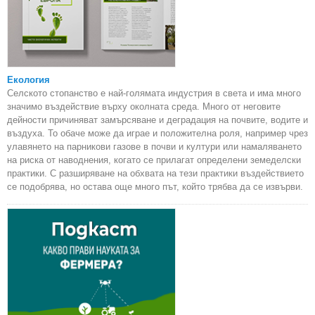
Екология
Селското стопанство е най-голямата индустрия в света и има много
значимо въздействие върху околната среда. Много от неговите
дейности причиняват замърсяване и деградация на почвите, водите и
въздуха. То обаче може да играе и положителна роля, например чрез
улавянето на парникови газове в почви и култури или намаляването
на риска от наводнения, когато се прилагат определени земеделски
практики. С разширяване на обхвата на тези практики въздействието
се подобрява, но остава още много път, който трябва да се извърви.