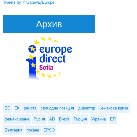
Tweets by @GatewayEurope
Архив
ЕС
ЕК
работа
свободна позиция
директор
бежанска криза
финансиране
Русия
AD
Brexit
Гърция
Украйна
ЕП
България
покана
EPSO