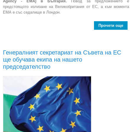
Agency - ЕМА) в България.
Повод за предложението е
предстоящото излизане на Великобритания от ЕС, а към момента
ЕМА е със седалище в Лондон.
Прочети още
Бъл
канд
пре
Генералният секретариат на Съвета на ЕС
ще обучава екипа на нашето
евро
а
председателство
ле
пред