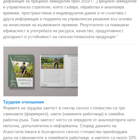
дефиниция за прецизно земеделие през 2019 г.: „Прецизно земеделие
е управленска стратегия, която събира, обработва и анализира
времеви, пространствени и индивидуални данни и ги съчетава с
друга информация в подкрепа на управленски решения въз основа
на изчисления на възможните промени. Резултатите са повишени
ефикасност в употребата на ресурси, качество, продуктивност,
доходност и устойчивост на селскостопанската продукция.“
Трудови отношения
Формите на трудова заетост в сектор селско стопанство са три:
самонаети (фермерите), наети (наемните работници) и семейна
работна ръка. Тази заетост често се определя от анализаторите като
непълна, допълнителна и неформална. Според данните на
Агростатистиката в българското селско стопанство преобладава
дела на самонаетите и семейните работници, а наетите са около 10%