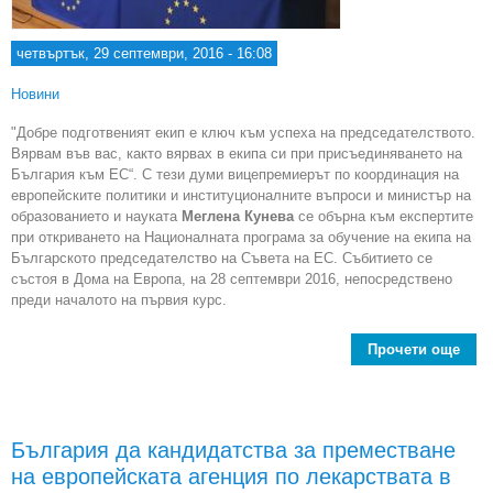
четвъртък, 29 септември, 2016 - 16:08
Новини
"Добре подготвеният екип е ключ към успеха на председателството.
Вярвам във вас, както вярвах в екипа си при присъединяването на
България към ЕС“. С тези думи вицепремиерът по координация на
европейските политики и институционалните въпроси и министър на
образованието и науката
Меглена Кунева
се обърна към експертите
при откриването на Националната програма за обучение на екипа на
Българското председателство на Съвета на ЕС. Събитието се
състоя в Дома на Европа, на 28 септември 2016, непосредствено
преди началото на първия курс.
Прочети още
под
е к
пред
България да кандидатства за преместване
на европейската агенция по лекарствата в