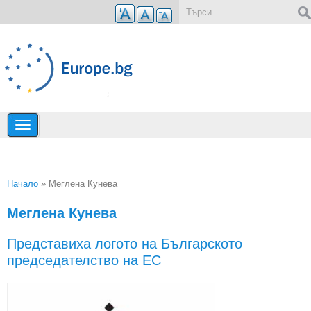
Премини към основното съдържание
Форма за търсене
Начало
» Меглена Кунева
Вие сте тук
Меглена Кунева
Представиха логото на Българското
председателство на ЕС