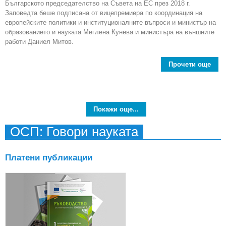
Българското председателство на Съвета на ЕС през 2018 г.
Заповедта беше подписана от вицепремиера по координация на
европейските политики и институционалните въпроси и министър на
образованието и науката Меглена Кунева и министъра на външните
работи Даниел Митов.
Прочети още
Покажи още...
ОСП: Говори науката
п
пред
Платени публикации
на 