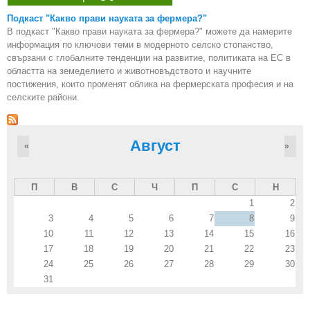
Подкаст "Какво прави науката за фермера?"
В подкаст "Какво прави науката за фермера?" можете да намерите
информация по ключови теми в модерното селско стопанство,
свързани с глобалните тенденции на развитие, политиката на ЕС в
областта на земеделието и животновъдството и научните
постижения, които променят облика на фермерската професия и на
селските райони.
Август
«
»
П
В
С
Ч
П
С
Н
1
2
3
4
5
6
7
8
9
10
11
12
13
14
15
16
17
18
19
20
21
22
23
24
25
26
27
28
29
30
31