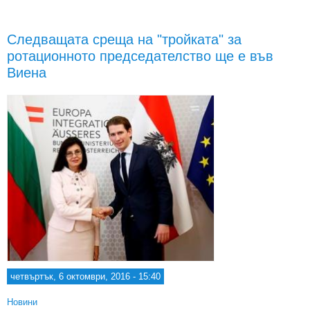
пред
Следващата среща на "тройката" за
ротационното председателство ще е във
Виена
четвъртък, 6 октомври, 2016 - 15:40
Новини