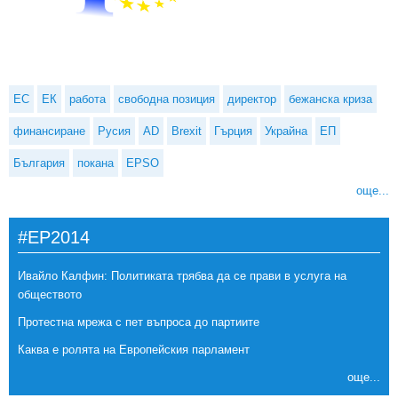
ЕС
ЕК
работа
свободна позиция
директор
бежанска криза
финансиране
Русия
AD
Brexit
Гърция
Украйна
ЕП
България
покана
EPSO
още...
#EP2014
Ивайло Калфин: Политиката трябва да се прави в услуга на
обществото
Протестна мрежа с пет въпроса до партиите
Каква е ролята на Европейския парламент
още...