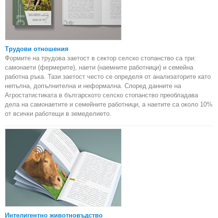
Трудови отношения
Формите на трудова заетост в сектор селско стопанство са три:
самонаети (фермерите), наети (наемните работници) и семейна
работна ръка. Тази заетост често се определя от анализаторите като
непълна, допълнителна и неформална. Според данните на
Агростатистиката в българското селско стопанство преобладава
дела на самонаетите и семейните работници, а наетите са около 10%
от всички работещи в земеделието.
Интелигентно животновъдство