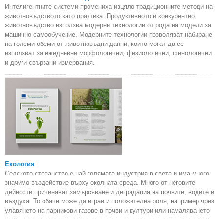
Интелигентните системи промениха изцяло традиционните методи на
животновъдството като практика. Продуктивното и конкурентно
животновъдство използва модерни технологии от рода на модели за
машинно самообучение. Модерните технологии позволяват набиране
на големи обеми от животновъдни данни, които могат да се
използват за ежедневни морфологични, физиологични, фенологични
и други свързани измервания.
Екология
Селското стопанство е най-голямата индустрия в света и има много
значимо въздействие върху околната среда. Много от неговите
дейности причиняват замърсяване и деградация на почвите, водите и
въздуха. То обаче може да играе и положителна роля, например чрез
улавянето на парникови газове в почви и култури или намаляването