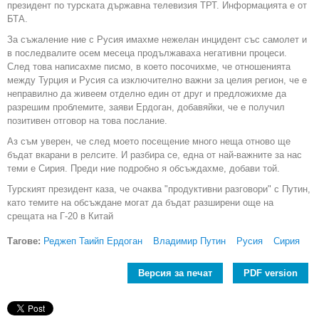
президент по турската държавна телевизия ТРТ. Информацията е от
БТА.
За съжаление ние с Русия имахме нежелан инцидент със самолет и
в последвалите осем месеца продължаваха негативни процеси.
След това написахме писмо, в което посочихме, че отношенията
между Турция и Русия са изключително важни за целия регион, че е
неправилно да живеем отделно един от друг и предложихме да
разрешим проблемите, заяви Ердоган, добавяйки, че е получил
позитивен отговор на това послание.
Аз съм уверен, че след моето посещение много неща отново ще
бъдат вкарани в релсите. И разбира се, една от най-важните за нас
теми е Сирия. Преди ние подробно я обсъждахме, добави той.
Турският президент каза, че очаква "продуктивни разговори" с Путин,
като темите на обсъждане могат да бъдат разширени още на
срещата на Г-20 в Китай
Тагове:
Реджеп Таийп Ердоган
Владимир Путин
Русия
Сирия
Версия за печат
PDF version