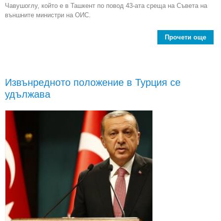
Чавушоглу, който е в Ташкент по повод 43-ата среща на Съвета на
външните министри на ОИС.
Прочети още
Ор
сътр
обя
Извънредното положение в Турция се
т
удължава