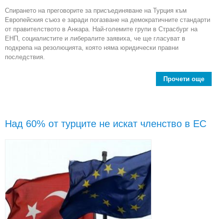
Спирането на преговорите за присъединяване на Турция към
Европейския съюз е заради погазване на демократичните стандарти
от правителството в Анкара. Най-големите групи в Страсбург на
ЕНП, социалистите и либералите заявиха, че ще гласуват в
подкрепа на резолюцията, която няма юридически правни
последствия.
Прочети още
a
р
зам
пр
при
Над 60% от турците не искат членство в ЕС
на