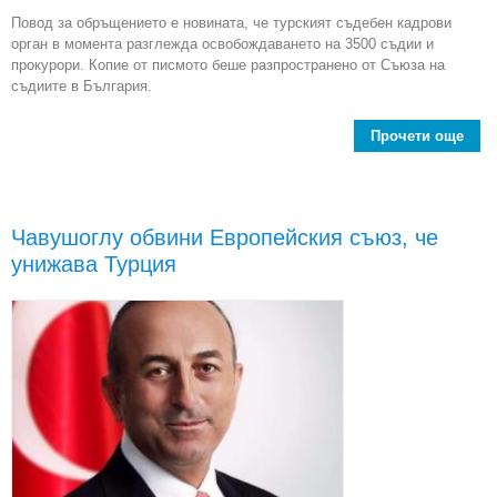
Повод за обръщението е новината, че турският съдебен кадрови
орган в момента разглежда освобождаването на 3500 съдии и
прокурори. Копие от писмото беше разпространено от Съюза на
съдиите в България.
Прочети още
ab
меж
орг
п
Чавушоглу обвини Европейския съюз, че
Вис
унижава Турция
на
про