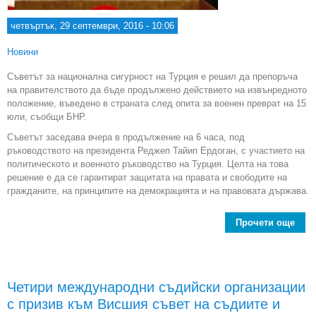
четвъртък, 29 септември, 2016 - 10:06
Новини
Съветът за национална сигурност на Турция е решил да препоръча
на правителството да бъде продължено действието на извънредното
положение, въведено в страната след опита за военен преврат на 15
юли, съобщи БНР.
Съветът заседава вчера в продължение на 6 часа, под
ръководството на президента Реджеп Тайип Ердоган, с участието на
политическото и военното ръководство на Турция. Целта на това
решение е да се гарантират защитата на правата и свободите на
гражданите, на принципите на демокрацията и на правовата държава.
Прочети още
Изв
по
Четири международни съдийски организации
с призив към Висшия съвет на съдиите и