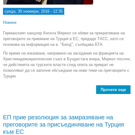
сряда, 30 ноември, 2016 - 12:35
Новини
Германският канцлер Ангела Меркел се обяви за прекратяване на
преговорите за приемане на Турция в ЕС, предаде ТАСС, като се
позовава на информация на в. "Билд", съобщава БТА.
По време на изказване, направено на заседание на фракцията на
Християндемократическия съюз в Бундестага вчера, Меркел посочи,
че действията на турските власти след опита за преврат не
позволяват да се започне обсъждане на нови теми на преговорите с
Турция.
Прочети още
abo
се
прек
пр
ЕП прие резолюция за замразяване на
за
преговорите за присъединяване на Турция
на
към ЕС