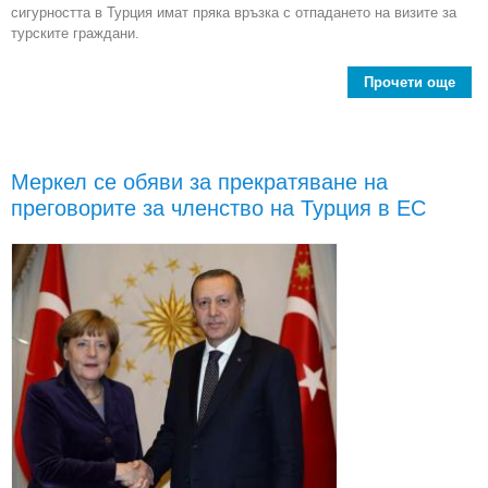
сигурността в Турция имат пряка връзка с отпадането на визите за
турските граждани.
Прочети още
Ми
енер
тер
Меркел се обяви за прекратяване на
в
преговорите за членство на Турция в ЕС
вът
обс
в
щ
те
въ