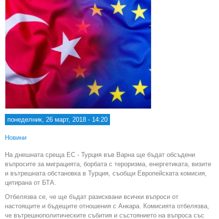
понеделник, 26 март, 2018 - 14:20
Новини
На днешната среща ЕС - Турция във Варна ще бъдат обсъдени
въпросите за миграцията, борбата с тероризма, енергетиката, визите
и вътрешната обстановка в Турция, съобщи Европейската комисия,
цитирана от БТА.
Отбелязва се, че ще бъдат разисквани всички въпроси от
настоящите и бъдещите отношения с Анкара. Комисията отбелязва,
че вътрешнополитическите събития и състоянието на въпроса със