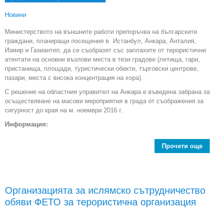
Новини
Министерството на външните работи препоръчва на българските
граждани, планиращи посещения в Истанбул, Анкара, Анталия,
Измир и Газиантеп, да се съобразят със заплахите от терористични
атентати на основни възлови места в тези градове (летища, гари,
пристанища, площади, туристически обекти, търговски центрове,
пазари, места с висока концентрация на хора).
С решение на областния управител на Анкара е въведена забрана за
осъществяване на масови мероприятия в града от съображения за
сигурност до края на м. ноември 2016 г.
Информация:
Прочети още
Пре
път
бъ
Организацията за ислямско сътрудничество
гра
обяви ФЕТО за терористична организация