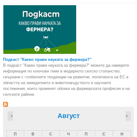
Подкаст "Какво прави науката за фермера?"
В подкаст "Какво прави науката за фермера?" можете да намерите
информация по ключови теми в модерното селско стопанство,
свързани с глобалните тенденции на развитие, политиката на ЕС в
областта на земеделието и животновъдството и научните
постижения, които променят облика на фермерската професия и на
селските райони.
Август
«
»
П
В
С
Ч
П
С
Н