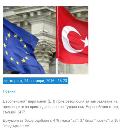
четвъртък, 24 ноември, 2016 - 15:20
Новини
Европейският парламент (ЕП) прие резолюция за замразяване на
преговорите за присъединяване на Турция към Европейския съюз,
съобщи БНР.
Документът беше одобрен с 479 гласа "за", 37 бяха "против", а 107
"въздържал се".