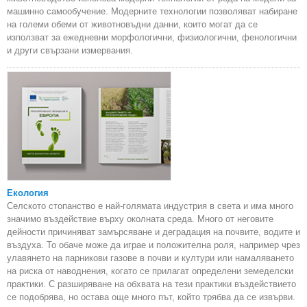
машинно самообучение. Модерните технологии позволяват набиране
на големи обеми от животновъдни данни, които могат да се
използват за ежедневни морфологични, физиологични, фенологични
и други свързани измервания.
Екология
Селското стопанство е най-голямата индустрия в света и има много
значимо въздействие върху околната среда. Много от неговите
дейности причиняват замърсяване и деградация на почвите, водите и
въздуха. То обаче може да играе и положителна роля, например чрез
улавянето на парникови газове в почви и култури или намаляването
на риска от наводнения, когато се прилагат определени земеделски
практики. С разширяване на обхвата на тези практики въздействието
се подобрява, но остава още много път, който трябва да се извърви.