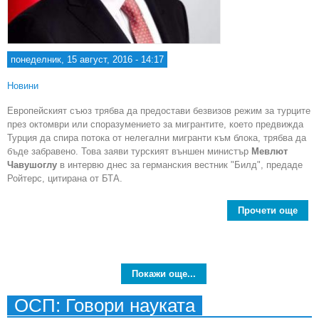
понеделник, 15 август, 2016 - 14:17
Новини
Европейският съюз трябва да предостави безвизов режим за турците
през октомври или споразумението за мигрантите, което предвижда
Турция да спира потока от нелегални мигранти към блока, трябва да
бъде забравено. Това заяви турският външен министър
Мевлют
Чавушоглу
в интервю днес за германския вестник "Билд", предаде
Ройтерс, цитирана от БТА.
Прочети още
Ч
Евр
Покажи още...
ОСП: Говори науката