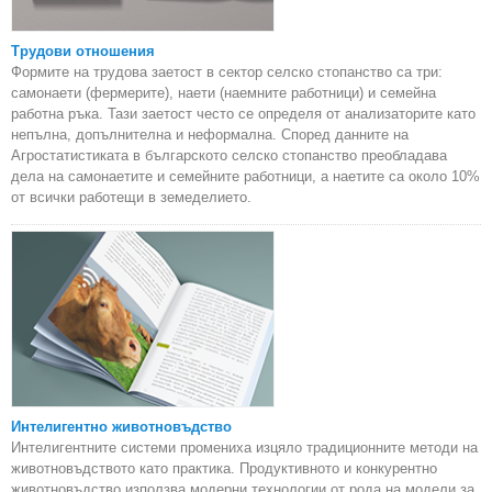
Трудови отношения
Формите на трудова заетост в сектор селско стопанство са три:
самонаети (фермерите), наети (наемните работници) и семейна
работна ръка. Тази заетост често се определя от анализаторите като
непълна, допълнителна и неформална. Според данните на
Агростатистиката в българското селско стопанство преобладава
дела на самонаетите и семейните работници, а наетите са около 10%
от всички работещи в земеделието.
Интелигентно животновъдство
Интелигентните системи промениха изцяло традиционните методи на
животновъдството като практика. Продуктивното и конкурентно
животновъдство използва модерни технологии от рода на модели за