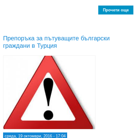
Прочети още
Т
осн
да 
Препоръка за пътуващите български
граждани в Турция
Фет
Г
зам
оп
п
сряда, 19 октомври, 2016 - 17:04