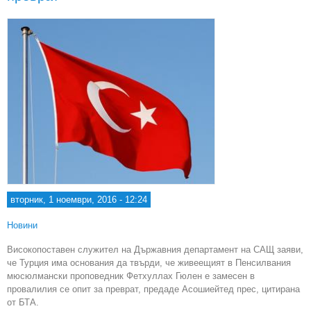
вторник, 1 ноември, 2016 - 12:24
Новини
Високопоставен служител на Държавния департамент на САЩ заяви,
че Турция има основания да твърди, че живеещият в Пенсилвания
мюсюлмански проповедник Фетхуллах Гюлен е замесен в
провалилия се опит за преврат, предаде Асошиейтед прес, цитирана
от БТА.