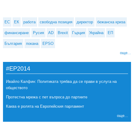
ЕС
ЕК
работа
свободна позиция
директор
бежанска криза
финансиране
Русия
AD
Brexit
Гърция
Украйна
ЕП
България
покана
EPSO
още...
#EP2014
Ивайло Калфин: Политиката трябва да се прави в услуга на
обществото
Протестна мрежа с пет въпроса до партиите
Каква е ролята на Европейския парламент
още...