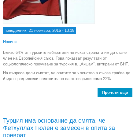
понеделник, 21 ноември, 2016 - 13:19
Новини
Близо 64% от турските избиратели не искат страната им да стане
член на Европейския съюз. Това показват резултати от
социологическо проучване за турския в. „Акшам“, цитирани от БНТ.
На въпроса дали смятат, че опитите за членство в съюза трябва да
бъдат продължени положително са отговорили само 22%.
Прочети още
Над
ту
не 
Турция има основание да смята, че
член
Фетхуллах Гюлен е замесен в опита за
преврат