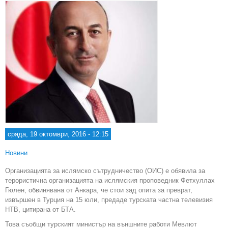
сряда, 19 октомври, 2016 - 12:15
Новини
Организацията за ислямско сътрудничество (ОИС) е обявила за
терористична организацията на ислямския проповедник Фетхуллах
Гюлен, обвинявана от Анкара, че стои зад опита за преврат,
извършен в Турция на 15 юли, предаде турската частна телевизия
НТВ, цитирана от БТА.
Това съобщи турският министър на външните работи Мевлют