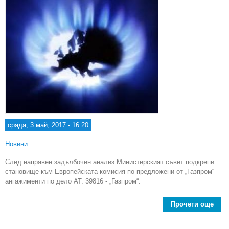
сряда, 3 май, 2017 - 16:20
Новини
След направен задълбочен анализ Министерският съвет подкрепи
становище към Европейската комисия по предложени от „Газпром“
ангажименти по дело АТ. 39816 - „Газпром“.
Прочети още
М
съ