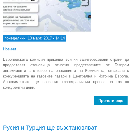
понеделник, 13 март, 2017 - 14:14
Новини
Европейската комисия приканва всички заинтересовани страни да
предоставят становища относно представените от Газпром
ангажименти в отговор на опасенията на Комисията, свързани с
конкуренцията на газовите пазари в Централна и Източна Европа.
Ангажиментите ще позволят трансграничния пренос на газ на
конкурентни цени.
Прочети още
abo
Русия и Турция ще възстановяват