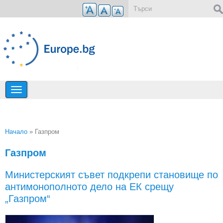
Премини към основното съдържание
Форма за търсене
Начало
» Газпром
Вие сте тук
Газпром
Министерският съвет подкрепи становище по
антимонополното дело на ЕК срещу
„Газпром“