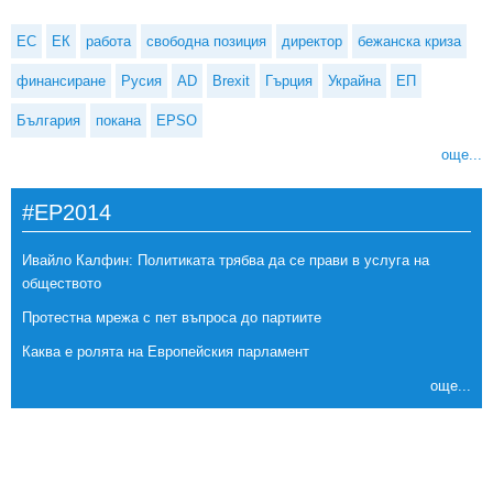
ЕС
ЕК
работа
свободна позиция
директор
бежанска криза
финансиране
Русия
AD
Brexit
Гърция
Украйна
ЕП
България
покана
EPSO
още...
#EP2014
Ивайло Калфин: Политиката трябва да се прави в услуга на
обществото
Протестна мрежа с пет въпроса до партиите
Каква е ролята на Европейския парламент
още...