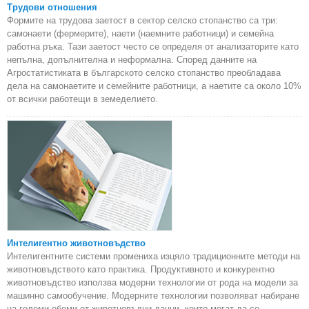
Трудови отношения
Формите на трудова заетост в сектор селско стопанство са три:
самонаети (фермерите), наети (наемните работници) и семейна
работна ръка. Тази заетост често се определя от анализаторите като
непълна, допълнителна и неформална. Според данните на
Агростатистиката в българското селско стопанство преобладава
дела на самонаетите и семейните работници, а наетите са около 10%
от всички работещи в земеделието.
Интелигентно животновъдство
Интелигентните системи промениха изцяло традиционните методи на
животновъдството като практика. Продуктивното и конкурентно
животновъдство използва модерни технологии от рода на модели за
машинно самообучение. Модерните технологии позволяват набиране
на големи обеми от животновъдни данни, които могат да се