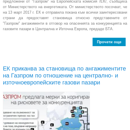
предложени от "Газпром" на Европейската комисия /ЕК/, съобщиха
от Министерството на енергетиката. От министерството посочват, че
на 13 март 2017 г. ЕК е отправила покана към всички заинтересовани
страни да предоставят становища относно представените от
"Газпром" ангажименти в отговор на опасенията за конкуренцията на
газовите пазари в Централна и Източна Европа, предаде БТА.
Прочети още
Бъ
пред
ста
ЕК приканва за становища по ангажиментите
на Газпром по отношение на централно- и
о
"Г
източноевропейските газови пазари
в 
с