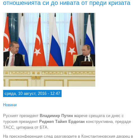
отношенията си до нивата от преди кризата
изто
сряда, 10 август, 2016 - 12:47
Новини
Руският президент
Владимир Путин н
арече срещата си днес с
турския президент
Реджеп Тайип Ердоган
конструктивна, предаде
ТАСС, цитирана от БТА.
На пресконференция след разговорите в Константиновския дворец в