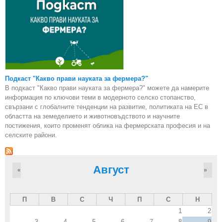
Подкаст "Какво прави науката за фермера?"
В подкаст "Какво прави науката за фермера?" можете да намерите
информация по ключови теми в модерното селско стопанство,
свързани с глобалните тенденции на развитие, политиката на ЕС в
областта на земеделието и животновъдството и научните
постижения, които променят облика на фермерската професия и на
селските райони.
Август
«
»
П
В
С
Ч
П
С
Н
1
2
3
4
5
6
7
8
9