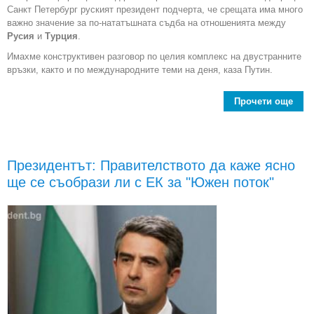
Санкт Петербург руският президент подчерта, че срещата има много
важно значение за по-нататъшната съдба на отношенията между
Русия
и
Турция
.
Имахме конструктивен разговор по целия комплекс на двустранните
връзки, както и по международните теми на деня, каза Путин.
Прочети още
abo
възс
от
си
Президентът: Правителството да каже ясно
ще се съобрази ли с ЕК за "Южен поток"