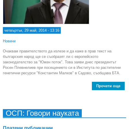
четвъртък, 29 май, 2014 - 13:16
Новини
Очаквам правителството да излезе и да каже в прав текст на
българския народ ще се съобразят ли с европейското
законодателство за "Южен поток". Това заяви днес президентът
Росен Плевнелиев при посещението си в Института по растителни
генетични ресурси "Константин Малков" в Садово, съобщава БТА.
Прочети още
П
Прав
д
ще 
ОСП: Говори науката
"Ю
Платени публикации