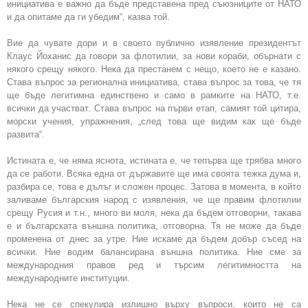
инициатива е важно да бъде представена пред съюзниците от НАТО
и да опитаме да ги убедим“, казва той.
Вие да чувате дори и в своето публично изявление президентът
Клаус Йоханис да говори за флотилии, за нови кораби, обърнати с
някого срещу някого. Нека да престанем с нещо, което не е казано.
Става въпрос за регионална инициатива, става въпрос за това, че тя
ще бъде легитимна единствено и само в рамките на НАТО, т.е.
всички да участват. Става въпрос на първи етап, самият той цитира,
морски учения, упражнения, „след това ще видим как ще бъде
развита“.
Истината е, че няма яснота, истината е, че тепърва ще трябва много
да се работи. Всяка една от държавите ще има своята тежка дума и,
разбира се, това е дълъг и сложен процес. Затова в момента, в който
заливаме българския народ с изявления, че ще правим флотилии
срещу Русия и т.н., много ви моля, нека да бъдем отговорни, такава
е и българската външна политика, отговорна. Тя не може да бъде
променена от днес за утре. Ние искаме да бъдем добър съсед на
всички. Ние водим балансирана външна политика. Ние сме за
международния правов ред и търсим легитимността на
международните институции.
Нека не се спекулира излишно върху въпроси, които не са