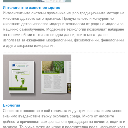
Интелигентно животновъдство
Интелигентните системи промениха изцяло традиционните методи на
животновъдството като практика. Продуктивното и конкурентно
животновъдство използва модерни технологии от рода на модели за
машинно самообучение. Модерните технологии позволяват набиране
на големи обеми от животновъдни данни, които могат да се
използват за ежедневни морфологични, физиологични, фенологични
и други свързани измервания.
Екология
Селското стопанство е най-голямата индустрия в света и има много
значимо въздействие върху околната среда. Много от неговите
дейности причиняват замърсяване и деградация на почвите, водите и
въздуха. То обаче може да играе и положителна роля, например чрез