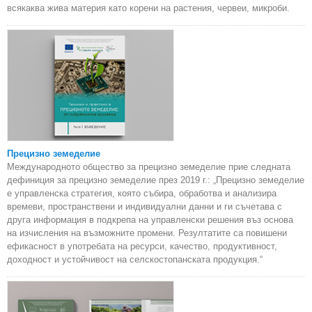
всякаква жива материя като корени на растения, червеи, микроби.
Прецизно земеделие
Международното общество за прецизно земеделие прие следната
дефиниция за прецизно земеделие през 2019 г.: „Прецизно земеделие
е управленска стратегия, която събира, обработва и анализира
времеви, пространствени и индивидуални данни и ги съчетава с
друга информация в подкрепа на управленски решения въз основа
на изчисления на възможните промени. Резултатите са повишени
ефикасност в употребата на ресурси, качество, продуктивност,
доходност и устойчивост на селскостопанската продукция.“