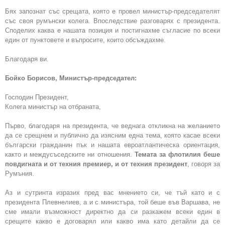
Бях запознат със срещата, която е провел министър-председателят
със своя румънски колега. Впоследствие разговарях с президента.
Споделих каква е нашата позиция и постигнахме съгласие по всеки
един от пунктовете и въпросите, които обсъждахме.
Благодаря ви.
Бойко Борисов, Министър-председател:
Господин Президент,
Колега министър на отбраната,
Първо, благодаря на президента, че веднага откликна на желанието
да се срещнем и публично да изясним една тема, която касае всеки
български гражданин пък и нашата евроатлантическа ориентация,
както и междусъседските ни отношения.
Темата за флотилия беше
повдигната и от техния премиер, и от техния президент
, говоря за
Румъния.
Аз и сутринта изразих пред вас мнението си, че тъй като и с
президента Плевнелиев, а и с министъра, той беше във Варшава, не
сме имали възможност директно да си разкажем всеки един в
срещите какво е договарял или какво има като детайли да се