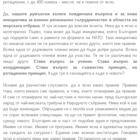
ротационни, с до 400 човека – мисля, че е повече от ясно.
Да,
нашите румънски колеги повдигнаха въпроса и за нова
инициатива за военно регионално сътрудничество в областта на
морската отбрана.
И тук искаме да внесем яснота. Нека да е ясно и
категорично. Първо, това може да бъде инициатива, която България
ще подкрепи само в рамките на формата на НАТО. Тази инициатива
по никакъв начин не се различава от всичко друго, което ние правим.
Всяка една от държавите членки може да бъде добре дошла. Всяка
една от държавите членки може да участва. Тя не се различава по
нищо друго.
Става въпрос за учение. Става въпрос за
координация. Става въпрос за съвместен принцип, на
ротационен принцип.
Къде тук е сензацията и къде е новото?
Искаме да разчистим слуховете, да е ясно какво правим. Правим
това, което винаги сме правили, и това, което планираме да правим.
И сме го планирали по най-честния и почтен начин пред българския
народ от най-високата трибуна в Народното събрание. Няма кой и как
да бъде изненадан. Обръщаме се с молба към уважаемите медии да
се спрат всякакви спекулации, че ще се правят флотилии, насочени
срещу някого. България не е част от подобни идеи и предложения.
Имаме си план. Имаме си програма. Имаме ясна и адекватна оценка
на средата за сигурност. Единни сме всички институции. Говорим
ясно и открито пред вас какво правим. Останалото не го правим.