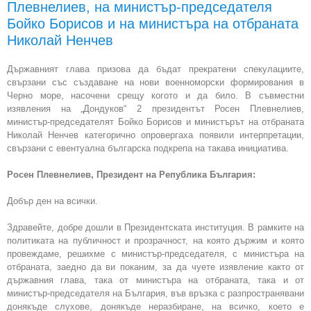
Плевнелиев, на министър-председателя
Бойко Борисов и на министъра на отбраната
Николай Ненчев
Държавният глава призова да бъдат прекратени спекулациите,
свързани със създаване на нови военноморски формирования в
Черно море, насочени срещу когото и да било. В съвместни
изявления на „Дондуков“ 2 президентът Росен Плевнелиев,
министър-председателят Бойко Борисов и министърът на отбраната
Николай Ненчев категорично опровергаха появили интерпретации,
свързани с евентуална българска подкрепа на такава инициатива.
Росен Плевнелиев, Президент на Република България:
Добър ден на всички.
Здравейте, добре дошли в Президентската институция. В рамките на
политиката на публичност и прозрачност, на която държим и която
провеждаме, решихме с министър-председателя, с министъра на
отбраната, заедно да ви поканим, за да чуете изявление както от
държавния глава, така от министъра на отбраната, така и от
министър-председателя на България, във връзка с разпространявани
донякъде слухове, донякъде неразбиране, на всичко, което е