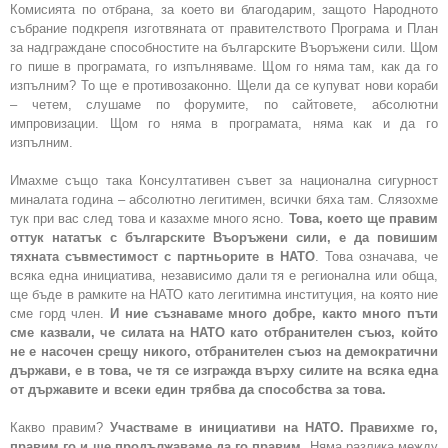
Комисията по отбрана, за което ви благодарим, защото Народното
събрание подкрепя изготвяната от правителството Програма и План
за надграждане способностите на българските Въоръжени сили. Щом
го пише в програмата, го изпълняваме. Щом го няма там, как да го
изпълним? То ще е противозаконно. Щели да се купуват нови кораби
– четем, слушаме по форумите, по сайтовете, абсолютни
импровизации. Щом го няма в програмата, няма как и да го
изпълним.
Имахме също така Консултативен съвет за национална сигурност
миналата година – абсолютно легитимен, всички бяха там. Слязохме
тук при вас след това и казахме много ясно.
Това, което ще правим
оттук нататък с българските Въоръжени сили, е да повишим
тяхната съвместимост с партньорите в НАТО
. Това означава, че
всяка една инициатива, независимо дали тя е регионална или обща,
ще бъде в рамките на НАТО като легитимна институция, на която ние
сме горд член.
И ние съзнаваме много добре, както много пъти
сме казвали, че силата на НАТО като отбранителен съюз, който
не е насочен срещу никого, отбранителен съюз на демократични
държави, е в това, че тя се изгражда върху силите на всяка една
от държавите и всеки един трябва да способства за това.
Какво правим?
Участваме в инициативи на НАТО. Правихме го,
правим го и ще продължаваме да го правим.
Няма разлика между