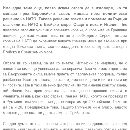
Има една тема още, която искам отсега да я изговоря, но тя
минава през Европейски съвет, минава през политическо
решение на НАТО. Такова решение взехме и помагаме на Гърция
със сили на НАТО в Егейско море. Същото иска и Италия.
Ние
полагаме огромни усилия с военните кораби, с корабите на Гранична
полиция, до този момент това не ни е необходимо. Сиреч, тема за
кораби на НАТО да охраняват нашата граница може да възникне при
мощна бежанска вълна, ако се зададе по море, след като затворят
Егейско и Средиземно море.
Отсега ви го казвам, за да го знаете. Истински се надявам, че с
нашите си сили ще успяваме да се справим. Така че имаме програма
за Въоръжените сили, имаме приета от парламента програма, пълно
разбиране. Всяка държава, повтарям, има свои цели и си ги гони и си
ги постига. Ние в тази именно флотилия, по този начин конструирана,
не! Иначе България участва на ротационен принцип винаги в
ученията. И няма как като страна член на НАТО, когато се провеждат
в Румъния тези учения, ние да не изпратим до 400 войници. Те може
да са и 20. Предприехме това, защото Румъния ни е близо, защото
можеше да се наложи да отиваме на Прибалтика.
С една дума, ако са правени интерпретации, надявам се, че след
нашите изявления на тримата и всеки един детайлно обясни какво