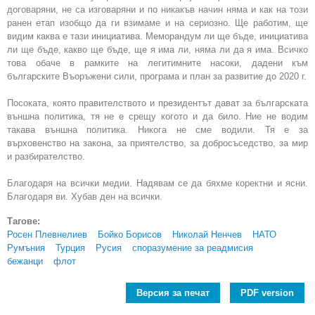
договаряни, не са изговаряни и по никакъв начин няма и как на този
ранен етап изобщо да ги взимаме и на сериозно. Ще работим, ще
видим каква е тази инициатива. Меморандум ли ще бъде, инициатива
ли ще бъде, какво ще бъде, ще я има ли, няма ли да я има. Всичко
това обаче в рамките на легитимните насоки, дадени към
българските Въоръжени сили, програма и план за развитие до 2020 г.
Посоката, която правителството и президентът дават за българската
външна политика, тя не е срещу когото и да било. Ние не водим
такава външна политика. Никога не сме водили. Тя е за
върховенство на закона, за приятелство, за добросъседство, за мир
и разбирателство.
Благодаря на всички медии. Надявам се да бяхме коректни и ясни.
Благодаря ви. Хубав ден на всички.
Тагове:
Росен Плевнелиев
Бойко Борисов
Николай Ненчев
НАТО
Румъния
Турция
Русия
споразумение за реадмисия
бежанци
флот
Версия за печат
PDF version