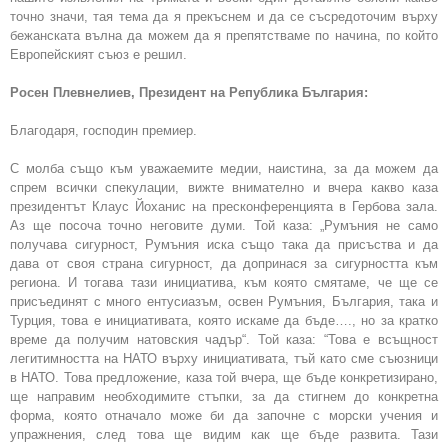
точно значи, тая тема да я прекъснем и да се съсредоточим върху
бежанската вълна да можем да я препятстваме по начина, по който
Европейският съюз е решил.
Росен Плевнелиев, Президент на Република България:
Благодаря, господин премиер.
С молба също към уважаемите медии, наистина, за да можем да
спрем всички спекулации, вижте внимателно и вчера какво каза
президентът Клаус Йоханис на пресконференцията в Гербова зала.
Аз ще посоча точно неговите думи. Той каза: „Румъния не само
получава сигурност, Румъния иска също така да присъства и да
дава от своя страна сигурност, да допринася за сигурността към
региона. И тогава тази инициатива, към която смятаме, че ще се
присъединят с много ентусиазъм, освен Румъния, България, така и
Турция, това е инициативата, която искаме да бъде…., но за кратко
време да получим натовския чадър“. Той каза: “Това е всъщност
легитимността на НАТО върху инициативата, тъй като сме съюзници
в НАТО. Това предложение, каза той вчера, ще бъде конкретизирано,
ще направим необходимите стъпки, за да стигнем до конкретна
форма, която отначало може би да започне с морски учения и
упражнения, след това ще видим как ще бъде развита. Тази