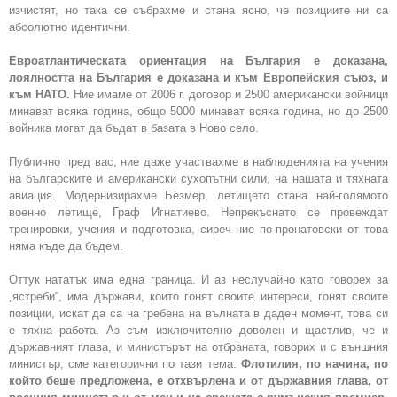
изчистят, но така се събрахме и стана ясно, че позициите ни са
абсолютно идентични.
Евроатлантическата ориентация на България е доказана,
лоялността на България е доказана и към Европейския съюз, и
към НАТО.
Ние имаме от 2006 г. договор и 2500 американски войници
минават всяка година, общо 5000 минават всяка година, но до 2500
войника могат да бъдат в базата в Ново село.
Публично пред вас, ние даже участвахме в наблюденията на учения
на българските и американски сухопътни сили, на нашата и тяхната
авиация. Модернизирахме Безмер, летището стана най-голямото
военно летище, Граф Игнатиево. Непрекъснато се провеждат
тренировки, учения и подготовка, сиреч ние по-пронатовски от това
няма къде да бъдем.
Оттук нататък има една граница. И аз неслучайно като говорех за
„ястреби“, има държави, които гонят своите интереси, гонят своите
позиции, искат да са на гребена на вълната в даден момент, това си
е тяхна работа. Аз съм изключително доволен и щастлив, че и
държавният глава, и министърът на отбраната, говорих и с външния
министър, сме категорични по тази тема.
Флотилия, по начина, по
който беше предложена, е отхвърлена и от държавния глава, от