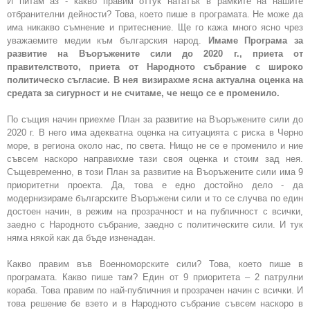
И питам аз - какво правим оттук нататък в рамките на нашите
отбранителни дейности? Това, което пише в програмата. Не може да
има никакво съмнение и притеснение. Ще го кажа много ясно чрез
уважаемите медии към българския народ.
Имаме Програма за
развитие на Въоръжените сили до 2020 г., приета от
правителството, приета от Народното събрание с широко
политическо съгласие. В нея визирахме ясна актуална оценка на
средата за сигурност и не считаме, че нещо се е променило.
По същия начин приехме План за развитие на Въоръжените сили до
2020 г. В него има адекватна оценка на ситуацията с риска в Черно
море, в региона около нас, по света. Нищо не се е променило и ние
съвсем наскоро направихме тази своя оценка и стоим зад нея.
Същевременно, в този План за развитие на Въоръжените сили има 9
приоритетни проекта. Да, това е едно достойно дело - да
модернизираме българските Въоръжени сили и то се случва по един
достоен начин, в режим на прозрачност и на публичност с всички,
заедно с Народното събрание, заедно с политическите сили. И тук
няма някой как да бъде изненадан.
Какво правим във Военноморските сили? Това, което пише в
програмата. Какво пише там? Един от 9 приоритета – 2 патрулни
кораба. Това правим по най-публичния и прозрачен начин с всички. И
това решение бе взето и в Народното събрание съвсем наскоро в