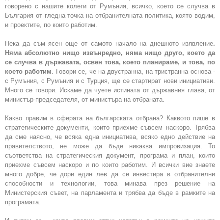
говорено с нашите колеги от Румъния, всичко, което се случва в
България от гледна точка на отбранителната политика, която водим,
и проектите, по които работим.
Нека да съм ясен още от самото начало на днешното изявление
.
Няма абсолютно нищо извънредно, няма нищо друго, което да
се случва в държавата, освен това, което планираме, и това, по
което работим
. Говори се, че на двустранна, на тристранна основа -
с Румъния, с Румъния и с Турция, ще се стартират нови инициативи.
Много се говори. Искаме да чуете истината от държавния глава, от
министър-председателя, от министъра на отбраната.
Какво правим в сферата на българската отбрана? Каквото пише в
стратегическите документи, които приехме съвсем наскоро. Трябва
да сме наясно, че всяка една инициатива, всяко едно действие на
правителството, не може да бъде никаква импровизация. То
съответства на стратегическия документ, програма и план, които
приехме съвсем наскоро и по които работим. И всички вие знаете
много добре, че дори един лев да се инвестира в отбранителни
способности и технологии, това минава през решение на
Министерския съвет, на парламента и трябва да бъде в рамките на
програмата.