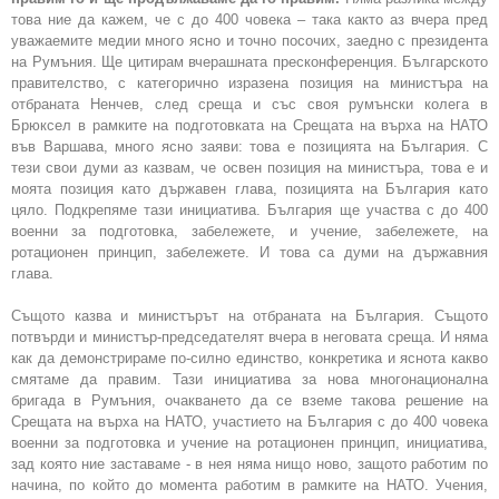
това ние да кажем, че с до 400 човека – така както аз вчера пред
уважаемите медии много ясно и точно посочих, заедно с президента
на Румъния. Ще цитирам вчерашната пресконференция. Българското
правителство, с категорично изразена позиция на министъра на
отбраната Ненчев, след среща и със своя румънски колега в
Брюксел в рамките на подготовката на Срещата на върха на НАТО
във Варшава, много ясно заяви: това е позицията на България. С
тези свои думи аз казвам, че освен позиция на министъра, това е и
моята позиция като държавен глава, позицията на България като
цяло. Подкрепяме тази инициатива. България ще участва с до 400
военни за подготовка, забележете, и учение, забележете, на
ротационен принцип, забележете. И това са думи на държавния
глава.
Същото казва и министърът на отбраната на България. Същото
потвърди и министър-председателят вчера в неговата среща. И няма
как да демонстрираме по-силно единство, конкретика и яснота какво
смятаме да правим. Тази инициатива за нова многонационална
бригада в Румъния, очакването да се вземе такова решение на
Срещата на върха на НАТО, участието на България с до 400 човека
военни за подготовка и учение на ротационен принцип, инициатива,
зад която ние заставаме - в нея няма нищо ново, защото работим по
начина, по който до момента работим в рамките на НАТО. Учения,