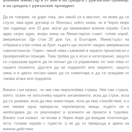
военния министър и от мен и на срещата с румънския премиер,
и на срещата с румънския президент.
Да не говорим, че дори това, ако някой си е мислил, че може да се
случи, има един договор от Монтрьо, който казва, че в Черно море
три седмици, или 21 дни, могат да преминават военни кораби. Сега
идва скоро един, вчера мина на Министерски съвет, голям кораб,
американски. Ще стои 20 дни тук, в България. Министърът на
отбраната утре отива за Крит, където ще посетят заедно американски
самолетоносач. Сиреч, никой няма съмнения в нашите пронатовски и
проевропейски позиции. Това трябва да е ясно и категорично, защото
се страхувам едните да не почнат да се упражняват по тази тема от
нашите опоненти, другите да ни подкрепят или закрилят, защото
няма и в двете посоки какво да се коментира и да се нуждаем от
такава атака или подкрепа.
Винаги съм казвал, че ние сме миролюбива страна. Ние сме страна,
която, освен че изпълнява нашите ангажименти, иска да строи, иска
да се развива, иска да има инвестиции, иска да има спокойствие, а и
ние имаме една прекрасна черноморска ивица, където ни е
необходима да се реализират и всичките ни проекти в туризма.
Винаги съм казвал, че искам в Черно море да виждам платноходи,
яхти, големи кораби с туристи, а не да се превръща в арена на
военни действия.