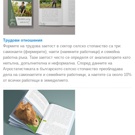
Трудови отношения
Формите на трудова заетост в сектор селско стопанство са три:
самонаети (фермерите), наети (наемните работници) и семейна
работна ръка. Тази заетост често се определя от анализаторите като
непълна, допълнителна и неформална. Според данните на
Агростатистиката в българското селско стопанство преобладава
дела на самонаетите и семейните работници, а наетите са около 10%
от всички работещи в земеделието.