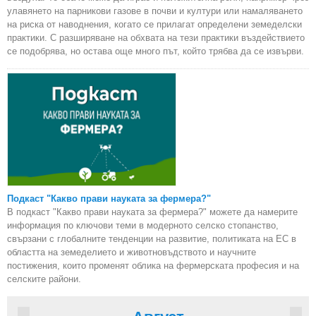
улавянето на парникови газове в почви и култури или намаляването
на риска от наводнения, когато се прилагат определени земеделски
практики. С разширяване на обхвата на тези практики въздействието
се подобрява, но остава още много път, който трябва да се извърви.
Подкаст "Какво прави науката за фермера?"
В подкаст "Какво прави науката за фермера?" можете да намерите
информация по ключови теми в модерното селско стопанство,
свързани с глобалните тенденции на развитие, политиката на ЕС в
областта на земеделието и животновъдството и научните
постижения, които променят облика на фермерската професия и на
селските райони.