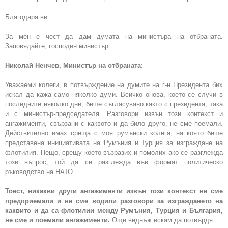
Благодаря ви.
За мен е чест да дам думата на министъра на отбраната.
Заповядайте, господин министър.
Николай Ненчев, Министър на отбраната:
Уважаеми колеги, в потвърждение на думите на г-н Президента бих
искал да кажа само няколко думи. Всичко онова, което се случи в
последните няколко дни, беше съгласувано както с президента, така
и с министър-председателя. Разговори извън този контекст и
ангажименти, свързани с каквото и да било друго, не сме поемали.
Действително имах среща с моя румънски колега, на която беше
представена инициативата на Румъния и Турция за изграждане на
флотилия. Нещо, срещу което възразих и помолих ако се разглежда
този въпрос, той да се разглежда във формат политическо
ръководство на НАТО.
Тоест, никакви други ангажименти извън този контекст не сме
предприемали и не сме водили разговори за изграждането на
каквито и да са флотилии между Румъния, Турция и България,
не сме и поемали ангажименти.
Още веднъж искам да потвърдя.