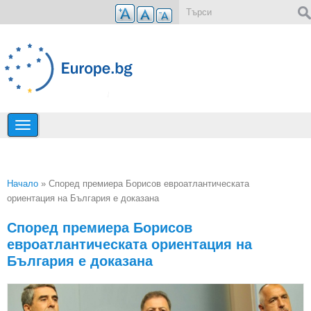
Премини към основното съдържание
Форма за търсене
Начало
» Според премиера Борисов евроатлантическата
ориентация на България е доказана
Вие сте тук
Според премиера Борисов
евроатлантическата ориентация на
България е доказана