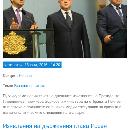
четвъртък, 16 юни, 2016 - 14:20
Секция:
Новини
Тема:
Външна политика
Публикуваме целия текст на днешните изказвания на Президента
Плевнелиев, премиера Борисов и министъра на отбраната Ненчев
във връзка с появилите се в някои медии спекулации за криза във
външнополитическите отношения на България.
Изявления на държавния глава Росен