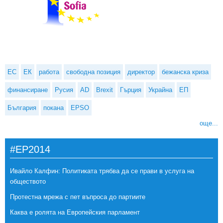
ЕС
ЕК
работа
свободна позиция
директор
бежанска криза
финансиране
Русия
AD
Brexit
Гърция
Украйна
ЕП
България
покана
EPSO
още...
#EP2014
Ивайло Калфин: Политиката трябва да се прави в услуга на
обществото
Протестна мрежа с пет въпроса до партиите
Каква е ролята на Европейския парламент