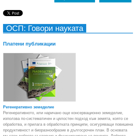
ОСП: Говори науката
Платени публикации
Регенеративно земеделие
Регенеративното, или наричано още консервационно земеделие,
използва по-систематичен и цялостен подход към земята, която се
обработва, и прилага в обработката принципи, осигуряващи повишена
продуктивност и биоразнообразие в дългосрочен план. В основата
му стои доброто състояние и функциониране на почвите. Доброто