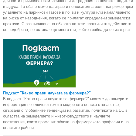
дейности причиняват замърсяване и деградация на почвите, водите и
въздуха. То обаче може да играе и положителна роля, например чрез
улавянето на парникови газове в почви и култури или намаляването
на риска от наводнения, когато се прилагат определени земеделски
практики. С разширяване на обхвата на тези практики въздействието
се подобрява, но остава още много път, който трябва да се извърви.
Подкаст "Какво прави науката за фермера?"
В подкаст "Какво прави науката за фермера?" можете да намерите
информация по ключови теми в модерното селско стопанство,
свързани с глобалните тенденции на развитие, политиката на ЕС в
областта на земеделието и животновъдството и научните
постижения, които променят облика на фермерската професия и на
селските райони.