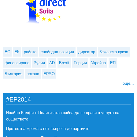
ЕС
ЕК
работа
свободна позиция
директор
бежанска криза
финансиране
Русия
AD
Brexit
Гърция
Украйна
ЕП
България
покана
EPSO
още...
#EP2014
Ивайло Калфин: Политиката трябва да се прави в услуга на
обществото
Протестна мрежа с пет въпроса до партиите