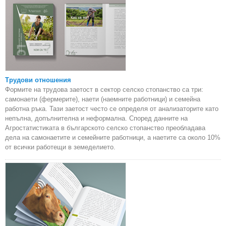
Трудови отношения
Формите на трудова заетост в сектор селско стопанство са три:
самонаети (фермерите), наети (наемните работници) и семейна
работна ръка. Тази заетост често се определя от анализаторите като
непълна, допълнителна и неформална. Според данните на
Агростатистиката в българското селско стопанство преобладава
дела на самонаетите и семейните работници, а наетите са около 10%
от всички работещи в земеделието.