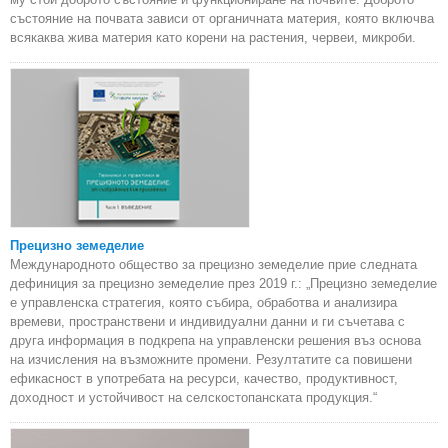
състояние на почвата зависи от органичната материя, която включва
всякаква жива материя като корени на растения, червеи, микроби.
Прецизно земеделие
Международното общество за прецизно земеделие прие следната
дефиниция за прецизно земеделие през 2019 г.: „Прецизно земеделие
е управленска стратегия, която събира, обработва и анализира
времеви, пространствени и индивидуални данни и ги съчетава с
друга информация в подкрепа на управленски решения въз основа
на изчисления на възможните промени. Резултатите са повишени
ефикасност в употребата на ресурси, качество, продуктивност,
доходност и устойчивост на селскостопанската продукция.“