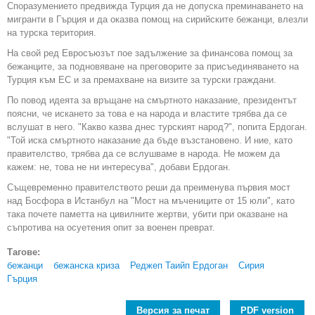
Споразумението предвижда Турция да не допуска преминаването на
мигранти в Гърция и да оказва помощ на сирийските бежанци, влезли
на турска територия.
На свой ред Евросъюзът пое задължение за финансова помощ за
бежанците, за подновяване на преговорите за присъединяването на
Турция към ЕС и за премахване на визите за турски граждани.
По повод идеята за връщане на смъртното наказание, президентът
поясни, че искането за това е на народа и властите трябва да се
вслушат в него. "Какво казва днес турският народ?", попита Ердоган.
"Той иска смъртното наказание да бъде възстановено. И ние, като
правителство, трябва да се вслушваме в народа. Не можем да
кажем: не, това не ни интересува", добави Ердоган.
Същевременно правителството реши да преименува първия мост
над Босфора в Истанбул на "Мост на мъчениците от 15 юли", като
така почете паметта на цивилните жертви, убити при оказване на
съпротива на осуетения опит за военен преврат.
Тагове:
бежанци
бежанска криза
Реджеп Таийп Ердоган
Сирия
Гърция
Версия за печат
PDF version