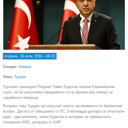
вторник, 26 юли, 2016 - 09:22
Секция:
Новини
Тема:
Турция
Турският президент Реджеп Тайип Ердоган обвини Европейския
съюз, че не изпълнява обещанията си за финансова помощ за
сирийските бежанци.
Въпреки това Турция ще изпълни своите ангажименти по бежанския
въпрос. Досега от обещаните от ЕС 3 милиарда долара са отпуснати
един - два милиона, заяви Ердоган в интервю за германската
телевизия АRD, цитирана от БНР.