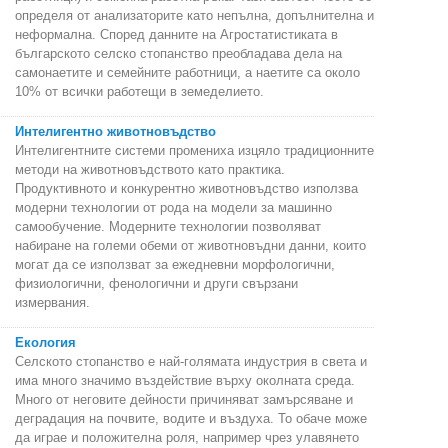
определя от анализаторите като непълна, допълнителна и
неформална. Според данните на Агростатистиката в
българското селско стопанство преобладава дела на
самонаетите и семейните работници, а наетите са около
10% от всички работещи в земеделието.
Интелигентно животновъдство
Интелигентните системи промениха изцяло традиционните
методи на животновъдството като практика.
Продуктивното и конкурентно животновъдство използва
модерни технологии от рода на модели за машинно
самообучение. Модерните технологии позволяват
набиране на големи обеми от животновъдни данни, които
могат да се използват за ежедневни морфологични,
физиологични, фенологични и други свързани
измервания.
Екология
Селското стопанство е най-голямата индустрия в света и
има много значимо въздействие върху околната среда.
Много от неговите дейности причиняват замърсяване и
деградация на почвите, водите и въздуха. То обаче може
да играе и положителна роля, например чрез улавянето