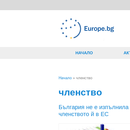
Премини към основното съдържание
НАЧАЛО
АК
Начало
» членство
Вие сте тук
членство
България не е изпълнила 
членството й в ЕС