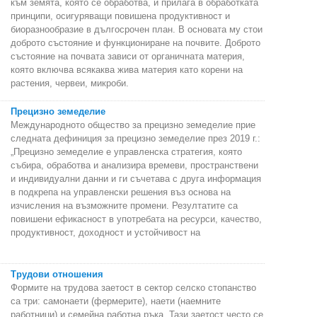
към земята, която се обработва, и прилага в обработката
принципи, осигуряващи повишена продуктивност и
биоразнообразие в дългосрочен план. В основата му стои
доброто състояние и функциониране на почвите. Доброто
състояние на почвата зависи от органичната материя,
която включва всякаква жива материя като корени на
растения, червеи, микроби.
Прецизно земеделие
Международното общество за прецизно земеделие прие
следната дефиниция за прецизно земеделие през 2019 г.:
„Прецизно земеделие е управленска стратегия, която
събира, обработва и анализира времеви, пространствени
и индивидуални данни и ги съчетава с друга информация
в подкрепа на управленски решения въз основа на
изчисления на възможните промени. Резултатите са
повишени ефикасност в употребата на ресурси, качество,
продуктивност, доходност и устойчивост на
Трудови отношения
Формите на трудова заетост в сектор селско стопанство
са три: самонаети (фермерите), наети (наемните
работници) и семейна работна ръка. Тази заетост често се