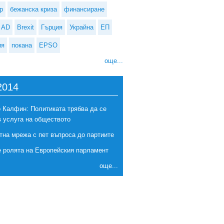
р
бежанска криза
финансиране
AD
Brexit
Гърция
Украйна
ЕП
ия
покана
EPSO
още...
2014
 Калфин: Политиката трябва да се
в услуга на обществото
твото от сърбите са против членството в ЕС
тна мрежа с пет въпроса до партиите
е ролята на Европейския парламент
още...