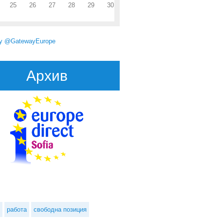
25
26
27
28
29
30
by @GatewayEurope
Архив
ия не е изпълнила 38.5% от мерките, произтичащи от членството й в
ЕС
работа
свободна позиция