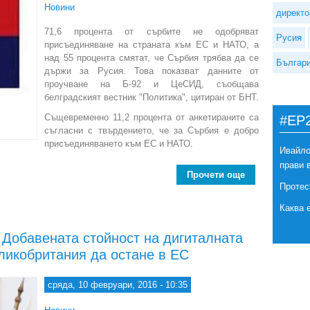
Новини
директо
71,6 процента от сърбите не одобряват
Русия
присъединяване на страната към ЕС и НАТО, а
над 55 процента смятат, че Сърбия трябва да се
Българ
държи за Русия. Това показват данните от
проучване на Б-92 и ЦеСИД, съобщава
белградският вестник "Политика", цитиран от БНТ.
Същевременно 11,2 процента от анкетираните са
#EP
съгласни с твърдението, че за Сърбия е добро
присъединяването към ЕС и НАТО.
Ивайло
прави 
Прочети още
about Мнозинс
Протес
Каква 
 Добавената стойност на дигиталната
ликобритания да остане в ЕС
сряда, 10 февруари, 2016 - 10:35