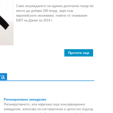
Само изграждането на единен дигитален пазар би
могло да добави 260 млрд. евро към
европейските икономики, повече от очаквания
БВП на Дания за 2014 г.
Прочети още
about Изследв
та
Регенеративно земеделие
Регенеративното, или наричано още консервационно
земеделие, използва по-систематичен и цялостен подход