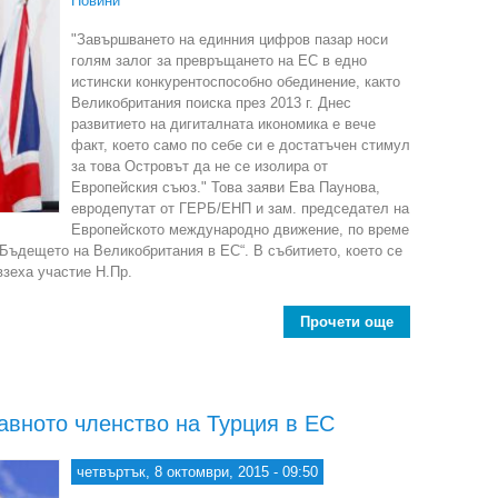
Новини
"Завършването на единния цифров пазар носи
голям залог за превръщането на ЕС в едно
истински конкурентоспособно обединение, както
Великобритания поиска през 2013 г. Днес
развитието на дигиталната икономика е вече
факт, което само по себе си е достатъчен стимул
за това Островът да не се изолира от
Европейския съюз." Това заяви Ева Паунова,
евродепутат от ГЕРБ/ЕНП и зам. председател на
Европейското международно движение, по време
„Бъдещето на Великобритания в ЕС“. В събитието, което се
взеха участие Н.Пр.
Прочети още
about Ева П
авното членство на Турция в ЕС
четвъртък, 8 октомври, 2015 - 09:50