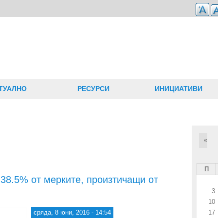
ТУАЛНО
РЕСУРСИ
ИНИЦИАТИВИ
«
П
38.5% от мерките, произтичащи от
3
10
сряда, 8 юни, 2016 - 14:54
17