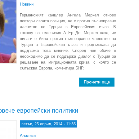
Новини
Германският канцлер Ангела Меркел отново
повтори своята позиция, че е против пълноправно
членство на Турция в Европейския съюз. В
токшоу на телевизия А Ер Де, Меркел каза, че
винаги е била против пълноправно членство на
Турция в Европейския съюз и продължава да
поддържа това мнение. Според нея обаче е
необходимо да се поддържа диалог с Турция за
решаване на миграционната криза, с която се
сблъсква Европа, коментира БНР.
Прочети още
about Меркел 
овече европейски политики
петък, 25 април, 2014 - 11:35
Анализи