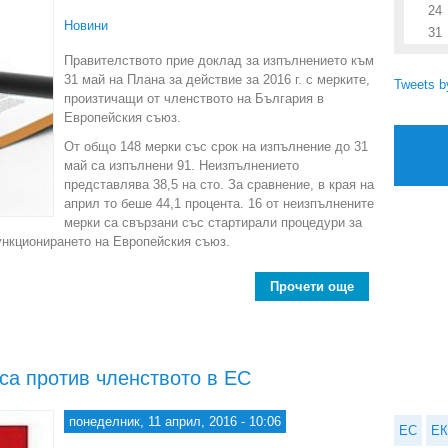
24
Новини
31
Правителството прие доклад за изпълнението към
31 май на Плана за действие за 2016 г. с мерките,
Tweets 
произтичащи от членството на България в
Европейския съюз.
От общо 148 мерки със срок на изпълнение до 31
май са изпълнени 91. Неизпълнението
представлява 38,5 на сто. За сравнение, в края на
април то беше 44,1 процента. 16 от неизпълнените
мерки са свързани със стартирали процедури за
ункционирането на Европейския съюз.
Прочети още
about Българ
са против членството в ЕС
понеделник, 11 април, 2016 - 10:06
ЕС
ЕК