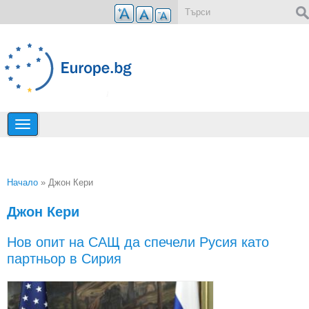
Премини към основното съдържание
Форма за търсене
Начало
» Джон Кери
Вие сте тук
Джон Кери
Нов опит на САЩ да спечели Русия като
партньор в Сирия