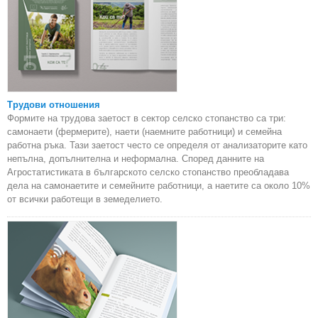
Трудови отношения
Формите на трудова заетост в сектор селско стопанство са три:
самонаети (фермерите), наети (наемните работници) и семейна
работна ръка. Тази заетост често се определя от анализаторите като
непълна, допълнителна и неформална. Според данните на
Агростатистиката в българското селско стопанство преобладава
дела на самонаетите и семейните работници, а наетите са около 10%
от всички работещи в земеделието.