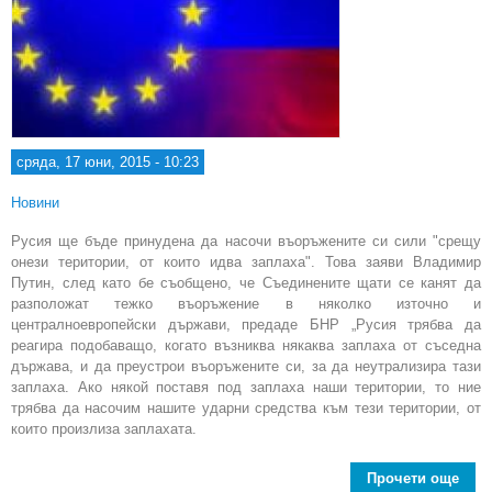
сряда, 17 юни, 2015 - 10:23
Новини
Русия ще бъде принудена да насочи въоръжените си сили "срещу
онези територии, от които идва заплаха". Това заяви Владимир
Путин, след като бе съобщено, че Съединените щати се канят да
разположат тежко въоръжение в няколко източно и
централноевропейски държави, предаде БНР „Русия трябва да
реагира подобаващо, когато възниква някаква заплаха от съседна
държава, и да преустрои въоръжените си, за да неутрализира тази
заплаха. Ако някой поставя под заплаха наши територии, то ние
трябва да насочим нашите ударни средства към тези територии, от
които произлиза заплахата.
Прочети още
a