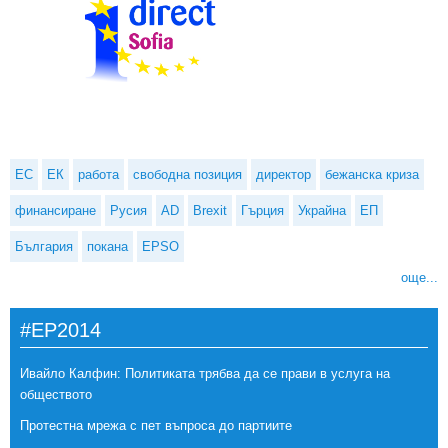
ЕС
ЕК
работа
свободна позиция
директор
бежанска криза
финансиране
Русия
AD
Brexit
Гърция
Украйна
ЕП
България
покана
EPSO
още...
#EP2014
Ивайло Калфин: Политиката трябва да се прави в услуга на
обществото
Протестна мрежа с пет въпроса до партиите