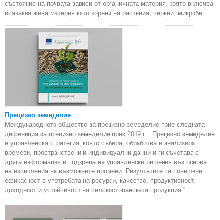
състояние на почвата зависи от органичната материя, която включва
всякаква жива материя като корени на растения, червеи, микроби.
Прецизно земеделие
Международното общество за прецизно земеделие прие следната
дефиниция за прецизно земеделие през 2019 г.: „Прецизно земеделие
е управленска стратегия, която събира, обработва и анализира
времеви, пространствени и индивидуални данни и ги съчетава с
друга информация в подкрепа на управленски решения въз основа
на изчисления на възможните промени. Резултатите са повишени
ефикасност в употребата на ресурси, качество, продуктивност,
доходност и устойчивост на селскостопанската продукция.“