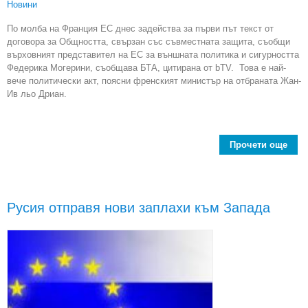
Новини
По молба на Франция ЕС днес задейства за първи път текст от
договора за Общността, свързан със съвместната защита, съобщи
върховният представител на ЕС за външната политика и сигурността
Федерика Могерини, съобщава БТА, цитирана от bTV. Това е най-
вече политически акт, поясни френският министър на отбраната Жан-
Ив льо Дриан.
Прочети още
ab
зад
мех
съв
Русия отправя нови заплахи към Запада