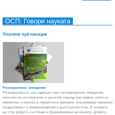
Ру
отп
н
зап
ОСП: Говори науката
За
Платени публикации
Регенеративно земеделие
Регенеративното, или наричано още консервационно земеделие,
използва по-систематичен и цялостен подход към земята, която се
обработва, и прилага в обработката принципи, осигуряващи повишена
продуктивност и биоразнообразие в дългосрочен план. В основата
му стои доброто състояние и функциониране на почвите. Доброто