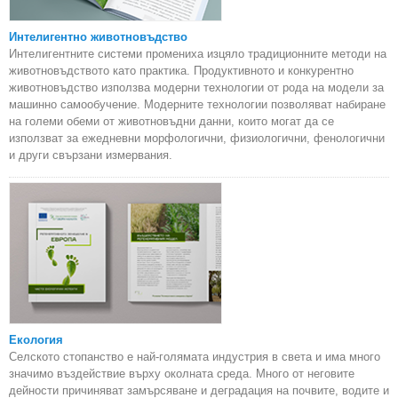
Интелигентно животновъдство
Интелигентните системи промениха изцяло традиционните методи на
животновъдството като практика. Продуктивното и конкурентно
животновъдство използва модерни технологии от рода на модели за
машинно самообучение. Модерните технологии позволяват набиране
на големи обеми от животновъдни данни, които могат да се
използват за ежедневни морфологични, физиологични, фенологични
и други свързани измервания.
Екология
Селското стопанство е най-голямата индустрия в света и има много
значимо въздействие върху околната среда. Много от неговите
дейности причиняват замърсяване и деградация на почвите, водите и