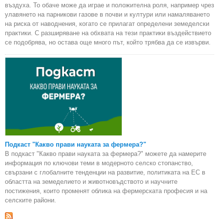
въздуха. То обаче може да играе и положителна роля, например чрез
улавянето на парникови газове в почви и култури или намаляването
на риска от наводнения, когато се прилагат определени земеделски
практики. С разширяване на обхвата на тези практики въздействието
се подобрява, но остава още много път, който трябва да се извърви.
Подкаст "Какво прави науката за фермера?"
В подкаст "Какво прави науката за фермера?" можете да намерите
информация по ключови теми в модерното селско стопанство,
свързани с глобалните тенденции на развитие, политиката на ЕС в
областта на земеделието и животновъдството и научните
постижения, които променят облика на фермерската професия и на
селските райони.