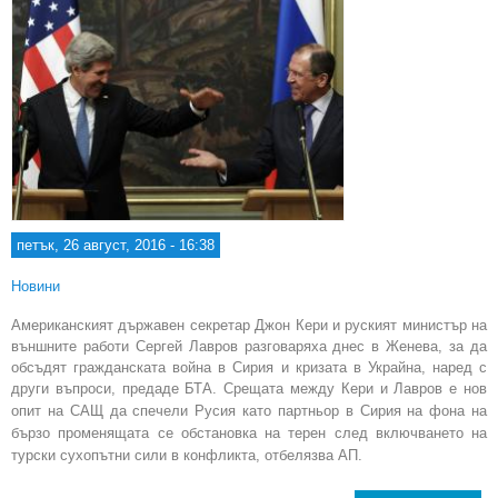
петък, 26 август, 2016 - 16:38
Новини
Американският държавен секретар Джон Кери и руският министър на
външните работи Сергей Лавров разговаряха днес в Женева, за да
обсъдят гражданската война в Сирия и кризата в Украйна, наред с
други въпроси, предаде БТА.
Срещата между Кери и Лавров е нов
опит на САЩ да спечели Русия като партньор в Сирия на фона на
бързо променящата се обстановка на терен след включването на
турски сухопътни сили в конфликта, отбелязва АП.