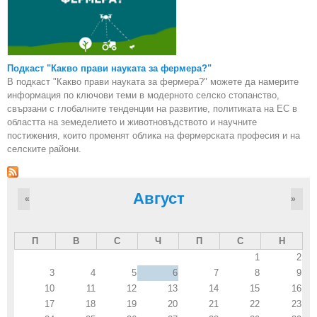
Подкаст "Какво прави науката за фермера?"
В подкаст "Какво прави науката за фермера?" можете да намерите
информация по ключови теми в модерното селско стопанство,
свързани с глобалните тенденции на развитие, политиката на ЕС в
областта на земеделието и животновъдството и научните
постижения, които променят облика на фермерската професия и на
селските райони.
Август
«
»
П
В
С
Ч
П
С
Н
1
2
3
4
5
6
7
8
9
10
11
12
13
14
15
16
17
18
19
20
21
22
23