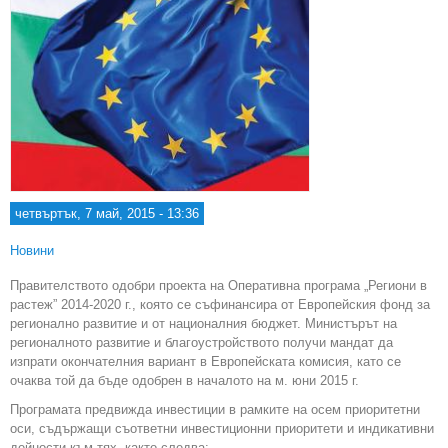
рег
четвъртък, 7 май, 2015 - 13:36
Новини
Правителството одобри проекта на Оперативна програма „Региони в
растеж” 2014-2020 г., която се съфинансира от Европейския фонд за
регионално развитие и от националния бюджет. Министърът на
регионалното развитие и благоустройството получи мандат да
изпрати окончателния вариант в Европейската комисия, като се
очаква той да бъде одобрен в началото на м. юни 2015 г.
Програмата предвижда инвестиции в рамките на осем приоритетни
оси, съдържащи съответни инвестиционни приоритети и индикативни
дейности към тях, както следва: