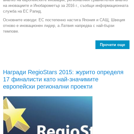
на иновациите и Инобарометър за 2016 г., съобщи информационната
служба на ЕС Рапид.
Основните изводи: ЕС постепенно настига Япония и САЩ, Швеция
отново е иновационен лидер, а Латвия напредва с най-бързи
темпове.
Прочети още
Бъл
Рум
Награди RegioStars 2015: журито определя
пос
17 финалисти като най-значимите
ино
европейски регионални проекти