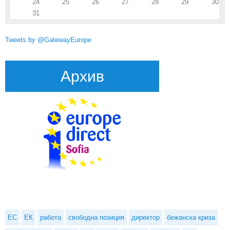
24
25
26
27
28
29
30
31
Tweets by @GatewayEurope
Архив
ЕС
ЕК
работа
свободна позиция
директор
бежанска криза