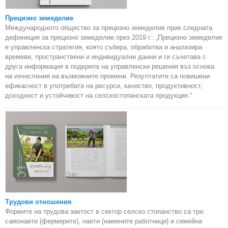
Прецизно земеделие
Международното общество за прецизно земеделие прие следната
дефиниция за прецизно земеделие през 2019 г.: „Прецизно земеделие
е управленска стратегия, която събира, обработва и анализира
времеви, пространствени и индивидуални данни и ги съчетава с
друга информация в подкрепа на управленски решения въз основа
на изчисления на възможните промени. Резултатите са повишени
ефикасност в употребата на ресурси, качество, продуктивност,
доходност и устойчивост на селскостопанската продукция.“
Трудови отношения
Формите на трудова заетост в сектор селско стопанство са три:
самонаети (фермерите), наети (наемните работници) и семейна