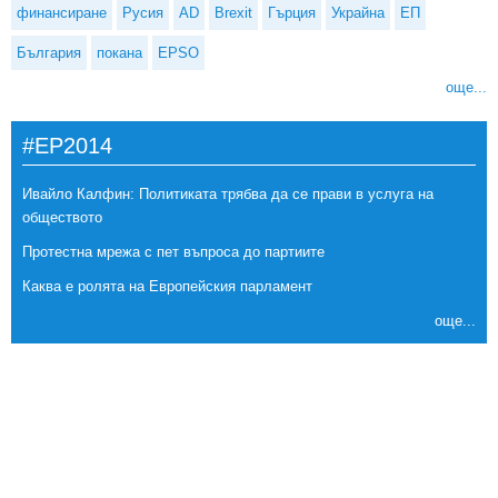
финансиране
Русия
AD
Brexit
Гърция
Украйна
ЕП
България
покана
EPSO
още...
#EP2014
Ивайло Калфин: Политиката трябва да се прави в услуга на
обществото
Протестна мрежа с пет въпроса до партиите
Каква е ролята на Европейския парламент
още...