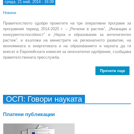
сряда, 21 май, 2014 - 16:09
Новини
Правителството одобри проектите на три оперативни програми за
програмния период 2014-2020 г. – „Региони в растеж”, „Иновации и
конкурентоспособност” и „Наука и образование за интелигентен
растеж”, и възложи на министрите на регионалното развитие, на
икономиката и енергетиката и на образованието и науката да ги
внесат в Европейската комисия за окончателно одобрение, съобщава
правителствената пресслужба.
Прочети още
офи
пре
ОСП: Говори науката
про
оп
Платени публикации