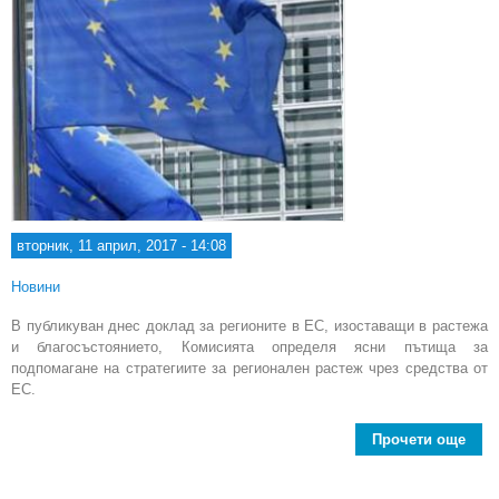
вторник, 11 април, 2017 - 14:08
Новини
В публикуван днес доклад за регионите в ЕС, изоставащи в растежа
и благосъстоянието, Комисията определя ясни пътища за
подпомагане на стратегиите за регионален растеж чрез средства от
ЕС.
Прочети още
о
ясн