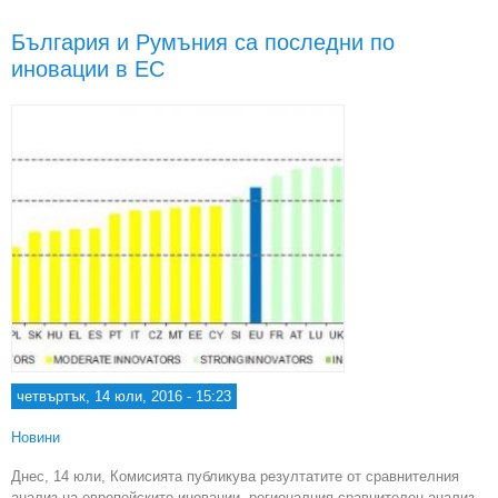
под
България и Румъния са последни по
иновации в ЕС
стр
ре
четвъртък, 14 юли, 2016 - 15:23
Новини
Днес, 14 юли, Комисията публикува резултатите от сравнителния
анализ на европейските иновации, регионалния сравнителен анализ