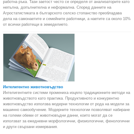
работна ръка. Тази заетост често се определя от анализаторите като
непълна, допълнителна и неформална. Според данните на
Агростатистиката в българското селско стопанство преобладава
дела на самонаетите и семейните работници, а наетите са около 10%
от всички работещи в земеделието.
Интелигентно животновъдство
Интелигентните системи промениха изцяло традиционните методи на
животновъдството като практика. Продуктивното и конкурентно
животновъдство използва модерни технологии от рода на модели за
машинно самообучение. Модерните технологии позволяват набиране
на големи обеми от животновъдни данни, които могат да се
използват за ежедневни морфологични, физиологични, фенологични
и други свързани измервания.