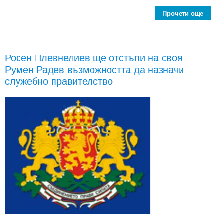
Прочети още
ab
Г
Сл
прав
Росен Плевнелиев ще отстъпи на своя
Румен Радев възможността да назначи
б
евр
служебно правителство
д