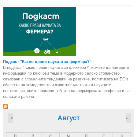
Подкаст "Какво прави науката за фермера?"
В подкаст "Какво прави науката за фермера?" можете да намерите
информация по ключови теми в модерното селско стопанство,
свързани с глобалните тенденции на развитие, политиката на ЕС в
областта на земеделието и животновъдството и научните
постижения, които променят облика на фермерската професия и на
селските райони.
Август
«
»
П
В
С
Ч
П
С
Н