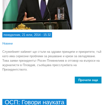
понеделник, 21 юли, 2014 - 15:32
Новини
Служебният кабинет ще стъпи на здрави принципи и приоритети, тъй
като има сериозни проблеми за решаване и кризи за овладяване.
Това заяви президентът Росен Плевнелиев в отговор на въпроси на
журналисти в Пловдив, съобщава пресслужбата на
Президентството.
Прочети още
През
Сл
ка
ОСП: Говори науката