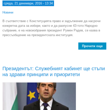
сряда, 21 декември, 2016 - 13:34
Новини
В съответствие с Конституцията право и задължение да насрочи
конкретна дата за избори, както и да разпусне 43-тото Народно
събрание, е на новоизбрания президент Румен Радев, се казва в
прессъобщение на президентската институция.
Прочети още
ab
Пл
щ
Ру
Президентът: Служебният кабинет ще стъпи
въз
на здрави принципи и приоритети
д
пра