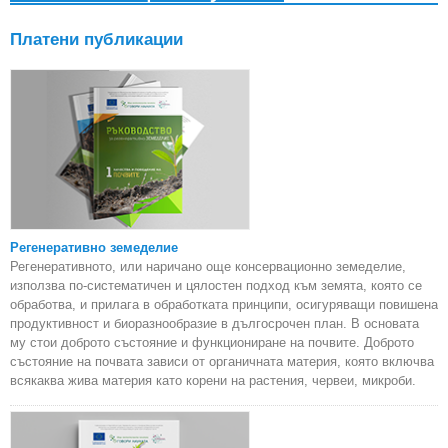
пр
пр
Платени публикации
Регенеративно земеделие
Регенеративното, или наричано още консервационно земеделие,
използва по-систематичен и цялостен подход към земята, която се
обработва, и прилага в обработката принципи, осигуряващи повишена
продуктивност и биоразнообразие в дългосрочен план. В основата
му стои доброто състояние и функциониране на почвите. Доброто
състояние на почвата зависи от органичната материя, която включва
всякаква жива материя като корени на растения, червеи, микроби.