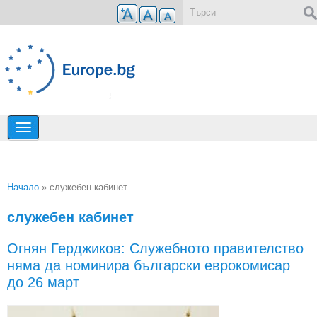
Премини към основното съдържание
Форма за търсене
Начало
» служебен кабинет
Вие сте тук
служебен кабинет
Огнян Герджиков: Служебното правителство
няма да номинира български еврокомисар
до 26 март