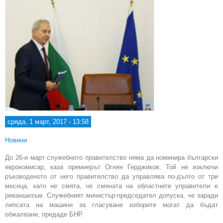
сряда, 1 март, 2017 - 13:58
Новини
До 26-и март служебното правителство няма да номинира български
еврокомисар, каза премиерът Огнян Герджиков. Той не изключи
ръководеното от него правителство да управлява по-дълго от три
месеца, като не смята, че смяната на областните управители е
реваншизъм. Служебният министър-председател допуска, че заради
липсата на машини за гласуване изборите могат да бъдат
обжалвани, предаде БНР.