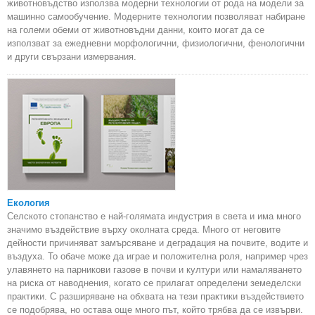
животновъдство използва модерни технологии от рода на модели за
машинно самообучение. Модерните технологии позволяват набиране
на големи обеми от животновъдни данни, които могат да се
използват за ежедневни морфологични, физиологични, фенологични
и други свързани измервания.
Екология
Селското стопанство е най-голямата индустрия в света и има много
значимо въздействие върху околната среда. Много от неговите
дейности причиняват замърсяване и деградация на почвите, водите и
въздуха. То обаче може да играе и положителна роля, например чрез
улавянето на парникови газове в почви и култури или намаляването
на риска от наводнения, когато се прилагат определени земеделски
практики. С разширяване на обхвата на тези практики въздействието
се подобрява, но остава още много път, който трябва да се извърви.