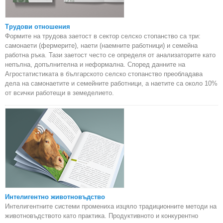
Трудови отношения
Формите на трудова заетост в сектор селско стопанство са три:
самонаети (фермерите), наети (наемните работници) и семейна
работна ръка. Тази заетост често се определя от анализаторите като
непълна, допълнителна и неформална. Според данните на
Агростатистиката в българското селско стопанство преобладава
дела на самонаетите и семейните работници, а наетите са около 10%
от всички работещи в земеделието.
Интелигентно животновъдство
Интелигентните системи промениха изцяло традиционните методи на
животновъдството като практика. Продуктивното и конкурентно