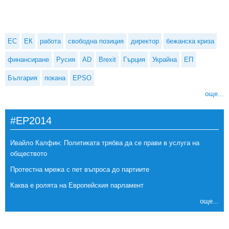
ЕС
ЕК
работа
свободна позиция
директор
бежанска криза
финансиране
Русия
AD
Brexit
Гърция
Украйна
ЕП
България
покана
EPSO
още...
#EP2014
Ивайло Калфин: Политиката трябва да се прави в услуга на
обществото
Протестна мрежа с пет въпроса до партиите
Каква е ролята на Европейския парламент
още...