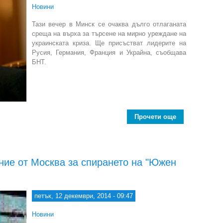
Новини
Тази вечер в Минск се очаква дълго отлаганата
среща на върха за търсене на мирно уреждане на
украинската криза. Ще присъстват лидерите на
Русия, Германия, Франция и Украйна, съобщава
БНТ.
Прочети още
about Среща з
ние от Москва за спирането на "Южен
петък, 12 декември, 2014 - 09:47
Новини