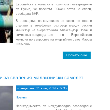
Европейската комисия е получила потвърждение
от Русия, че проектът "Южен поток" е спрян,
съобщава БНР.
В съобщение на комисията се казва, че това е
станало в телефонен разговор между руския
министър на енерегетиката Александър Новак и
заместник-председателя на Европейската
комисия по въпросите на енергийния съюз Марош
Шевчович.
Прочети още
about ЕК е по
и за сваления малайзийски самолет
понеделник, 21 юли, 2014 - 09:35
Новини
Необходимостта от международно разследване