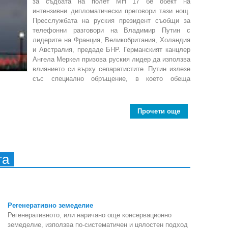
за съдбата на полет МН 17 бе обект на
интензивни дипломатически преговори тази нощ.
Пресслужбата на руския президент съобщи за
телефонни разговори на Владимир Путин с
лидерите на Франция, Великобритания, Холандия
и Австралия, предаде БНР. Германският канцлер
Ангела Меркел призова руския лидер да използва
влиянието си върху сепаратистите. Путин излезе
със специално обръщение, в което обеща
Прочети още
about Диплома
та
Регенеративно земеделие
Регенеративното, или наричано още консервационно
земеделие, използва по-систематичен и цялостен подход