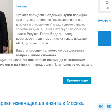
24
Новини
31
Руският президент
Владимир Путин
подчерта
руско-турската воля за "възстановяване на
Tweets 
диалога и отношенията" между двете страни,
приемайки днес в Санкт Петербург турския си
колега
Реджеп Тайип Ердоган
след
деветмесечна дипломатическа криза, предаде
АФП, цитиран от БТА.
Вашето посещение, което се осъществява
въпреки много сложната
ция, показва, че ние всички искаме да възстановим
руския и на турския народ
, заяви Путин след ръкостискане
Прочети още
about Путин 
прави изненадваща визита в Москва
ЕС
ЕК