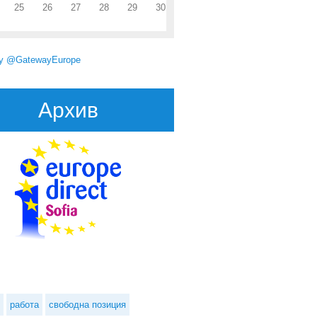
25
26
27
28
29
30
by @GatewayEurope
Архив
подчерта волята за "възстановяване на диалога", приемайки Ердоган
в Санкт Петербург
работа
свободна позиция