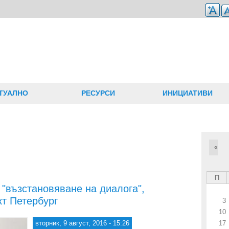
ТУАЛНО
РЕСУРСИ
ИНИЦИАТИВИ
«
П
 "възстановяване на диалога",
кт Петербург
3
10
вторник, 9 август, 2016 - 15:26
17