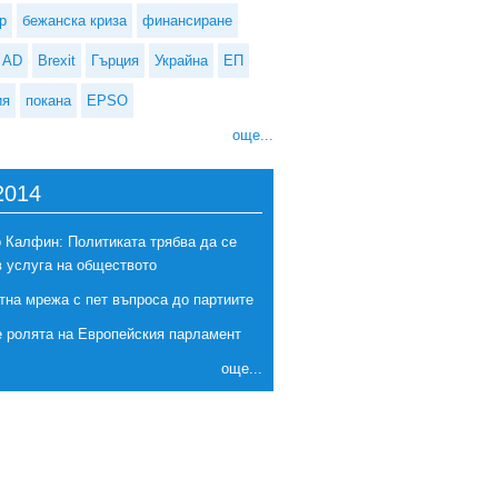
р
бежанска криза
финансиране
AD
Brexit
Гърция
Украйна
ЕП
ия
покана
EPSO
още...
2014
 Калфин: Политиката трябва да се
в услуга на обществото
тна мрежа с пет въпроса до партиите
ият президент направи изненадваща визита в Москва
е ролята на Европейския парламент
още...