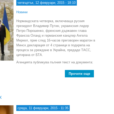
четвъртък, 12 февруари, 2015 - 18:10
Новини
Нормандската четворка, включваща руския
президент Владимир Путин, украинския лидер
Петро Порошенко, френския държавен глава
Франсоа Оланд и германския канцлер Ангела
Меркел, прие след 16-часов преговорен маратон в
Минск декларация от 4 страници в подкрепа на
процеса за уреждане в Украйна, предаде ТАСС,
цитирана от БТА.
Агенцията публикува пълния текст на документа:
Прочети още
about Н
к
сряда, 11 февруари, 2015 - 11:35