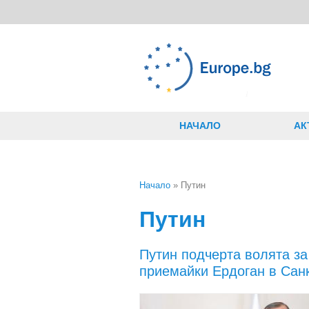
Премини към основното съдържание
НАЧАЛО
АК
Начало
» Путин
Вие сте тук
Путин
Путин подчерта волята за
приемайки Ердоган в Сан