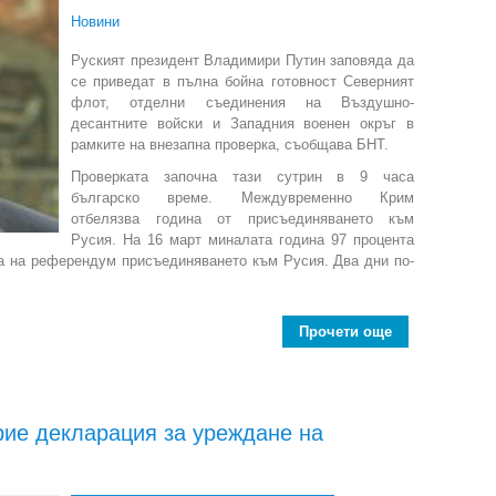
Новини
Руският президент Владимири Путин заповяда да
се приведат в пълна бойна готовност Северният
флот, отделни съединения на Въздушно-
десантните войски и Западния военен окръг в
рамките на внезапна проверка, съобщава БНТ.
Проверката започна тази сутрин в 9 часа
българско време. Междувременно Крим
отбелязва година от присъединяването към
Русия. На 16 март миналата година 97 процента
а на референдум присъединяването към Русия. Два дни по-
Прочети още
about Една го
рие декларация за уреждане на