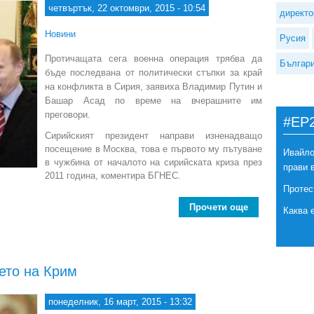
четвъртък, 22 октомври, 2015 - 10:54
директо
Новини
Русия
Протичащата сега военна операция трябва да
Българ
бъде последвана от политически стъпки за край
на конфликта в Сирия, заявиха Владимир Путин и
Башар Асад по време на вчерашните им
преговори.
#EP
Сирийският президент направи изненадващо
посещение в Москва, това е първото му пътуване
Ивайло
в чужбина от началото на сирийската криза през
прави 
2011 година, коментира БГНЕС.
Протес
Прочети още
about Сирийск
Каква 
ето на Крим
понеделник, 16 март, 2015 - 13:32