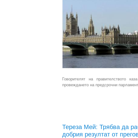
Говорителят на правителството ка
провеждането на предсрочни парламент
Тереза Мей: Трябва да ра
добрия резултат от прего