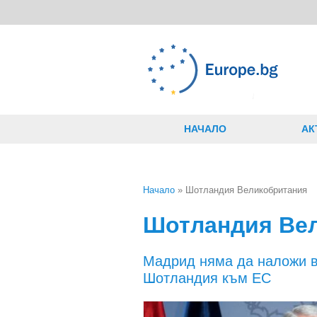
Премини към основното съдържание
НАЧАЛО
АК
Начало
» Шотландия Великобритания
Вие сте тук
Шотландия Ве
Мадрид няма да наложи в
Шотландия към ЕС