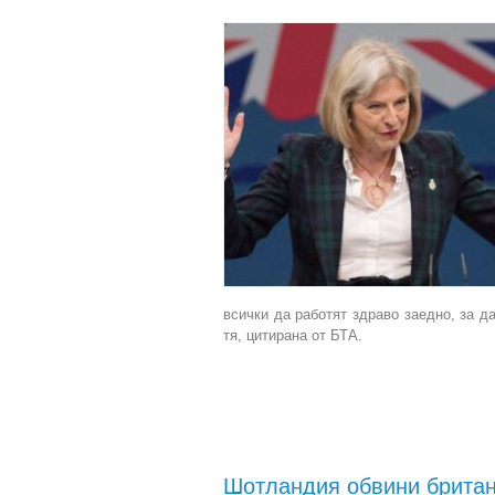
всички да работят здраво заедно, за д
тя, цитирана от БТА.
Шотландия обвини британс