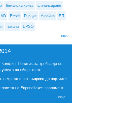
р
бежанска криза
финансиране
AD
Brexit
Гърция
Украйна
ЕП
ия
покана
EPSO
още...
2014
 Калфин: Политиката трябва да се
в услуга на обществото
тна мрежа с пет въпроса до партиите
ия не се отказва от искането за нов референдум за независимост
е ролята на Европейския парламент
още...