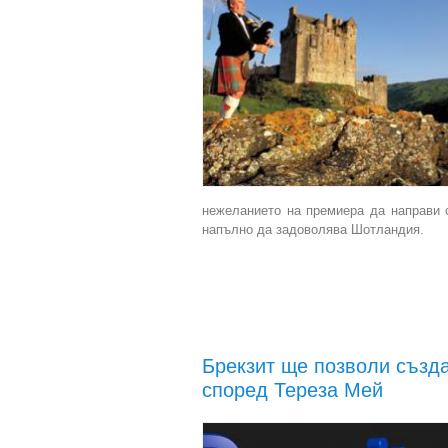
нежеланието на премиера да направи о
напълно да задоволява Шотландия.
Брекзит ще позволи създа
според Тереза Мей