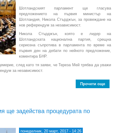
Шотландският парламент ще гласува
предложението на първия министър на
Шотландия, Никола Стърджън, за провеждане на
нов референдум за независимост.
Никола Стърджън, която е лидер на
Шотландската национална партия, срещна
сериозна съпротива в парламента по време на
първия ден на дебати по нейното предложение,
коментира БНР.
емерие, след като тя заяви, че Тереза Мей трябва да уважи
ендум за независимост.
Прочети още
about Шотланд
ия ще задейства процедурата по
понеделник, 20 март, 2017 - 14:26