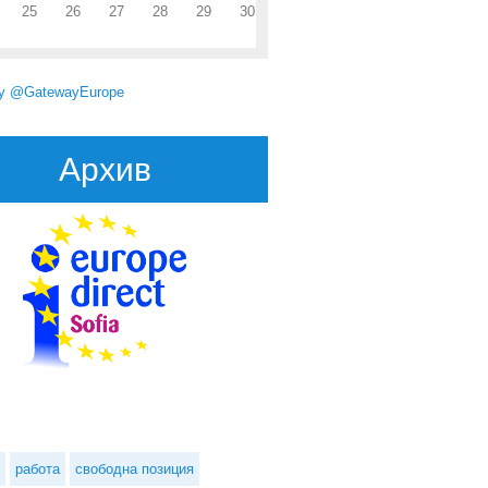
25
26
27
28
29
30
by @GatewayEurope
Архив
 няма да наложи вето за присъединяване на независима Шотландия
към ЕС
работа
свободна позиция