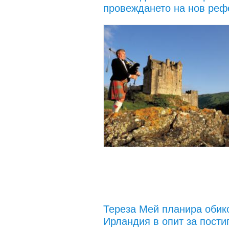
провеждането на нов реф
Тереза Мей планира обик
Ирландия в опит за пости