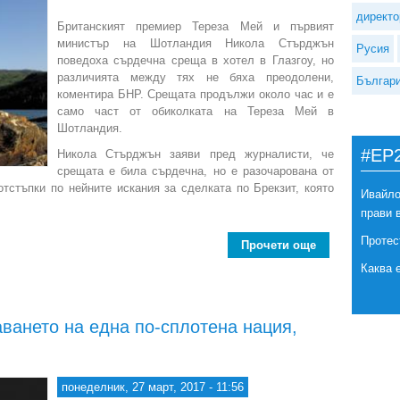
директо
Британският премиер Тереза Мей и първият
министър на Шотландия Никола Стърджън
Русия
поведоха сърдечна среща в хотел в Глазгоу, но
различията между тях не бяха преодолени,
Българ
коментира БНР. Срещата продължи около час и е
само част от обиколката на Тереза Мей в
Шотландия.
#EP
Никола Стърджън заяви пред журналисти, че
срещата е била сърдечна, но е разочарована от
тстъпки по нейните искания за сделката по Брекзит, която
Ивайло
прави 
Протес
Прочети още
about Шотланд
Каква 
ването на една по-сплотена нация,
понеделник, 27 март, 2017 - 11:56