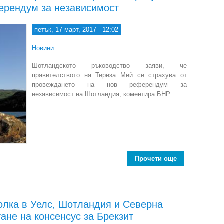
ерендум за независимост
петък, 17 март, 2017 - 12:02
Новини
Шотландското ръководство заяви, че
правителството на Тереза Мей се страхува от
провеждането на нов референдум за
независимост на Шотландия, коментира БНР.
Прочети още
ab
олка в Уелс, Шотландия и Северна
гане на консенсус за Брекзит