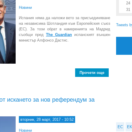
24
Новини
31
Испания няма да наложи вето за присъединяване
на независима Шотландия към Европейския съюз
Tweets 
(ЕС). За този обрат в намеренията на Мадрид
съобщи пред
The Guardian
испанският външен
министър Алфонсо Дастис.
Прочети още
about Мадрид
от искането за нов референдум за
вторник, 28 март, 2017 - 10:52
ЕС
ЕК
Новини