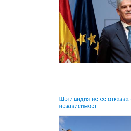
Шотландия не се отказва 
независимост