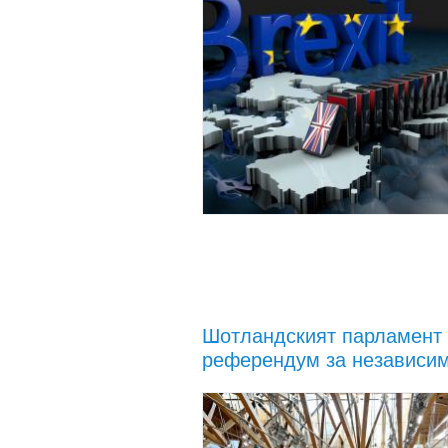
Шотландският парламент 
референдум за независи