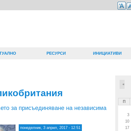
ТУАЛНО
РЕСУРСИ
ИНИЦИАТИВИ
«
ликобритания
П
ето за присъединяване на независима
3
10
понеделник, 3 април, 2017 - 12:51
17