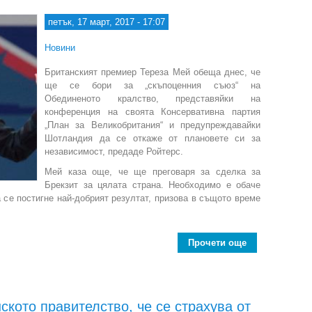
петък, 17 март, 2017 - 17:07
Новини
Британският премиер Тереза Мей обеща днес, че
ще се бори за „скъпоценния съюз“ на
Обединеното кралство, представяйки на
конференция на своята Консервативна партия
„План за Великобритания“ и предупреждавайки
Шотландия да се откаже от плановете си за
независимост, предаде Ройтерс.
Мей каза още, че ще преговаря за сделка за
Брекзит за цялата страна. Необходимо е обаче
а се постигне най-добрият резултат, призова в същото време
Прочети още
about Тереза 
кото правителство, че се страхува от