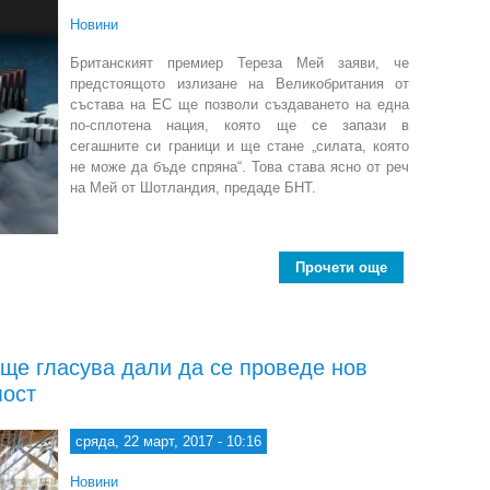
Новини
Британският премиер Тереза Мей заяви, че
предстоящото излизане на Великобритания от
състава на ЕС ще позволи създаването на една
по-сплотена нация, която ще се запази в
сегашните си граници и ще стане „силата, която
не може да бъде спряна“. Това става ясно от реч
на Мей от Шотландия, предаде БНТ.
Прочети още
about Брекзи
ще гласува дали да се проведе нов
мост
сряда, 22 март, 2017 - 10:16
Новини