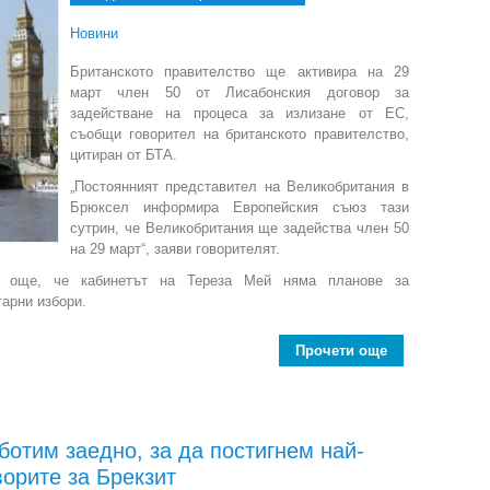
Новини
Британското правителство ще активира на 29
март член 50 от Лисабонския договор за
задействане на процеса за излизане от ЕС,
съобщи говорител на британското правителство,
цитиран от БТА.
„Постоянният представител на Великобритания в
Брюксел информира Европейския съюз тази
сутрин, че Великобритания ще задейства член 50
на 29 март“, заяви говорителят.
за още, че кабинетът на Тереза Мей няма планове за
арни избори.
Прочети още
about На 29 м
ботим заедно, за да постигнем най-
ворите за Брекзит