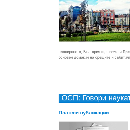
планираното, България ще поеме и
Пре
основен домакин на срещите и събитият
ОСП: Говори наука
Платени публикации