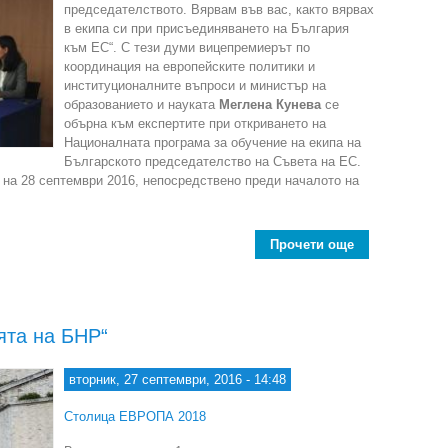
председателството. Вярвам във вас, както вярвах
в екипа си при присъединяването на България
към ЕС“. С тези думи вицепремиерът по
координация на европейските политики и
институционалните въпроси и министър на
образованието и науката
Меглена Кунева
се
обърна към експертите при откриването на
Националната програма за обучение на екипа на
Българското председателство на Съвета на ЕС.
 на 28 септември 2016, непосредствено преди началото на
Прочети още
about Добре п
ята на БНР“
вторник, 27 септември, 2016 - 14:48
Столица ЕВРОПА 2018