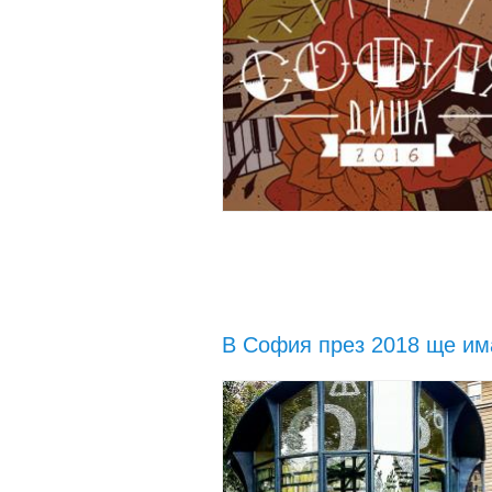
В София през 2018 ще им