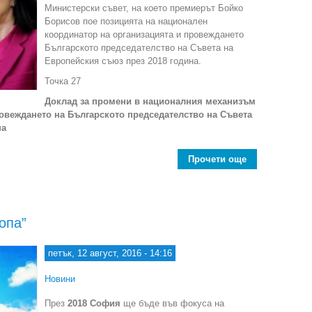
Министерски съвет, на което премиерът Бойко
Борисов пое позицията на национален
координатор на организацията и провеждането
Българското председателство на Съвета на
Европейския съюз през 2018 година.
Точка 27
Доклад за промени в националния механизъм
ровеждането на Българското председателство на Съвета
през 2018 година
Прочети още
опа”
петък, 12 август, 2016 - 14:16
Новини
През
2018 София
ще бъде във фокуса на