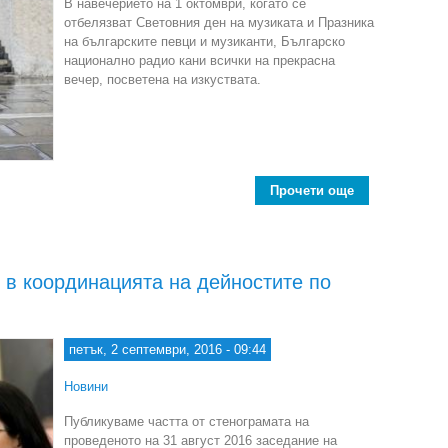
В навечерието на 1 октомври, когато се
отбелязват Световния ден на музиката и Празника
на българските певци и музиканти, Българско
национално радио кани всички на прекрасна
вечер, посветена на изкуствата.
Прочети още
about “Нощ на
 в координацията на дейностите по
петък, 2 септември, 2016 - 09:44
Новини
Публикуваме частта от стенограмата на
проведеното на 31 август 2016 заседание на