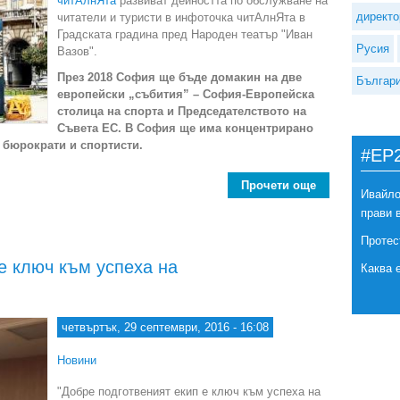
читАлнЯта
развиват дейността по обслужване на
директо
читатели и туристи в инфоточка читАлнЯта в
Градската градина пред Народен театър "Иван
Русия
Вазов".
През 2018 София ще бъде домакин на две
Българ
европейски „събития” – София-Европейска
столица на спорта и Председателството на
Съвета ЕС. В София ще има концентрирано
 бюрократи и спортисти.
#EP
Прочети още
about В София
Ивайло
прави 
Протес
е ключ към успеха на
Каква 
четвъртък, 29 септември, 2016 - 16:08
Новини
"Добре подготвеният екип е ключ към успеха на