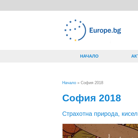
Премини към основното съдържание
НАЧАЛО
АК
Начало
» София 2018
Вие сте тук
София 2018
Страхотна природа, кисе