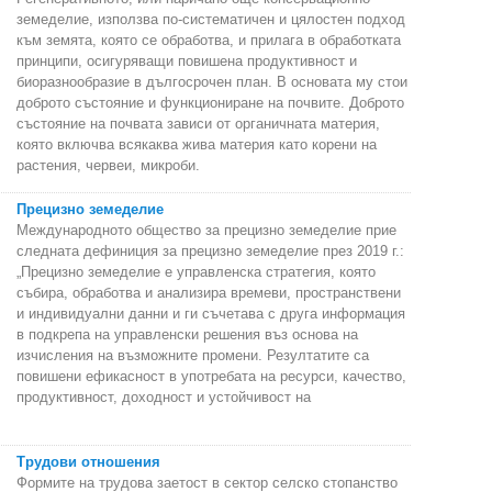
земеделие, използва по-систематичен и цялостен подход
към земята, която се обработва, и прилага в обработката
принципи, осигуряващи повишена продуктивност и
биоразнообразие в дългосрочен план. В основата му стои
доброто състояние и функциониране на почвите. Доброто
състояние на почвата зависи от органичната материя,
която включва всякаква жива материя като корени на
растения, червеи, микроби.
Прецизно земеделие
Международното общество за прецизно земеделие прие
следната дефиниция за прецизно земеделие през 2019 г.:
„Прецизно земеделие е управленска стратегия, която
събира, обработва и анализира времеви, пространствени
и индивидуални данни и ги съчетава с друга информация
в подкрепа на управленски решения въз основа на
изчисления на възможните промени. Резултатите са
повишени ефикасност в употребата на ресурси, качество,
продуктивност, доходност и устойчивост на
Трудови отношения
Формите на трудова заетост в сектор селско стопанство