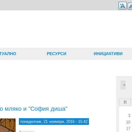
ТУАЛНО
РЕСУРСИ
ИНИЦИАТИВИ
«
П
ло мляко и "София диша"
3
понеделник, 21 ноември, 2016 - 15:42
10
17