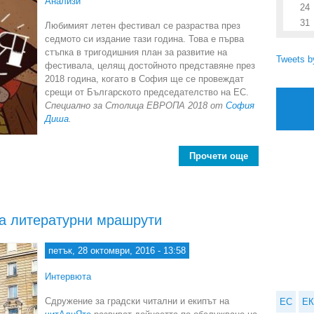
Анализи
24
31
Любимият летен фестивал се разраства през
седмото си издание тази година. Това е първа
стъпка в тригодишния план за развитие на
Tweets 
фестивала, целящ достойното представяне през
2018 година, когато в София ще се провеждат
срещи от Българското председателство на ЕС.
Специално за Столица ЕВРОПА 2018 от
София
Диша
.
Прочети още
about Страхот
а литературни мрашрути
петък, 28 октомври, 2016 - 13:58
Интервюта
Сдружение за градски читални и екипът на
ЕС
ЕК