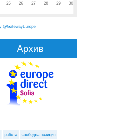
25
26
27
28
29
30
by @GatewayEurope
Архив
на природа, кисело мляко и "София диша"
работа
свободна позиция