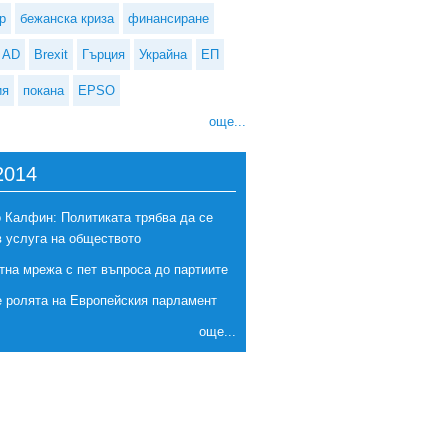
р
бежанска криза
финансиране
AD
Brexit
Гърция
Украйна
ЕП
ия
покана
EPSO
още...
2014
 през 2018 ще има литературни мрашрути
 Калфин: Политиката трябва да се
в услуга на обществото
тна мрежа с пет въпроса до партиите
е ролята на Европейския парламент
още...