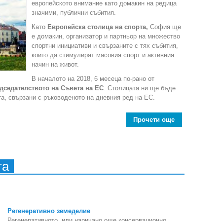
европейското внимание като домакин на редица
значими, публични събития.
Като
Европейска столица на спорта,
София ще
е домакин, организатор и партньор на множество
спортни инициативи и свързаните с тях събития,
които да стимулират масовия спорт и активния
начин на живот.
В началото на 2018, 6 месеца по-рано от
дседателството на Съвета на ЕС
. Столицата ни ще бъде
а, свързани с ръководеното на дневния ред на ЕС.
Прочети още
about Инициа
та
Регенеративно земеделие
Регенеративното, или наричано още консервационно