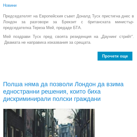
Новини
Председателят на Европейския съвет Доналд Туск пристигна днес в
Лондон за разговори за Брекзит с британската министър-
председателка Тереза Мей, предаде БТА.
Мей поздрави Туск пред своята резиденция на „Даунинг стрийт“.
Двамата не направиха изказвания за срещата.
Прочети още
прис
в Л
Полша няма да позволи Лондон да взима
разг
едностранни решения, които биха
от
Бр
дискриминирали полски граждани