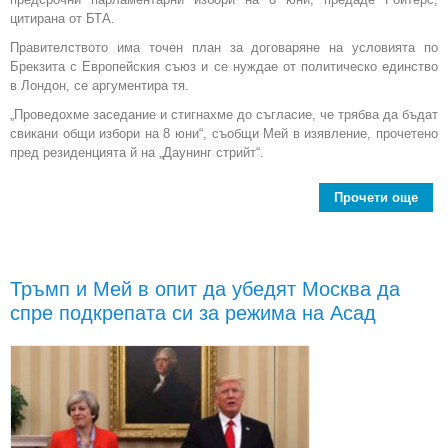
цитирана от БТА.
Правителството има точен план за договаряне на условията по
Брекзита с Европейския съюз и се нуждае от политическо единство
в Лондон, се аргументира тя.
„Проведохме заседание и стигнахме до съгласие, че трябва да бъдат
свикани общи избори на 8 юни“, съобщи Мей в изявление, прочетено
пред резиденцията й на „Даунинг стрийт“.
Прочети още
Тер
пре
Тръмп и Мей в опит да убедят Москва да
спре подкрепата си за режима на Асад