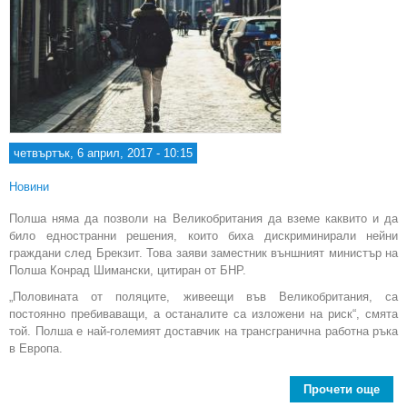
четвъртък, 6 април, 2017 - 10:15
Новини
Полша няма да позволи на Великобритания да вземе каквито и да
било едностранни решения, които биха дискриминирали нейни
граждани след Брекзит. Това заяви заместник външният министър на
Полша Конрад Шимански, цитиран от БНР.
„Половината от поляците, живеещи във Великобритания, са
постоянно пребиваващи, а останалите са изложени на риск“, смята
той. Полша е най-големият доставчик на трансгранична работна ръка
в Европа.
Прочети още
ням