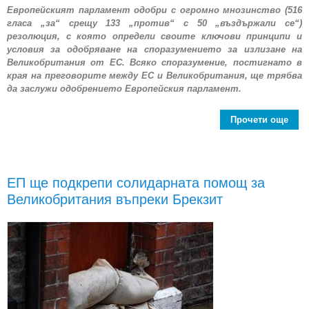
Европейският парламент одобри с огромно мнозинство (516
гласа „за“ срещу 133 „против“ с 50 „въздържали се“)
резолюция, с която определи своите ключови принципи и
условия за одобряване на споразумението за излизане на
Великобритания от ЕС. Всяко споразумение, постигнато в
края на преговорите между ЕС и Великобритания, ще трябва
да заслужи одобрението Европейския парламент.
Прочети още
ab
у
од
спор
ЕП ще подкрепи солидарната помощ за
Великобритания въпреки Брекзит