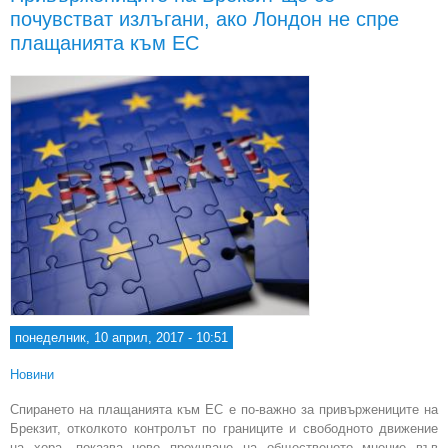
почувстват излъгани, ако Лондон не спре
подк
плащанията към ЕС
реж
понеделник, 10 април, 2017 - 10:51
Новини
Спирането на плащанията към ЕС е по-важно за привържениците на
Брекзит, отколкото контролът по границите и свободното движение
на хора, показва ново проучване на общественото мнение във