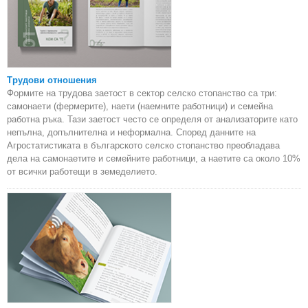
Трудови отношения
Формите на трудова заетост в сектор селско стопанство са три:
самонаети (фермерите), наети (наемните работници) и семейна
работна ръка. Тази заетост често се определя от анализаторите като
непълна, допълнителна и неформална. Според данните на
Агростатистиката в българското селско стопанство преобладава
дела на самонаетите и семейните работници, а наетите са около 10%
от всички работещи в земеделието.