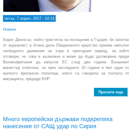
петък, 7 април, 2017 - 14:13
Новини
Борис Джонсън, който пристигна на посещение в Гърция, бе запитан
от журналист в Атина дали Обединеното кралство приема напълно
свободното движение на хора в преходния период, на който
отговори, че това е възможно и може да бъде договорено преди
Великобритания да напусне ЕС след две години. Външният
министър отбеляза, че през последните 10 години е бил един от
малкото британски политици, които са говорили за ползата от
миграцията, предаде БНР.
Прочети още
Дж
Сво
Много европейски държави подкрепиха
дв
нанесения от САЩ удар по Сирия