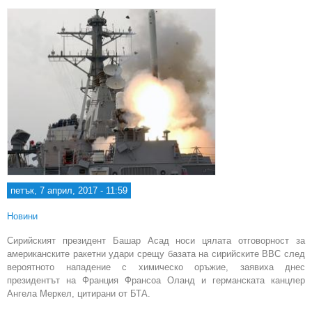
дог
петък, 7 април, 2017 - 11:59
Новини
Сирийският президент Башар Асад носи цялата отговорност за
американските ракетни удари срещу базата на сирийските ВВС след
вероятното нападение с химическо оръжие, заявиха днес
президентът на Франция Франсоа Оланд и германската канцлер
Ангела Меркел, цитирани от БТА.