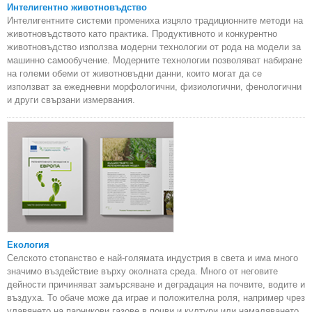
Интелигентно животновъдство
Интелигентните системи промениха изцяло традиционните методи на
животновъдството като практика. Продуктивното и конкурентно
животновъдство използва модерни технологии от рода на модели за
машинно самообучение. Модерните технологии позволяват набиране
на големи обеми от животновъдни данни, които могат да се
използват за ежедневни морфологични, физиологични, фенологични
и други свързани измервания.
Екология
Селското стопанство е най-голямата индустрия в света и има много
значимо въздействие върху околната среда. Много от неговите
дейности причиняват замърсяване и деградация на почвите, водите и
въздуха. То обаче може да играе и положителна роля, например чрез
улавянето на парникови газове в почви и култури или намаляването