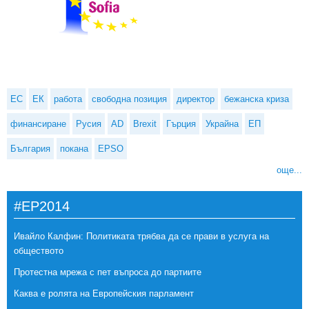
ЕС
ЕК
работа
свободна позиция
директор
бежанска криза
финансиране
Русия
AD
Brexit
Гърция
Украйна
ЕП
България
покана
EPSO
още...
#EP2014
Ивайло Калфин: Политиката трябва да се прави в услуга на
обществото
Протестна мрежа с пет въпроса до партиите
Каква е ролята на Европейския парламент