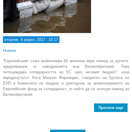
вторник, 4 април, 2017 - 15:17
Новини
“Европейският съюз мобилизира 60 милиона евро помощ за щетите,
предизвикани от наводненията във Великобритания. Това
потвърждава солидарността на ЕС чрез неговия бюджет”, каза
евродепутатът Хосе Мануел Фернандес, говорител на Групата на
ЕНП в Комисията по бюджет и докладчик за мобилизирането на
Европейския фонд за солидарност, от който да се осигури помощ за
Великобритания.
Прочети още
Вел