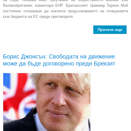
Великобритания, коментира БНР. Британският премиер Тереза Мей
постоянно отказваше да изключи продължаването на плащанията
към бюджета на ЕС преди преговорите.
Прочети още
При
на Б
и
Борис Джонсън: Свободата на движение
Ло
може да бъде договорено преди Брекзит
пла