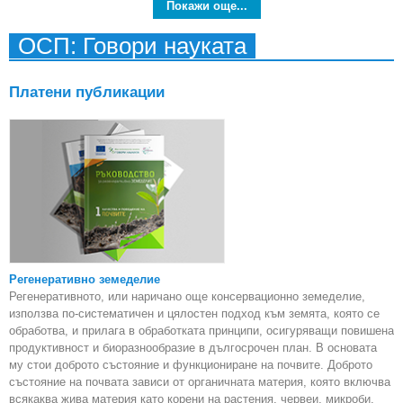
Покажи още...
ОСП: Говори науката
Платени публикации
Регенеративно земеделие
Регенеративното, или наричано още консервационно земеделие,
използва по-систематичен и цялостен подход към земята, която се
обработва, и прилага в обработката принципи, осигуряващи повишена
продуктивност и биоразнообразие в дългосрочен план. В основата
му стои доброто състояние и функциониране на почвите. Доброто
състояние на почвата зависи от органичната материя, която включва
всякаква жива материя като корени на растения, червеи, микроби.