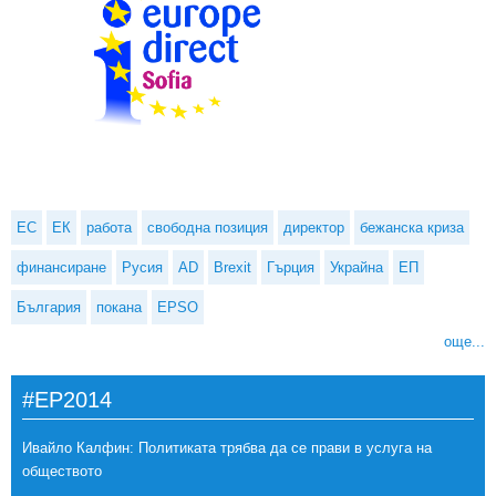
ЕС
ЕК
работа
свободна позиция
директор
бежанска криза
финансиране
Русия
AD
Brexit
Гърция
Украйна
ЕП
България
покана
EPSO
още...
#EP2014
Ивайло Калфин: Политиката трябва да се прави в услуга на
обществото