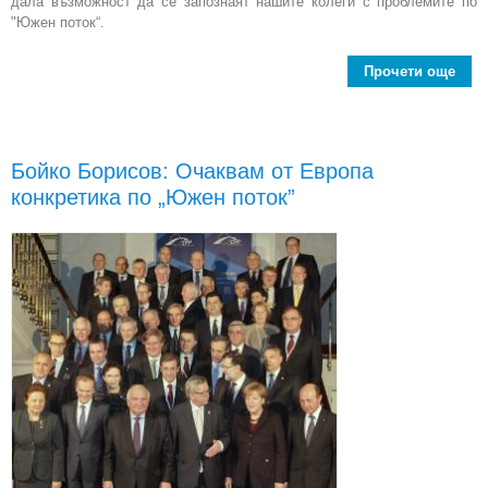
дала възможност да се запознаят нашите колеги с проблемите по
"Южен поток“.
Прочети още
Бъ
нео
раз
Бойко Борисов: Очаквам от Европа
конкретика по „Южен поток”