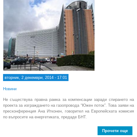
вторник, 2 декември, 2014 - 17:01
Новини
Не съществува правна рамка за компенсации заради спирането на
проекта за изграждането на газопровода “Южен поток”. Това заяви на
пресконференция Ана Итконен, говорител на Европейската комисия
по въпросите на енергетиката, предаде БНТ.
Прочети още
ab