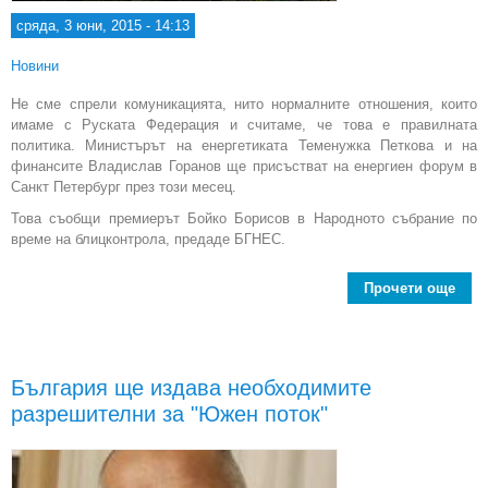
сряда, 3 юни, 2015 - 14:13
Новини
Не сме спрели комуникацията, нито нормалните отношения, които
имаме с Руската Федерация и считаме, че това е правилната
политика. Министърът на енергетиката Теменужка Петкова и на
финансите Владислав Горанов ще присъстват на енергиен форум в
Санкт Петербург през този месец.
Това съобщи премиерът Бойко Борисов в Народното събрание по
време на блицконтрола, предаде БГНЕС.
Прочети още
abou
Не 
ком
"Ю
България ще издава необходимите
разрешителни за "Южен поток"