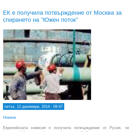
пис
ЕК е получила потвърждение от Москва за
пре
спирането на "Южен поток"
в
петък, 12 декември, 2014 - 09:47
Новини
Европейската комисия е получила потвърждение от Русия, че