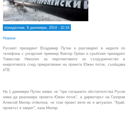
понеделник, 8 декември, 2014 - 10:16
Новини
Руският президент Владимир Путин е разговарял в неделя по
телефона с унгарския премиер Виктор Орбан и сръбския президент
Томислав Николич за перспективите за сътрудничество в
енергетиката след прекратяване на проекта Южен поток, съобщава
бТВ.
На 1 декември Путин заяви, че "при сегашните обстоятелства Русия
няма да реализира проекта Южен поток", а директорът на Газпром
Алексей Милер отбеляза, че този проект вече не е актуален. "Край,
проектът е закрит", каза Милер.