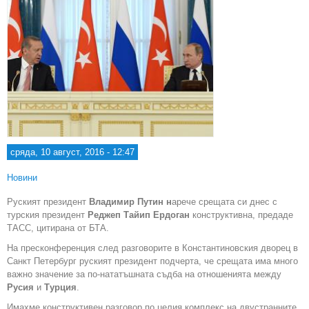
сряда, 10 август, 2016 - 12:47
Новини
Руският президент
Владимир Путин н
арече срещата си днес с
турския президент
Реджеп Тайип Ердоган
конструктивна, предаде
ТАСС, цитирана от БТА.
На пресконференция след разговорите в Константиновския дворец в
Санкт Петербург руският президент подчерта, че срещата има много
важно значение за по-нататъшната съдба на отношенията между
Русия
и
Турция
.
Имахме конструктивен разговор по целия комплекс на двустранните