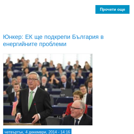
Прочети още
a
П
об
"
пото
Юнкер: ЕК ще подкрепи България в
Орб
енергийните проблеми
Ник
четвъртък, 4 декември, 2014 - 14:16