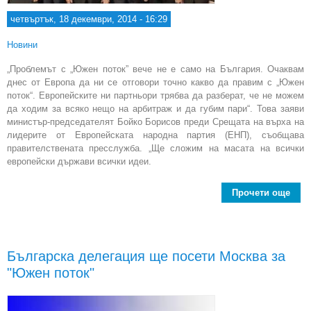
четвъртък, 18 декември, 2014 - 16:29
Новини
„Проблемът с „Южен поток” вече не е само на България. Очаквам
днес от Европа да ни се отговори точно какво да правим с „Южен
поток“. Европейските ни партньори трябва да разберат, че не можем
да ходим за всяко нещо на арбитраж и да губим пари“. Това заяви
министър-председателят Бойко Борисов преди Срещата на върха на
лидерите от Европейската народна партия (ЕНП), съобщава
правителствената пресслужба. „Ще сложим на масата на всички
европейски държави всички идеи.
Прочети още
Бо
О
от 
Българска делегация ще посети Москва за
конк
"Южен поток"
по