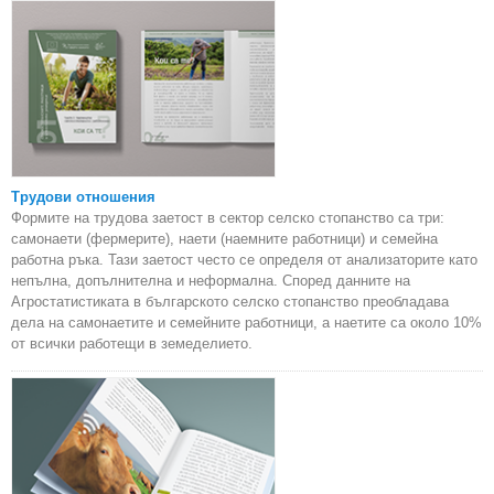
Трудови отношения
Формите на трудова заетост в сектор селско стопанство са три:
самонаети (фермерите), наети (наемните работници) и семейна
работна ръка. Тази заетост често се определя от анализаторите като
непълна, допълнителна и неформална. Според данните на
Агростатистиката в българското селско стопанство преобладава
дела на самонаетите и семейните работници, а наетите са около 10%
от всички работещи в земеделието.