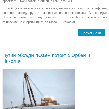
проектът "Южен поток" е спрян, съобщава БНР.
В съобщение на комисията се казва, че това е станало в телефонен
разговор между руския министър на енерегетиката Александър
Новак и заместник-председателя на Европейската комисия по
въпросите на енергийния съюз Марош Шевчович.
Прочети още
пот
от
спи
Путин обсъди "Южен поток" с Орбан и
"Юж
Николич