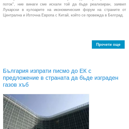
поток", ние винаги сме искали той да бъде реализиран, заявил
Лукарски в кулоарите на икономическия форум на страните от
Централна и Източна Европа с Китай, който се провежда в Белград.
Прочети още
Бълг
дел
ще 
Мос
България изпрати писмо до ЕК с
предложение в страната да бъде изграден
газов хъб