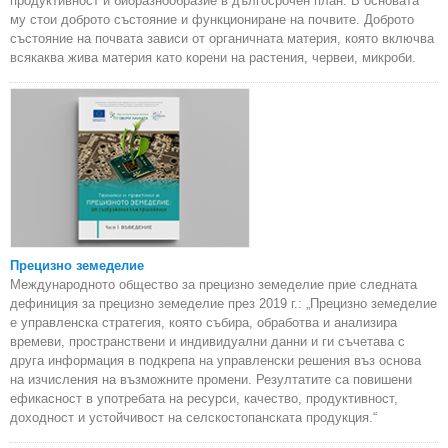
продуктивност и биоразнообразие в дългосрочен план. В основата
му стои доброто състояние и функциониране на почвите. Доброто
състояние на почвата зависи от органичната материя, която включва
всякаква жива материя като корени на растения, червеи, микроби.
Прецизно земеделие
Международното общество за прецизно земеделие прие следната
дефиниция за прецизно земеделие през 2019 г.: „Прецизно земеделие
е управленска стратегия, която събира, обработва и анализира
времеви, пространствени и индивидуални данни и ги съчетава с
друга информация в подкрепа на управленски решения въз основа
на изчисления на възможните промени. Резултатите са повишени
ефикасност в употребата на ресурси, качество, продуктивност,
доходност и устойчивост на селскостопанската продукция.“