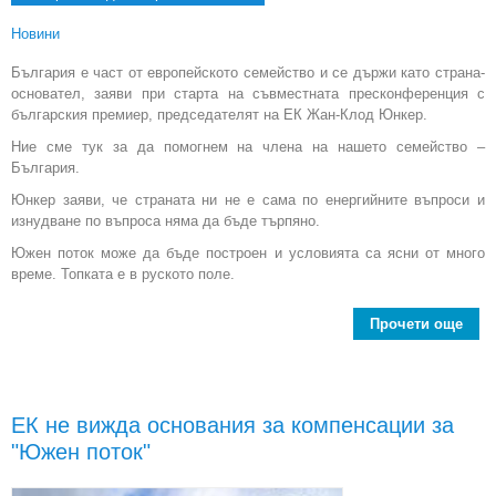
Новини
България е част от европейското семейство и се държи като страна-
основател, заяви при старта на съвместната пресконференция с
българския премиер, председателят на ЕК Жан-Клод Юнкер.
Ние сме тук за да помогнем на члена на нашето семейство –
България.
Юнкер заяви, че страната ни не е сама по енергийните въпроси и
изнудване по въпроса няма да бъде търпяно.
Южен поток може да бъде построен и условията са ясни от много
време. Топката е в руското поле.
Прочети още
Юн
п
Бъл
ЕК не вижда основания за компенсации за
енер
"Южен поток"
п