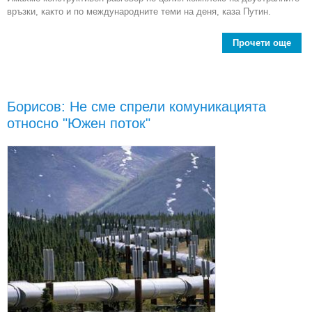
връзки, както и по международните теми на деня, каза Путин.
Прочети още
abo
възс
от
си
Борисов: Не сме спрели комуникацията
относно "Южен поток"