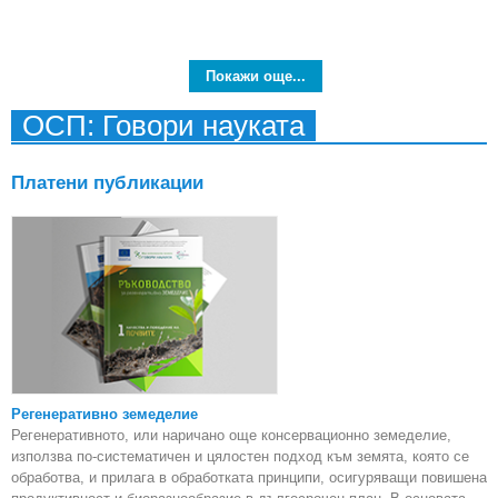
о
ком
Покажи още...
ОСП: Говори науката
Платени публикации
Регенеративно земеделие
Регенеративното, или наричано още консервационно земеделие,
използва по-систематичен и цялостен подход към земята, която се
обработва, и прилага в обработката принципи, осигуряващи повишена