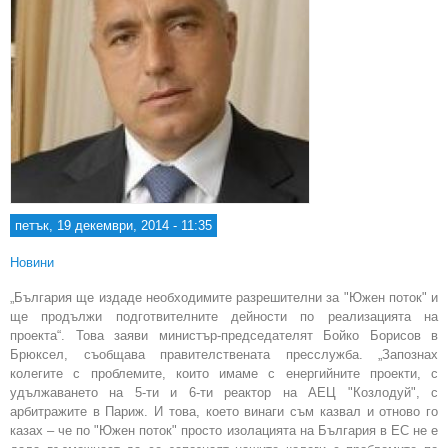
петък, 19 декември, 2014 - 11:35
Новини
„България ще издаде необходимите разрешителни за "Южен поток" и
ще продължи подготвителните дейности по реализацията на
проекта“. Това заяви министър-председателят Бойко Борисов в
Брюксел, съобщава правителствената пресслужба. „Запознах
колегите с проблемите, които имаме с енергийните проекти, с
удължаването на 5-ти и 6-ти реактор на АЕЦ "Козлодуй", с
арбитражите в Париж. И това, което винаги съм казвал и отново го
казах – че по "Южен поток" просто изолацията на България в ЕС не е