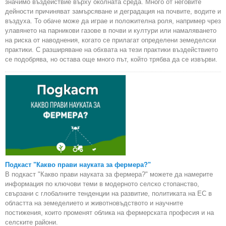
значимо въздействие върху околната среда. Много от неговите
дейности причиняват замърсяване и деградация на почвите, водите и
въздуха. То обаче може да играе и положителна роля, например чрез
улавянето на парникови газове в почви и култури или намаляването
на риска от наводнения, когато се прилагат определени земеделски
практики. С разширяване на обхвата на тези практики въздействието
се подобрява, но остава още много път, който трябва да се извърви.
Подкаст "Какво прави науката за фермера?"
В подкаст "Какво прави науката за фермера?" можете да намерите
информация по ключови теми в модерното селско стопанство,
свързани с глобалните тенденции на развитие, политиката на ЕС в
областта на земеделието и животновъдството и научните
постижения, които променят облика на фермерската професия и на
селските райони.