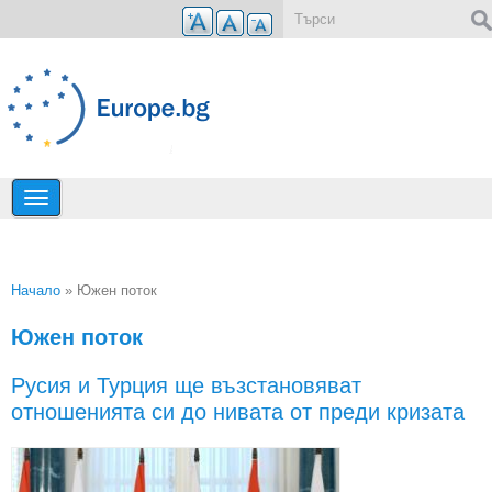
Премини към основното съдържание
Форма за търсене
Начало
» Южен поток
Вие сте тук
Южен поток
Русия и Турция ще възстановяват
отношенията си до нивата от преди кризата