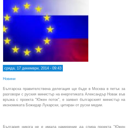
сряда, 17 декември, 2014 - 09:43
Новини
Българска правителствена делегация ще бъде в Москва в петък за
разговори с руския министър на енергетиката Александър Новак във
връзка с проекта "Южен поток", е заявил българският министър на
икономиката Божидар Лукарски, цитиран от руски медии.
България никога не е имала намерение да спира проекта "Южен