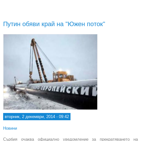
за 
див
Путин обяви край на "Южен поток"
вторник, 2 декември, 2014 - 09:42
Новини
Сърбия очаква официално уведомление за прекратяването на