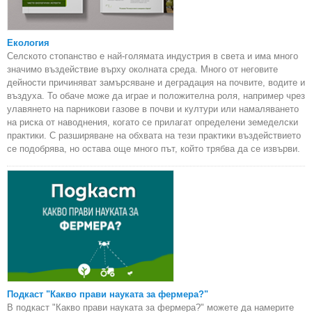
Екология
Селското стопанство е най-голямата индустрия в света и има много
значимо въздействие върху околната среда. Много от неговите
дейности причиняват замърсяване и деградация на почвите, водите и
въздуха. То обаче може да играе и положителна роля, например чрез
улавянето на парникови газове в почви и култури или намаляването
на риска от наводнения, когато се прилагат определени земеделски
практики. С разширяване на обхвата на тези практики въздействието
се подобрява, но остава още много път, който трябва да се извърви.
Подкаст "Какво прави науката за фермера?"
В подкаст "Какво прави науката за фермера?" можете да намерите