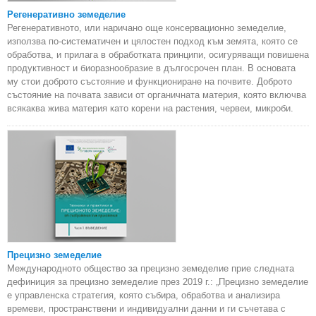
Регенеративно земеделие
Регенеративното, или наричано още консервационно земеделие,
използва по-систематичен и цялостен подход към земята, която се
обработва, и прилага в обработката принципи, осигуряващи повишена
продуктивност и биоразнообразие в дългосрочен план. В основата
му стои доброто състояние и функциониране на почвите. Доброто
състояние на почвата зависи от органичната материя, която включва
всякаква жива материя като корени на растения, червеи, микроби.
Прецизно земеделие
Международното общество за прецизно земеделие прие следната
дефиниция за прецизно земеделие през 2019 г.: „Прецизно земеделие
е управленска стратегия, която събира, обработва и анализира
времеви, пространствени и индивидуални данни и ги съчетава с