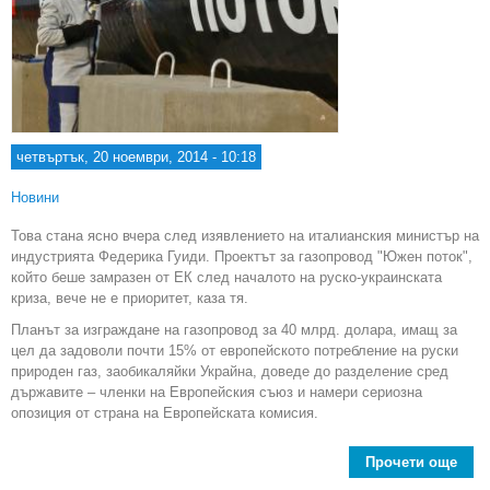
четвъртък, 20 ноември, 2014 - 10:18
Новини
Това стана ясно вчера след изявлението на италианския министър на
индустрията Федерика Гуиди. Проектът за газопровод "Южен поток",
който беше замразен от ЕК след началото на руско-украинската
криза, вече не е приоритет, каза тя.
Планът за изграждане на газопровод за 40 млрд. долара, имащ за
цел да задоволи почти 15% от европейското потребление на руски
природен газ, заобикаляйки Украйна, доведе до разделение сред
държавите – членки на Европейския съюз и намери сериозна
опозиция от страна на Европейската комисия.
Прочети още
Про