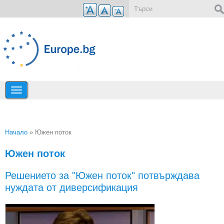
Премини към основното съдържание
Форма за търсене
Начало
» Южен поток
Вие сте тук
Южен поток
Решението за "Южен поток" потвърждава
нуждата от диверсификация