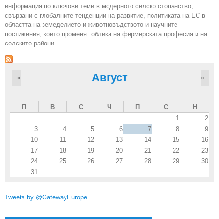
информация по ключови теми в модерното селско стопанство,
свързани с глобалните тенденции на развитие, политиката на ЕС в
областта на земеделието и животновъдството и научните
постижения, които променят облика на фермерската професия и на
селските райони.
Август
«
»
П
В
С
Ч
П
С
Н
1
2
3
4
5
6
7
8
9
10
11
12
13
14
15
16
17
18
19
20
21
22
23
24
25
26
27
28
29
30
31
Tweets by @GatewayEurope