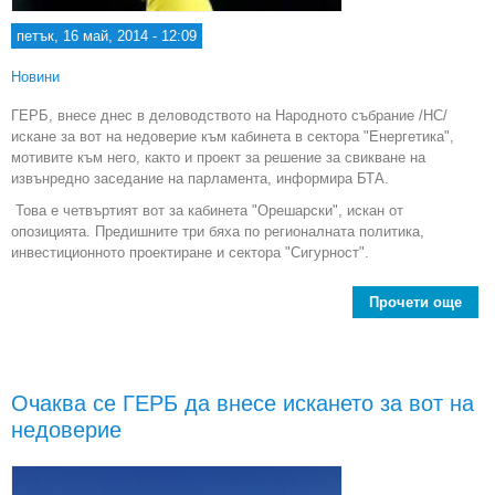
петък, 16 май, 2014 - 12:09
Новини
ГЕРБ, внесе днес в деловодството на Народното събрание /НС/
искане за вот на недоверие към кабинета в сектора "Енергетика",
мотивите към него, както и проект за решение за свикване на
извънредно заседание на парламента, информира БТА.
Това е четвъртият вот за кабинета "Орешарски", искан от
опозицията. Предишните три бяха по регионалната политика,
инвестиционното проектиране и сектора "Сигурност".
Прочети още
ГЕР
ис
за
Очаква се ГЕРБ да внесе искането за вот на
нед
недоверие