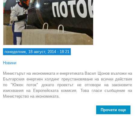
понеделник, 18 август, 2014 - 18:21
Новини
Министърът на икономиката и енергетиката Васил Щонов възложи на
Българския енергиен холдинг преустановяване на всички действия
по "Южен поток" докато проектът не отговори на законовите
изисквания на Европейската комисия. Това гласи съобщение на
Министерство на икономиката.
Прочети още
ab
Що
преу
на