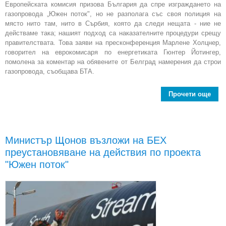
Европейската комисия призова България да спре изграждането на
газопровода „Южен поток", но не разполага със своя полиция на
място нито там, нито в Сърбия, която да следи нещата - ние не
действаме така; нашият подход са наказателните процедури срещу
правителствата. Това заяви на пресконференция Марлене Холцнер,
говорител на еврокомисаря по енергетиката Гюнтер Йотингер,
помолена за коментар на обявените от Белград намерения да строи
газопровода, съобщава БТА.
Прочети още
Бъл
изгр
Министър Щонов възложи на БЕХ
преустановяване на действия по проекта
"Южен поток"