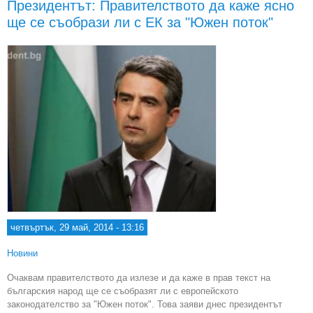
Президентът: Правителството да каже ясно
пр
ще се съобрази ли с ЕК за "Южен поток"
четвъртък, 29 май, 2014 - 13:16
Новини
Очаквам правителството да излезе и да каже в прав текст на
българския народ ще се съобразят ли с европейското
законодателство за "Южен поток". Това заяви днес президентът