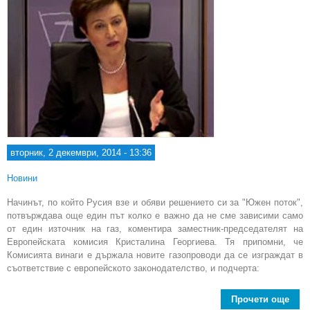
вторник, 2 декември, 2014 - 13:36
Новини
Начинът, по който Русия взе и обяви решението си за "Южен поток",
потвърждава още един път колко е важно да не сме зависими само
от един източник на газ, коментира заместник-председателят на
Европейската комисия Кристалина Георгиева. Тя припомни, че
Комисията винаги е държала новите газопроводи да се изграждат в
съответствие с европейското законодателство, и подчерта:
Прочети още
abo