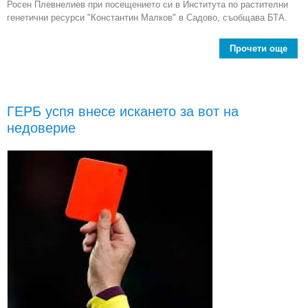
Росен Плевнелиев при посещението си в Института по растителни
генетични ресурси "Константин Малков" в Садово, съобщава БТА.
Прочети още
П
Прав
д
ще 
ГЕРБ успя внесе искането за вот на
недоверие
"Ю