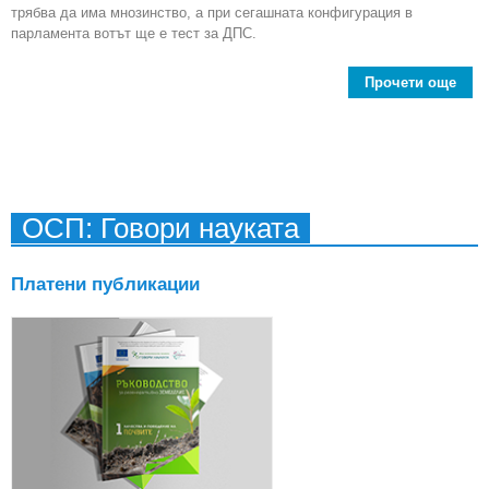
трябва да има мнозинство, а при сегашната конфигурация в
парламента вотът ще е тест за ДПС.
Прочети още
Оча
Г
ис
за
нед
ОСП: Говори науката
Платени публикации