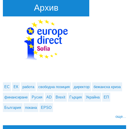
Архив
ЕС
ЕК
работа
свободна позиция
директор
бежанска криза
финансиране
Русия
AD
Brexit
Гърция
Украйна
ЕП
България
покана
EPSO
още...