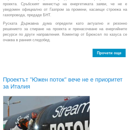
проекта. Сръбският министър на енергетиката заяви, че не е
уведомен официално от Газпром за промени, касаещи строежа на
газопровода, предаде БНТ.
Руската Държавна дума определи като актуално и резонно
решението за спиране на проекта и пренасочване на енергийните
ресурси по други направления. Коментар от Брюксел по казуса се
очаква в ранния следобед.
Прочети още
abo
Пут
обя
кр
Проектът "Южен поток" вече не е приоритет
"Юж
за Италия
пото