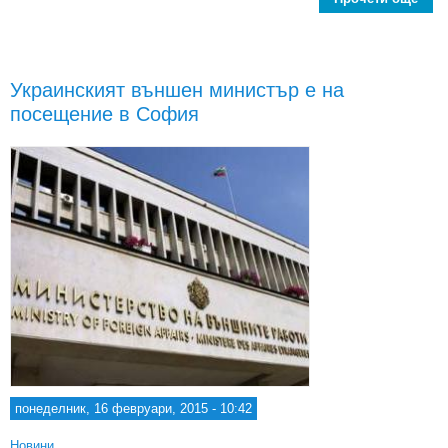
Ук
моб
Украинският външен министър е на
на
посещение в София
понеделник, 16 февруари, 2015 - 10:42
Новини