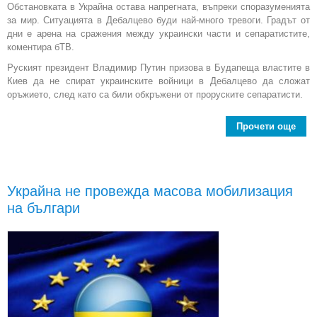
Обстановката в Украйна остава напрегната, въпреки споразуменията
за мир. Ситуацията в Дебалцево буди най-много тревоги. Градът от
дни е арена на сражения между украински части и сепаратистите,
коментира бТВ.
Руският президент Владимир Путин призова в Будапеща властите в
Киев да не спират украинските войници в Дебалцево да сложат
оръжието, след като са били обкръжени от проруските сепаратисти.
Прочети още
Нап
пр
Украйна не провежда масова мобилизация
на българи