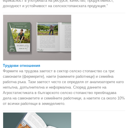
ефикасност в употребата на ресурси, качество, продуктивност,
доходност и устойчивост на селскостопанската продукция.“
Трудови отношения
Формите на трудова заетост в сектор селско стопанство са три:
самонаети (фермерите), наети (наемните работници) и семейна
работна ръка. Тази заетост често се определя от анализаторите като
непълна, допълнителна и неформална. Според данните на
Агростатистиката в българското селско стопанство преобладава
дела на самонаетите и семейните работници, а наетите са около 10%
от всички работещи в земеделието.