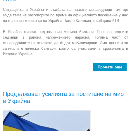
Ситуацията в Украйна и съдбата на нашите сънародници там ще
бъде тема на разговорите по време на официалното посещение у нас
на външния министър на Украйна Павло Климкин, съобщава бТВ.
В Украйна живеят над половин милион българи. През последните
седмици в района напрежението нарасна. Голяма част от
сънародниците ни отказаха да бъдат мобилизирани. Има данни и за
загинали етнически българи, които са участвали в сраженията в
Източна Украйна.
Прочети още
Укра
мин
Продължават усилията за постигане на мир
по
в Украйна