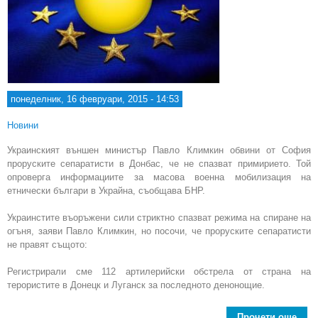
понеделник, 16 февруари, 2015 - 14:53
Новини
Украинският външен министър Павло Климкин обвини от София
проруските сепаратисти в Донбас, че не спазват примирието. Той
опроверга информациите за масова военна мобилизация на
етнически българи в Украйна, съобщава БНР.
Украинстите въоръжени сили стриктно спазват режима на спиране на
огъня, заяви Павло Климкин, но посочи, че проруските сепаратисти
не правят същото:
Регистрирали сме 112 артилерийски обстрела от страна на
терористите в Донецк и Луганск за последното денонощие.
Прочети още