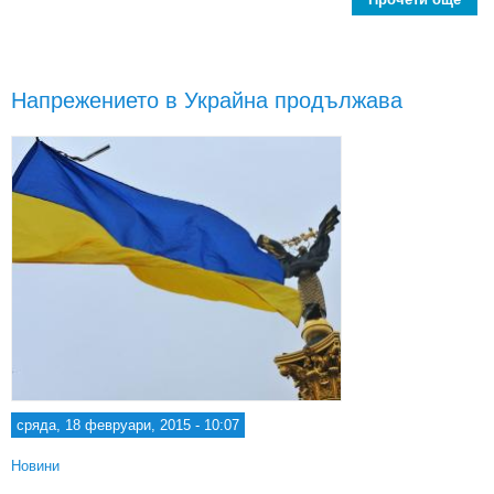
прои
за
Напрежението в Украйна продължава
сряда, 18 февруари, 2015 - 10:07
Новини