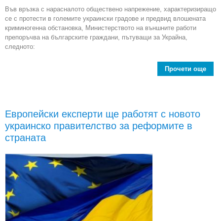
Във връзка с нарасналото обществено напрежение, характеризиращо
се с протести в големите украински градове и предвид влошената
криминогенна обстановка, Министерството на външните работи
препоръчва на българските граждани, пътуващи за Украйна,
следното:
Прочети още
Пр
бълг
г
Европейски експерти ще работят с новото
п
украинско правителство за реформите в
за
страната