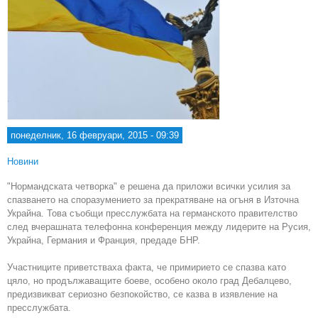
понеделник, 16 февруари, 2015 - 09:39
Новини
"Нормандската четворка" е решена да приложи всички усилия за
спазването на споразумението за прекратяване на огъня в Източна
Украйна. Това съобщи пресслужбата на германското правителство
след вчерашната телефонна конференция между лидерите на Русия,
Украйна, Германия и Франция, предаде БНР.
Участниците приветстваха факта, че примирието се спазва като
цяло, но продължаващите боеве, особено около град Дебалцево,
предизвикват сериозно безпокойство, се казва в изявление на
пресслужбата.