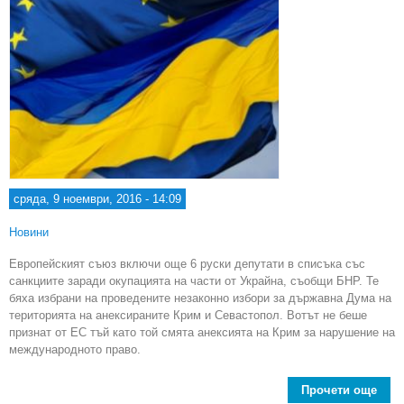
сряда, 9 ноември, 2016 - 14:09
Новини
Европейският съюз включи още 6 руски депутати в списъка със
санкциите заради окупацията на части от Украйна, съобщи БНР. Те
бяха избрани на проведените незаконно избори за държавна Дума на
територията на анексираните Крим и Севастопол. Вотът не беше
признат от ЕС тъй като той смята анексията на Крим за нарушение на
международното право.
Прочети още