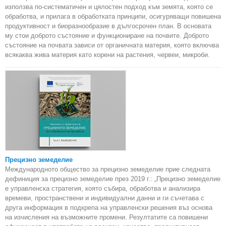
използва по-систематичен и цялостен подход към земята, която се
обработва, и прилага в обработката принципи, осигуряващи повишена
продуктивност и биоразнообразие в дългосрочен план. В основата
му стои доброто състояние и функциониране на почвите. Доброто
състояние на почвата зависи от органичната материя, която включва
всякаква жива материя като корени на растения, червеи, микроби.
Прецизно земеделие
Международното общество за прецизно земеделие прие следната
дефиниция за прецизно земеделие през 2019 г.: „Прецизно земеделие
е управленска стратегия, която събира, обработва и анализира
времеви, пространствени и индивидуални данни и ги съчетава с
друга информация в подкрепа на управленски решения въз основа
на изчисления на възможните промени. Резултатите са повишени