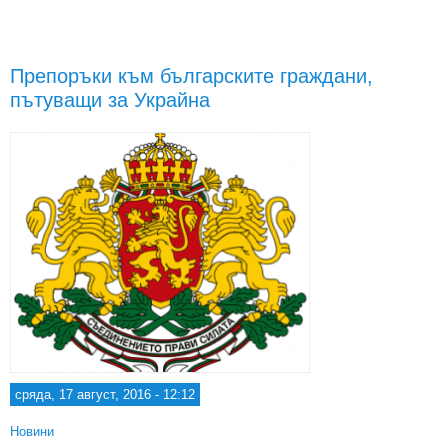
сан
още
Препоръки към българските граждани,
ок
пътуващи за Украйна
на
сряда, 17 август, 2016 - 12:12
Новини