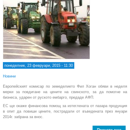
понеделник, 23 февруари, 2015 - 11:30
Новини
Европейският комисар по земеделието Фил Хоган обяви в неделя
мерки за повдигане на цените на свинското, за да помогне на
бизнеса, ударен от руското ембарго, предаде АФП.
ЕС ще окаже финансова помощ за изтеглената от пазара продукция
в опит да повиши цените, пострадали от въведената през януари
2014г. забрана за внос.
Прочети още