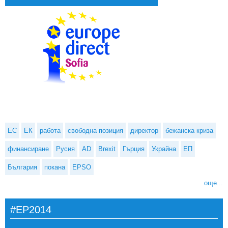
ЕС
ЕК
работа
свободна позиция
директор
бежанска криза
финансиране
Русия
AD
Brexit
Гърция
Украйна
ЕП
България
покана
EPSO
още...
#EP2014