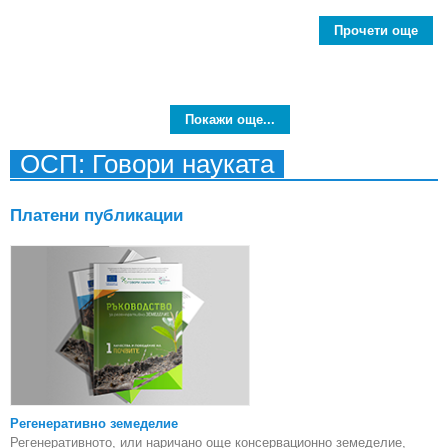
Прочети още
Про
ус
пос
Покажи още...
ОСП: Говори науката
Платени публикации
Регенеративно земеделие
Регенеративното, или наричано още консервационно земеделие,