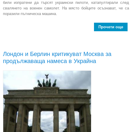
били изпратени да търсят украински пилоти, катапултирали след
свалянето на военен самолет. На място бойците осъзнават, че са
поразили пътническа машина.
Прочети още
ab
г
с
път
Лондон и Берлин критикуват Москва за
сам
продължаваща намеса в Украйна