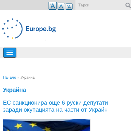
Премини към основното съдържание
Форма за търсене
Начало
» Украйна
Вие сте тук
Украйна
ЕС санкционира още 6 руски депутати
заради окупацията на части от Украйн