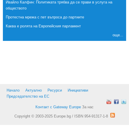
Ивайло Калфин: Политиката трябва да се прави в услуга на
обществото
Протестна мрежа с пет въпроса до партиите
Каква е ролята на Европейския парламент
още...
Начало
Актуално
Ресурси
Инициативи
Председателство на ЕС
Контакт с Gateway Europe
За нас
Copyright © 2003-2025 Europe.bg / ISBN 954-91317-1-8