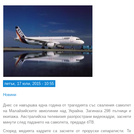
реф
петък, 17 юли, 2015 - 10:55
Новини
Днес се навършва една година от трагедията със сваления самолет
на Малайзийските авиолинии над Украйна. Загинаха 298 пътници и
екипажа. Австралийска телевизия разпространи видеокадри, заснети
минути след падането на самолета, предаде бТВ.
Според медията кадрите са заснети от проруски сепаратисти. Те