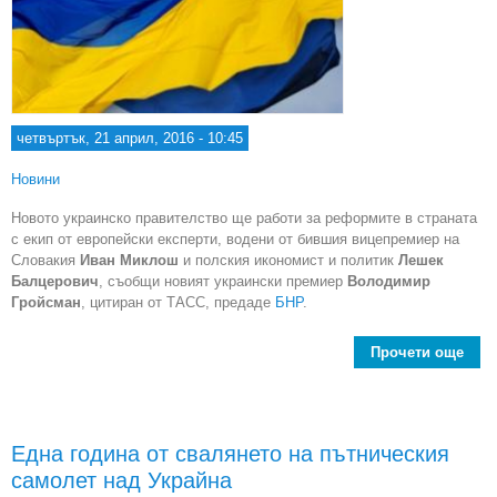
четвъртък, 21 април, 2016 - 10:45
Новини
Новото украинско правителство ще работи за реформите в страната
с екип от европейски експерти, водени от бившия вицепремиер на
Словакия
Иван Миклош
и полския икономист и политик
Лешек
Балцерович
, съобщи новият украински премиер
Володимир
Гройсман
, цитиран от ТАСС, предаде
БНР
.
Прочети още
Ев
ек
Една година от свалянето на пътническия
у
самолет над Украйна
прав