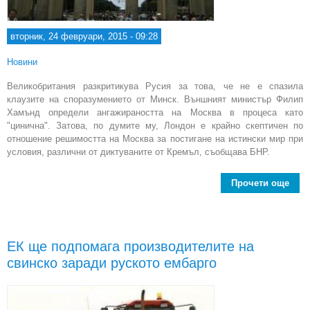
вторник, 24 февруари, 2015 - 09:28
Новини
Великобритания разкритикува Русия за това, че не е спазила
клаузите на споразумението от Минск. Външният министър Филип
Хамънд определи ангажираността на Москва в процеса като
"цинична". Затова, по думите му, Лондон е крайно скептичен по
отношение решимостта на Москва за постигане на истински мир при
условия, различни от диктуваните от Кремъл, съобщава БНР.
Прочети още
ab
про
ЕК ще подпомага производителите на
свинско заради руското ембарго