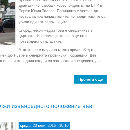
драматично, съобщи кореспондентът на БНР в
Париж Юлия Талева. Полицията е успяла да
неутрализира нападателите, но преди това те са
убили един от заложниците.
Според някои медии това е свещеникът в
църквата. Информацията все още не е
потвърдена от властите.
Атаката се е случила малко преди обед в
тиен дю Рувре в северната провинция Нормандия. Две
а влезли от задния вход и са задържали свещеника, две
Прочети още
about Заложн
лжи извънредното положение във
сряда, 20 юли, 2016 - 10:10