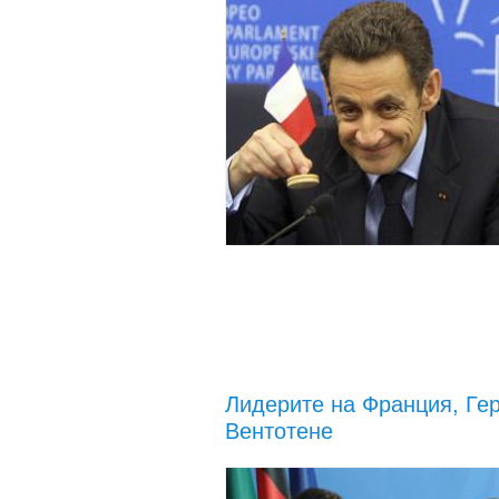
Лидерите на Франция, Ге
Вентотене