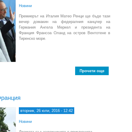
Новини
Премиерът на Италия Матео Ренци ще бъде тази
вечер домакин на федералния канцлер на
Германия Ангела Меркел и президента на
Франция Франсоа Оланд на остров Вентотене в
Тиренско море.
Прочети още
about Лидерит
Франция
вторник, 26 юли, 2016 - 12:42
Новини
Драмата със заложниците е приключила