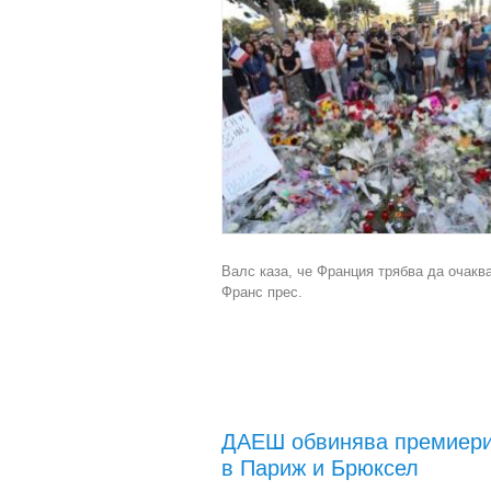
Валс каза, че Франция трябва да очакв
Франс прес.
ДАЕШ обвинява премиерит
в Париж и Брюксел