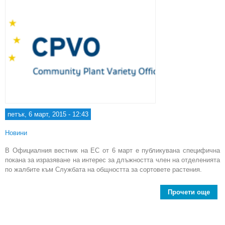
петък, 6 март, 2015 - 12:43
Новини
В Официалния вестник на ЕС от 6 март е публикувана специфична
покана за изразяване на интерес за длъжността член на отделенията
по жалбите към Службата на общността за сортовете растения.
Прочети още
Слу
об