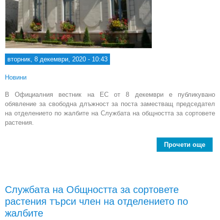
вторник, 8 декември, 2020 - 10:43
Новини
В Официалния вестник на ЕС от 8 декември е публикувано
обявление за свободна длъжност за поста заместващ председател
на отделението по жалбите на Службата на общността за сортовете
растения.
Прочети още
Слу
Об
с
Службата на Общността за сортовете
р
растения търси член на отделението по
за
жалбите
пред