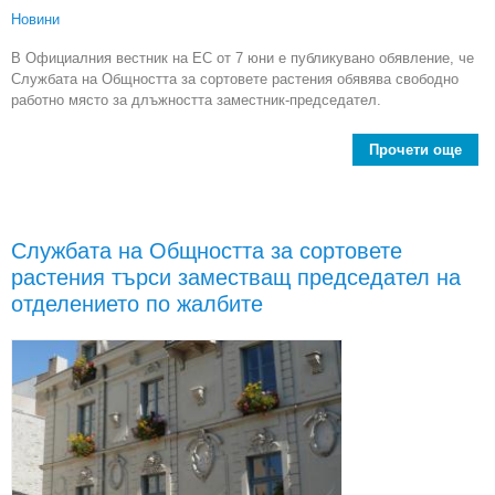
Новини
В Официалния вестник на ЕС от 7 юни е публикувано обявление, че
Службата на Общността за сортовете растения обявява свободно
работно място за длъжността заместник-председател.
Прочети още
Слу
Об
с
Службата на Общността за сортовете
р
растения търси заместващ председател на
с
отделението по жалбите
длъ
за
пред