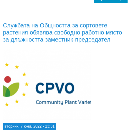
Слу
Об
с
Службата на Общността за сортовете
р
растения обявява свободно работно място
пред
за длъжността заместник-председател
отде
по 
вторник, 7 юни, 2022 - 13:31