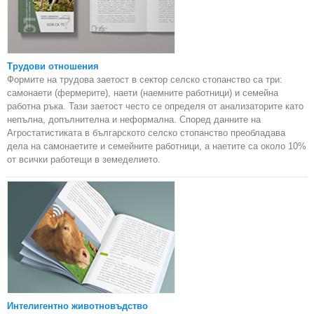
Трудови отношения
Формите на трудова заетост в сектор селско стопанство са три:
самонаети (фермерите), наети (наемните работници) и семейна
работна ръка. Тази заетост често се определя от анализаторите като
непълна, допълнителна и неформална. Според данните на
Агростатистиката в българското селско стопанство преобладава
дела на самонаетите и семейните работници, а наетите са около 10%
от всички работещи в земеделието.
Интелигентно животновъдство