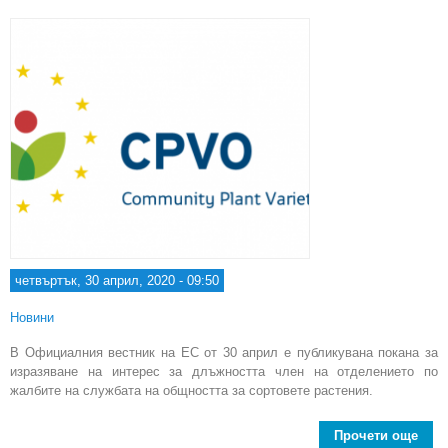
отде
по 
четвъртък, 30 април, 2020 - 09:50
Новини
В Официалния вестник на ЕС от 30 април е публикувана покана за
изразяване на интерес за длъжността член на отделението по
жалбите на службата на общността за сортовете растения.
Прочети още