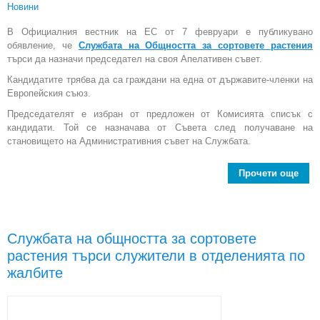
Новини
В Официалния вестник на ЕС от 7 февруари е публикувано
обявление, че
Службата на Общността за сортовете растения
търси да назначи председател на своя Апелативен съвет.
Кандидатите трябва да са граждани на една от държавите-членки на
Европейския съюз.
Председателят е избран от предложен от Комисията списък с
кандидати. Той се назначава от Съвета след получаване на
становището на Административния съвет на Службата.
Прочети още
Слу
Об
за 
Службата на общността за сортовете
растения търси служители в отделенията по
пре
жалбите
Апе