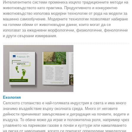
Интелигентните системи промениха изцяло традиционните методи на
животновъдството като практика. Продуктивното и конкурентно
животновъдство използва модерни технологии от рода на модели за
машинно самообучение. Модерните технологии позволяват набиране
на големи обеми от животновъдни данни, които могат да се
използват за ежедневни морфологични, физиологични, фенологични
и други свързани измервания.
Екология
Селското стопанство е най-голямата индустрия в света и има много
значимо въздействие върху околната среда. Много от неговите
дейности причиняват замърсяване и деградация на почвите, водите и
въздуха. То обаче може да играе и положителна роля, например чрез
улавянето на парникови газове в почви и култури или намаляването
на риска от наводнения, когато се прилагат определени земеделски