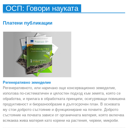
с
ОСП: Говори науката
р
слу
Платени публикации
отде
по 
Регенеративно земеделие
Регенеративното, или наричано още консервационно земеделие,
използва по-систематичен и цялостен подход към земята, която се
обработва, и прилага в обработката принципи, осигуряващи повишена
продуктивност и биоразнообразие в дългосрочен план. В основата
му стои доброто състояние и функциониране на почвите. Доброто
състояние на почвата зависи от органичната материя, която включва
всякаква жива материя като корени на растения, червеи, микроби.