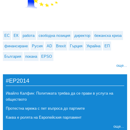
ЕС
ЕК
работа
свободна позиция
директор
бежанска криза
финансиране
Русия
AD
Brexit
Гърция
Украйна
ЕП
България
покана
EPSO
още...
#EP2014
Ивайло Калфин: Политиката трябва да се прави в услуга на
обществото
Протестна мрежа с пет въпроса до партиите
Каква е ролята на Европейския парламент
още...