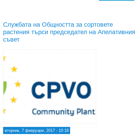
Слу
Об
с
Службата на Общността за сортовете
р
растения търси председател на Апелативния
тър
съвет
отде
по 
вторник, 7 февруари, 2017 - 10:18