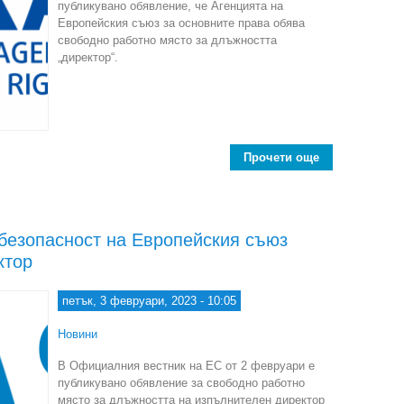
публикувано обявление, че Агенцията на
Европейския съюз за основните права обява
свободно работно място за длъжността
„директор“.
Прочети още
about Агенция
 безопасност на Европейския съюз
ктор
петък, 3 февруари, 2023 - 10:05
Новини
В Официалния вестник на ЕС от 2 февруари е
публикувано обявление за свободно работно
място за длъжността на изпълнителен директор