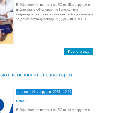
В Официалния вестник на ЕС от 15 февруари е
публикувано обявление, че Генералният
секретариат на Съвета обявява свободна позиция
за длъжността директор на Дирекция TREE.1.
Прочети още
about Генерал
ъюз за основните права търси
вторник, 14 февруари, 2023 - 10:29
Новини
В Официалния вестник на ЕС от 14 февруари е