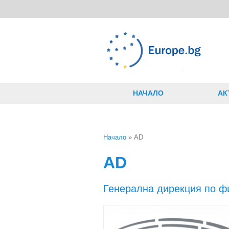
Премини към основното съдържание
НАЧАЛО
АК
Начало
» AD
Вие сте тук
AD
Генерална дирекция по ф