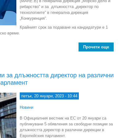
(MARE.B) в генерална дирекция „Морско дело и
рибарство“ и за длъжността „директор по
технологиите“ в генерална дирекция
„Конкуренция“.
Крайният срок за подаване на кандидатури е 1
лско време.
Прочети още
about Обяви 
и за длъжността директор на различни
парламент
петък, 20 януари, 2023 - 10:44
Новини
В Официалния вестник на ЕС от 20 януари са
публикувани 5 обявления за свободни позиции за
длъжността директор в различни дирекции в
Европейския парламент.