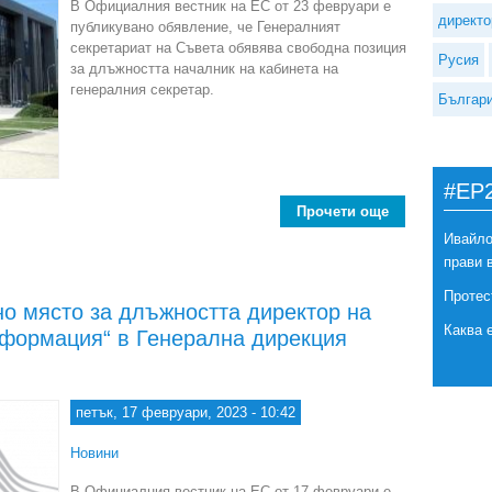
В Официалния вестник на ЕС от 23 февруари е
директо
публикувано обявление, че Генералният
секретариат на Съвета обявява свободна позиция
Русия
за длъжността началник на кабинета на
генералния секретар.
Българ
#EP
Прочети още
about Обява з
Ивайло
прави 
Протес
о място за длъжността директор на
Каква 
формация“ в Генерална дирекция
петък, 17 февруари, 2023 - 10:42
Новини
В Официалния вестник на ЕС от 17 февруари е