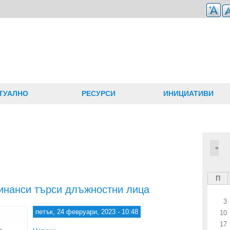
ТУАЛНО
РЕСУРСИ
ИНИЦИАТИВИ
«
П
инанси търси длъжностни лица
3
петък, 24 февруари, 2023 - 10:48
10
17