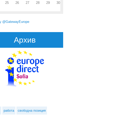
25
26
27
28
29
30
by @GatewayEurope
Архив
на дирекция по финанси търси длъжностни лица
работа
свободна позиция