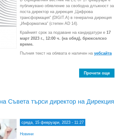
публикувано обявление за свободна длъжност за
поста директор на дирекция „Цифрова
трансформация“ (DIGIT.A) в генерална дирекция
„Информатика“ (степен AD 14).
Крайният срок за подаване на кандидатури е
17
март 2023 г., 12:00 ч. (на обяд), брюкселско
време.
Пълния текст на обявата е наличен на
уебсайта
Прочети още
about Об
на Съвета търси директор на Дирекция
сряда, 15 февруари, 2023 - 11:27
Новини