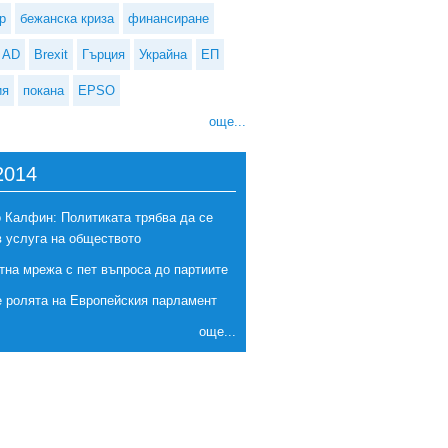
р
бежанска криза
финансиране
AD
Brexit
Гърция
Украйна
ЕП
ия
покана
EPSO
още...
2014
а свободна длъжност началник на кабинета на генералния секретар
 Калфин: Политиката трябва да се
в услуга на обществото
тна мрежа с пет въпроса до партиите
е ролята на Европейския парламент
още...