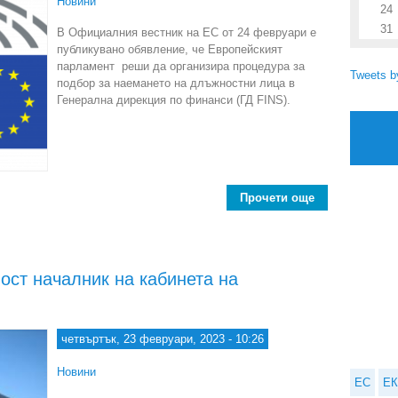
Новини
24
31
В Официалния вестник на ЕС от 24 февруари е
публикувано обявление, че Европейският
парламент реши да организира процедура за
Tweets 
подбор за наемането на длъжностни лица в
Генерална дирекция по финанси (ГД FINS).
Прочети още
about Генерал
ост началник на кабинета на
четвъртък, 23 февруари, 2023 - 10:26
Новини
ЕС
ЕК