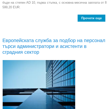
бъде на степен AD 10, първа стъпка, с основна месечна заплата от 8
599,20 EUR.
Прочети още
Евр
адм
Европейската служба за подбор на персонал
в К
търси администратори и асистенти в
сградния сектор