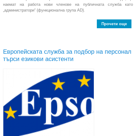
наемат на работа нови членове на публичната служба като
„администратори“ (функционална група AD).
Прочети още
Е
пер
Европейската служба за подбор на персонал
адм
търси езикови асистенти
в