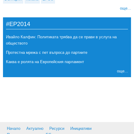
още...
#EP2014
Ивайло Калфин: Политиката трябва да се прави в услуга на
обществото
Протестна мрежа с пет въпроса до партиите
Каква е ролята на Европейския парламент
още...
Начало
Актуално
Ресурси
Инициативи