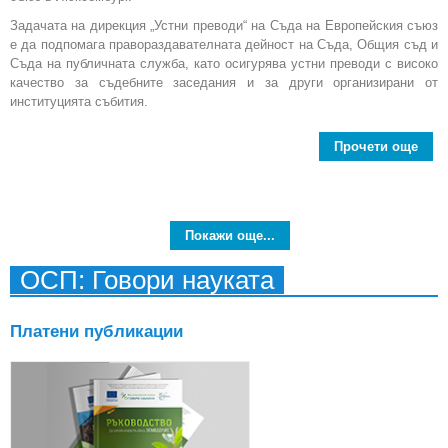
Задачата на дирекция „Устни преводи“ на Съда на Европейския съюз
е да подпомага правораздавателната дейност на Съда, Общия съд и
Съда на публичната служба, като осигурява устни преводи с високо
качество за съдебните заседания и за други организирани от
институцията събития.
Прочети още
abo
Евр
съ
дир
Покажи още...
ОСП: Говори науката
Платени публикации