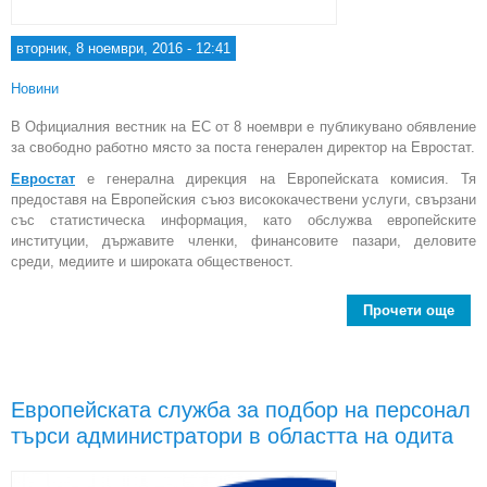
вторник, 8 ноември, 2016 - 12:41
Новини
В Официалния вестник на ЕС от 8 ноември е публикувано обявление
за свободно работно място за поста генерален директор на Евростат.
Евростат
е генерална дирекция на Европейската комисия. Тя
предоставя на Европейския съюз висококачествени услуги, свързани
със статистическа информация, като обслужва европейските
институции, държавите членки, финансовите пазари, деловите
среди, медиите и широката общественост.
Прочети още
Обя
сво
ра
мяс
Европейската служба за подбор на персонал
търси администратори в областта на одита
гене
дир