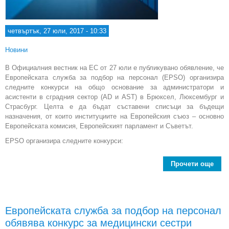
четвъртък, 27 юли, 2017 - 10:33
Новини
В Официалния вестник на ЕС от 27 юли е публикувано обявление, че
Европейската служба за подбор на персонал (EPSO) организира
следните конкурси на общо основание за администратори и
асистенти в сградния сектор (AD и AST) в Брюксел, Люксембург и
Страсбург. Целта е да бъдат съставени списъци за бъдещи
назначения, от които институциите на Европейския съюз – основно
Европейската комисия, Европейският парламент и Съветът.
EPSO организира следните конкурси:
Прочети още
Е
пер
Европейската служба за подбор на персонал
адм
обявява конкурс за медицински сестри
и