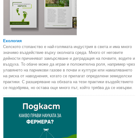
Екология
Селското стопанство е най-голямата индустрия в света и има много
значимо въздействие върху околната среда. Много от неговите
дейности причиняват замърсяване и деградация на почвите, водите и
въздуха. То обаче може да играе и положителна роля, например чрез
улавянето на парникови газове в почви и култури или намаляването
на риска от наводнения, когато се прилагат определени земеделски
практики. С разширяване на обхвата на тези практики въздействието
се подобрява, но остава още много път, който трябва да се извърви.