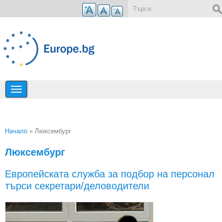
Премини към основното съдържание
Форма за търсене
Начало
» Люксембург
Вие сте тук
Люксембург
Европейската служба за подбор на персонал
търси секретари/деловодители