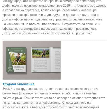
Международното общество за прецизно земеделие прие следната
дефиниция за прецизно земеделие през 2019 г.: „Прецизно земеделие
е управленска стратегия, която събира, обработва и анализира
времеви, пространствени и индивидуални данни и ги съчетава с
друга информация в подкрепа на управленски решения въз основа
на изчисления на възможните промени. Резултатите са повишени
ефикасност в употребата на ресурси, качество, продуктивност,
доходност и устойчивост на селскостопанската продукция.“
Трудови отношения
Формите на трудова заетост в сектор селско стопанство са три:
самонаети (фермерите), наети (наемните работници) и семейна
работна ръка. Тази заетост често се определя от анализаторите като
непълна, допълнителна и неформална. Според данните на
Агростатистиката в българското селско стопанство преобладава