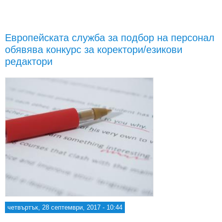
Евр
Европейската служба за подбор на персонал
обявява конкурс за коректори/езикови
с
дел
редактори
четвъртък, 28 септември, 2017 - 10:44