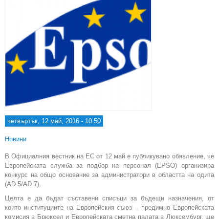
Евр
четвъртък, 12 май, 2016 - 10:50
Новини
В Официалния вестник на ЕС от 12 май е публикувано обявление, че
Европейската служба за подбор на персонал (EPSO) организира
конкурс на общо основание за администратори в областта на одита
(AD 5/AD 7).
Целта е да бъдат съставени списъци за бъдещи назначения, от
които институциите на Европейския съюз – предимно Европейската
комисия в Брюксел и Европейската сметна палата в Люксембург, ще