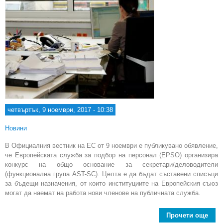
четвъртък, 9 ноември, 2017 - 10:38
Новини
В Официалния вестник на ЕС от 9 ноември е публикувано обявление,
че Европейската служба за подбор на персонал (EPSO) организира
конкурс на общо основание за секретари/деловодители
(функционална група AST-SC). Целта е да бъдат съставени списъци
за бъдещи назначения, от които институциите на Европейския съюз
могат да наемат на работа нови членове на публичната служба.
Прочети още