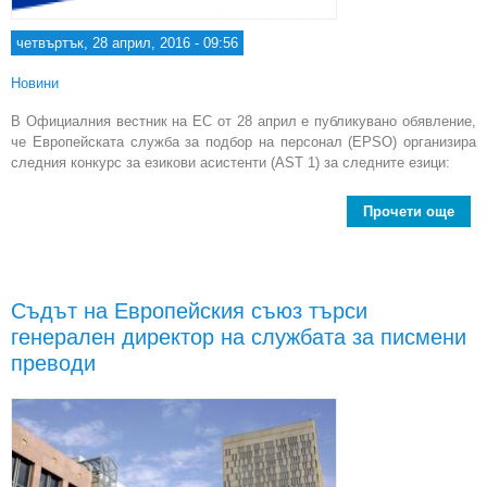
четвъртък, 28 април, 2016 - 09:56
Новини
В Официалния вестник на ЕС от 28 април е публикувано обявление,
че Европейската служба за подбор на персонал (EPSO) организира
следния конкурс за езикови асистенти (AST 1) за следните езици:
Прочети още
Евро
Съдът на Европейския съюз търси
генерален директор на службата за писмени
преводи