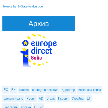
Tweets by @GatewayEurope
Архив
ЕС
ЕК
работа
свободна позиция
директор
бежанска криза
финансиране
Русия
AD
Brexit
Гърция
Украйна
ЕП
България
покана
EPSO