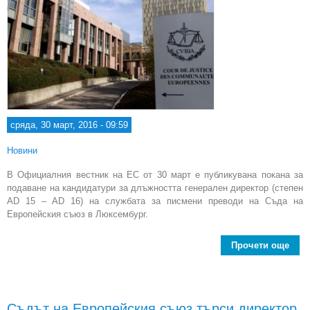
сряда, 30 март, 2016 - 09:59
Новини
В Официалния вестник на ЕС от 30 март е публикувана покана за
подаване на кандидатури за длъжността генерален директор (степен
AD 15 – AD 16) на службата за писмени преводи на Съда на
Европейския съюз в Люксембург.
Прочети още
abo
Евр
съ
г
Съдът на Европейския съюз търси директор