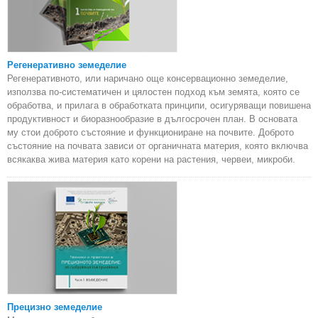
Регенеративно земеделие
Регенеративното, или наричано още консервационно земеделие,
използва по-систематичен и цялостен подход към земята, която се
обработва, и прилага в обработката принципи, осигуряващи повишена
продуктивност и биоразнообразие в дългосрочен план. В основата
му стои доброто състояние и функциониране на почвите. Доброто
състояние на почвата зависи от органичната материя, която включва
всякаква жива материя като корени на растения, червеи, микроби.
Прецизно земеделие