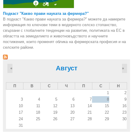
Подкаст "Какво прави науката за фермера?"
В подкаст "Какво прави науката за фермера?" можете да намерите
информация по ключови теми в модерното селско стопанство,
свързани с глобалните тенденции на развитие, политиката на ЕС в
областта на земеделието и животновъдството и научните
постижения, които променят облика на фермерската професия и на
селските райони.
Август
«
»
П
В
С
Ч
П
С
Н
1
2
3
4
5
6
7
8
9
10
11
12
13
14
15
16
17
18
19
20
21
22
23
24
25
26
27
28
29
30
31