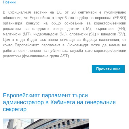
Новини
В Официалния вестник на ЕС от 28 септември е публикувано
обявление, че Европейската служба за подбор на персонал (EPSO)
организира конкурс на общо основание за коректори/езикови
редактори за следните езици: датски (DA), хърватски (HR),
малтийски (MT), нидерландски (NL), словенски (SL) и шведски (SV).
Целта е да бъдат съставени списъци за бъдещи назначения, от
които Европейският парламент в Люксембург може да наеме на
работа нови членове на публичната служба като коректори/езикови
редактори (функционална група AST).
Прочети още
Евро
Европейският парламент търси
администратор в Кабинета на генералния
к
к
секретар