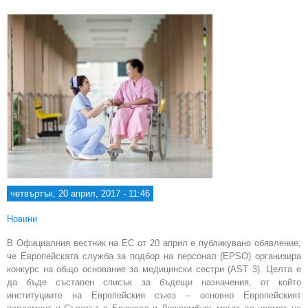
сгра
четвъртък, 20 април, 2017 - 11:46
Новини
В Официалния вестник на ЕС от 20 април е публикувано обявление,
че Европейската служба за подбор на персонал (EPSO) организира
конкурс на общо основание за медицински сестри (AST 3). Целта е
да бъде съставен списък за бъдещи назначения, от който
институциите на Европейския съюз – основно Европейският