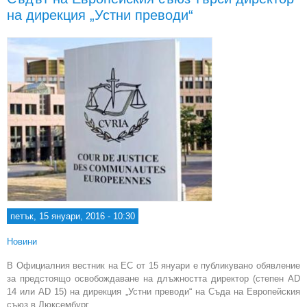
дир
на дирекция „Устни преводи“
сл
петък, 15 януари, 2016 - 10:30
Новини
В Официалния вестник на ЕС от 15 януари е публикувано обявление
за предстоящо освобождаване на длъжността директор (степен AD
14 или AD 15) на дирекция „Устни преводи“ на Съда на Европейския
съюз в Люксембург.