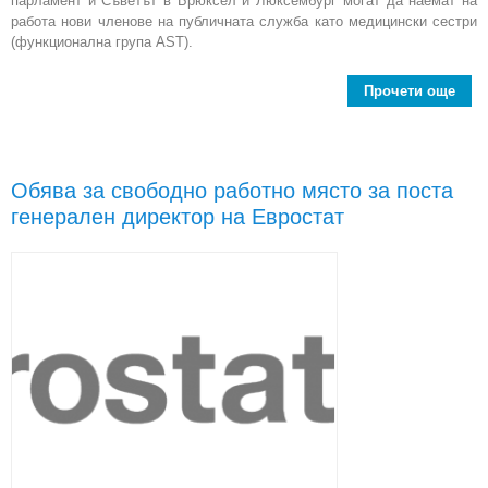
парламент и Съветът в Брюксел и Люксембург могат да наемат на
работа нови членове на публичната служба като медицински сестри
(функционална група AST).
Прочети още
Евро
Обява за свободно работно място за поста
генерален директор на Евростат
к
ме