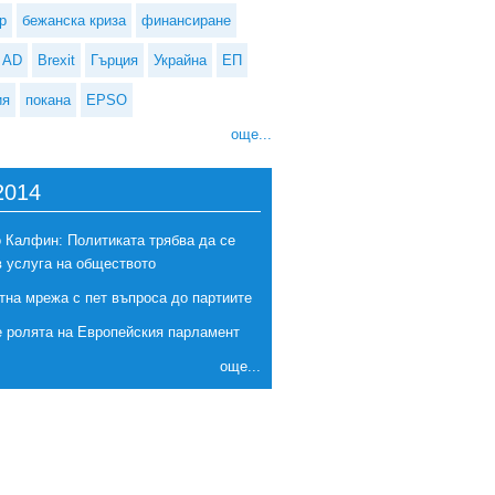
р
бежанска криза
финансиране
AD
Brexit
Гърция
Украйна
ЕП
ия
покана
EPSO
още...
2014
 Калфин: Политиката трябва да се
в услуга на обществото
тна мрежа с пет въпроса до партиите
ият премиер защитава конституционните промени, които ще доведат
е ролята на Европейския парламент
до премахване на поста му
още...