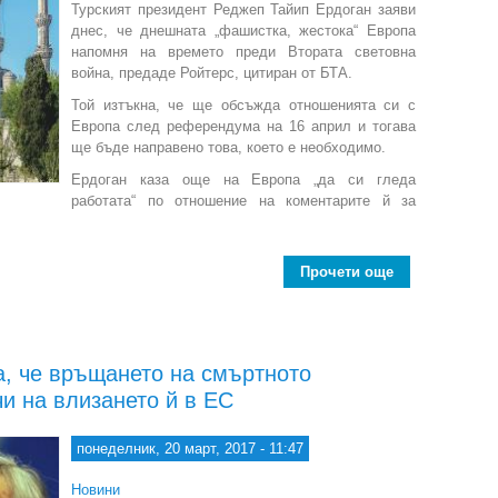
Турският президент Реджеп Тайип Ердоган заяви
днес, че днешната „фашистка, жестока“ Европа
напомня на времето преди Втората световна
война, предаде Ройтерс, цитиран от БТА.
Той изтъкна, че ще обсъжда отношенията си с
Европа след референдума на 16 април и тогава
ще бъде направено това, което е необходимо.
Ердоган каза още на Европа „да си гледа
работата“ по отношение на коментарите й за
Прочети още
about
, че връщането на смъртното
и на влизането й в ЕС
понеделник, 20 март, 2017 - 11:47
Новини