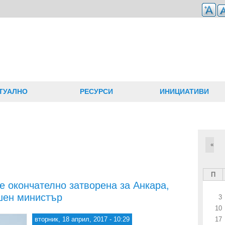
ТУАЛНО
РЕСУРСИ
ИНИЦИАТИВИ
«
П
е окончателно затворена за Анкара,
шен министър
3
10
вторник, 18 април, 2017 - 10:29
17