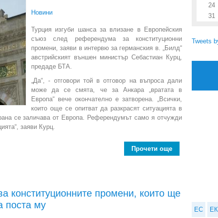
24
Новини
31
Турция изгуби шанса за влизане в Европейския
съюз след референдума за конституционни
Tweets 
промени, заяви в интервю за германския в. „Билд“
австрийският външен министър Себастиан Курц,
предаде БТА.
„Да“, - отговори той в отговор на въпроса дали
може да се смята, че за Анкара „вратата в
Европа“ вече окончателно е затворена. „Всички,
които още се опитват да разкрасят ситуацията в
страна се заличава от Европа. Референдумът само я отчужди
ията“, заяви Курц.
Прочети още
about 
ва конституционните промени, които ще
а поста му
ЕС
ЕК