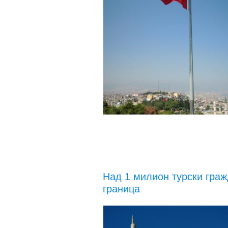
Над 1 милион турски гра
граница