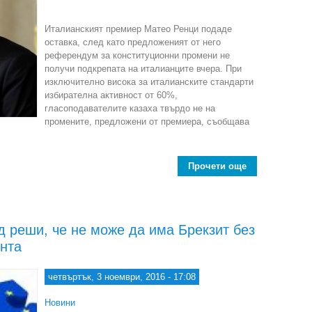
Италианският премиер Матео Ренци подаде
оставка, след като предложеният от него
референдум за конституционни промени не
получи подкрепата на италианците вчера. При
изключително висока за италианските стандарти
избирателна активност от 60%,
гласоподавателите казаха твърдо не на
промените, предложени от премиера, съобщава
Прочети още
about Италиан
 реши, че не може да има Брекзит без
нта
четвъртък, 3 ноември, 2016 - 17:08
Новини