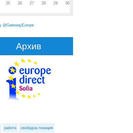
25
26
27
28
29
30
by @GatewayEurope
Архив
Вратата към Европа вече е окончателно затворена за Анкара, твърди
австрийският външен министър
работа
свободна позиция