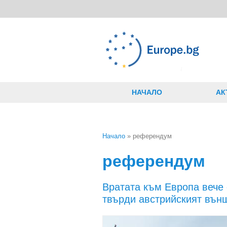
Премини към основното съдържание
НАЧАЛО
АК
Начало
» референдум
Вие сте тук
референдум
Вратата към Европа вече 
твърди австрийският вън