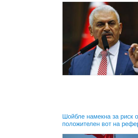
Шойбле намекна за риск о
положителен вот на реф