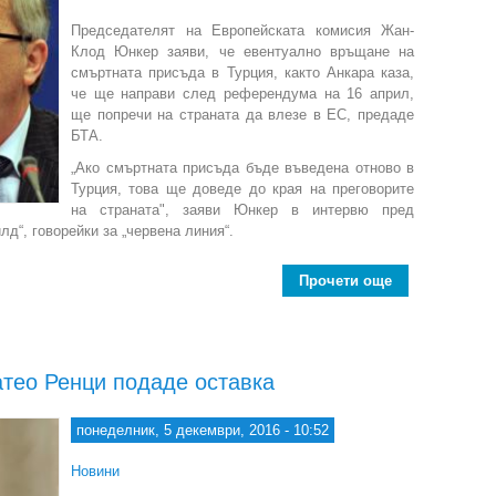
Председателят на Европейската комисия Жан-
Клод Юнкер заяви, че евентуално връщане на
смъртната присъда в Турция, както Анкара каза,
че ще направи след референдума на 16 април,
ще попречи на страната да влезе в ЕС, предаде
БТА.
„Ако смъртната присъда бъде въведена отново в
Турция, това ще доведе до края на преговорите
на страната", заяви Юнкер в интервю пред
лд“, говорейки за „червена линия“.
Прочети още
about Юнкер
тео Ренци подаде оставка
понеделник, 5 декември, 2016 - 10:52
Новини