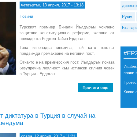
четвъртък, 13 април, 2017 - 13:18
директо
Новини
Русия
Турският премиер Бинали Йълдъръм усилено
Българ
защитава конституционна реформа, желана от
президента Реджеп Тайип Ердоган.
Това изненадва мнозина, тъй като текстът
#EP
предвижда премахване на неговия пост.
Откакто е на премиерския пост, Йълдъръм показа
Ивайло
безупречна лоялност към истински силния човек
прави 
в Турция - Ердоган.
Протес
Прочети още
about Турск
Каква 
т диктатура в Турция в случай на
ерендума
сряда, 12 април, 2017 - 11:21