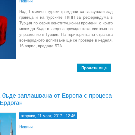
Новини
Над 1 милион турски граждани са гласували зад
граница и на турските ГКПП за референдума в
Турция по серия конституционни промени, с които
може да бъде въведена президентска система на
управление в Турция. На територията на страната
всенародното допитване ще се проведе в неделя,
16 април, предаде БТА.
Прочети още
about Над 1 м
а бъде заплашвана от Европа с процеса
 Ердоган
вторник, 21 март, 2017 - 12:46
Новини