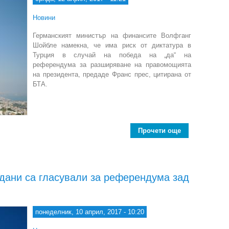
Новини
Германският министър на финансите Волфганг
Шойбле намекна, че има риск от диктатура в
Турция в случай на победа на „да“ на
референдума за разширяване на правомощията
на президента, предаде Франс прес, цитирана от
БТА.
Прочети още
about Шойб
ждани са гласували за референдума зад
понеделник, 10 април, 2017 - 10:20