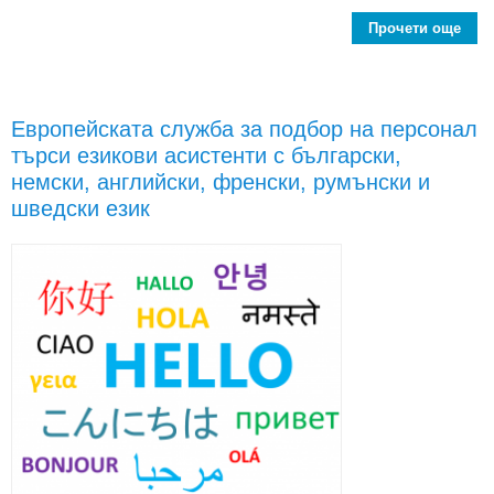
Прочети още
О
с
поз
длъ
Европейската служба за подбор на персонал
дир
търси езикови асистенти с български,
р
д
немски, английски, френски, румънски и
шведски език
Ген
секр
на