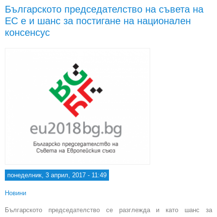
в
Българското председателство на съвета на
на м
ЕС е и шанс за постигане на национален
ци
ком
консенсус
понеделник, 3 април, 2017 - 11:49
Новини
Българското председателство се разглежда и като шанс за