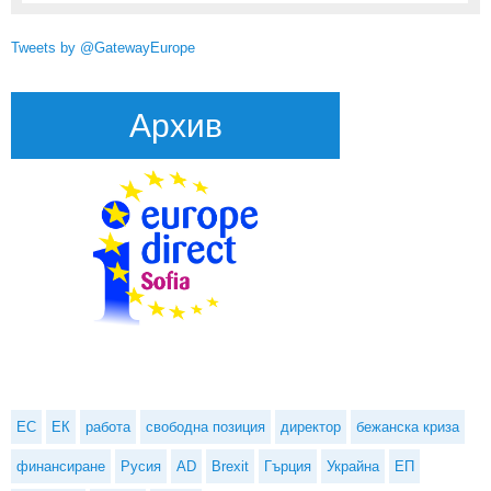
Tweets by @GatewayEurope
Архив
ЕС
ЕК
работа
свободна позиция
директор
бежанска криза
финансиране
Русия
AD
Brexit
Гърция
Украйна
ЕП