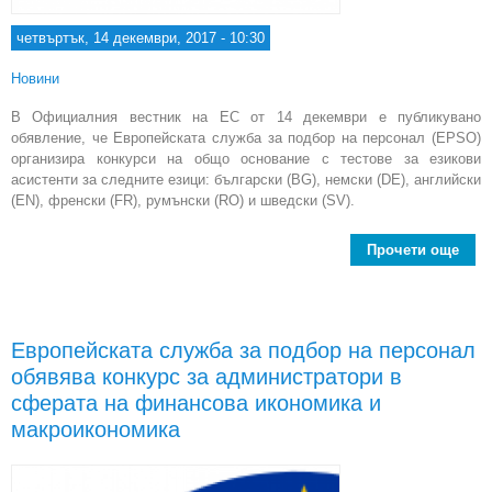
четвъртък, 14 декември, 2017 - 10:30
Новини
В Официалния вестник на ЕС от 14 декември е публикувано
обявление, че Европейската служба за подбор на персонал (EPSO)
организира конкурси на общо основание с тестове за езикови
асистенти за следните езици: български (BG), немски (DE), английски
(EN), френски (FR), румънски (RO) и шведски (SV).
Прочети още
Евро
Европейската служба за подбор на персонал
обявява конкурс за администратори в
ас
сферата на финансова икономика и
б
макроикономика
а