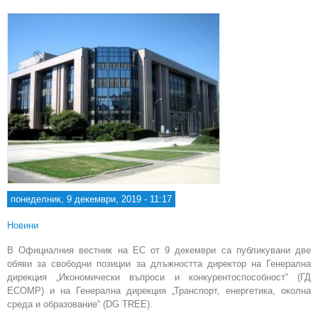
Ген
секр
на
понеделник, 9 декември, 2019 - 11:17
Новини
В Официалния вестник на ЕС от 9 декември са публикувани две
обяви за свободни позиции за длъжността директор на Генерална
дирекция „Икономически въпроси и конкурентоспособност“ (ГД
ECOMP) и на Генерална дирекция „Транспорт, енергетика, околна
среда и образование“ (DG TREE).