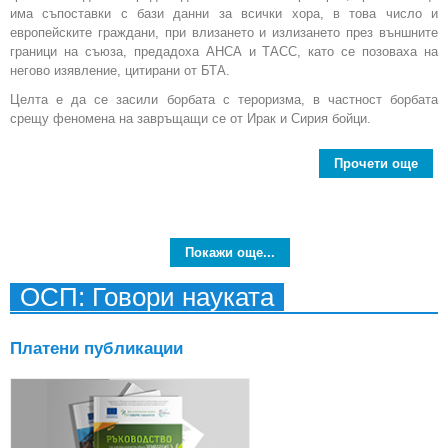
има съпоставки с бази данни за всички хора, в това число и
европейските граждани, при влизането и излизането през външните
граници на съюза, предадоха АНСА и ТАСС, като се позоваха на
негово изявление, цитирани от БТА.
Целта е да се засили борбата с тероризма, в частност борбата
срещу феномена на завръщащи се от Ирак и Сирия бойци.
Прочети още
a
ре
за з
Покажи още...
пров
ОСП: Говори науката
въ
Платени публикации