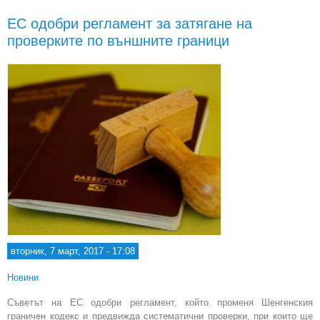
инф
ЕС одобри регламент за затягане на
сис
проверките по външните граници
вторник, 7 март, 2017 - 17:08
Новини
Съветът на ЕС одобри регламент, който променя Шенгенския
граничен кодекс и предвижда систематични проверки, при които ще