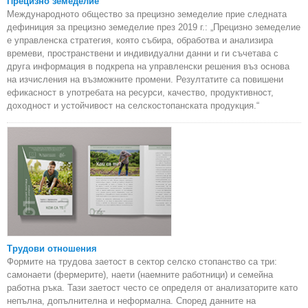
Прецизно земеделие
Международното общество за прецизно земеделие прие следната
дефиниция за прецизно земеделие през 2019 г.: „Прецизно земеделие
е управленска стратегия, която събира, обработва и анализира
времеви, пространствени и индивидуални данни и ги съчетава с
друга информация в подкрепа на управленски решения въз основа
на изчисления на възможните промени. Резултатите са повишени
ефикасност в употребата на ресурси, качество, продуктивност,
доходност и устойчивост на селскостопанската продукция.“
Трудови отношения
Формите на трудова заетост в сектор селско стопанство са три:
самонаети (фермерите), наети (наемните работници) и семейна
работна ръка. Тази заетост често се определя от анализаторите като
непълна, допълнителна и неформална. Според данните на