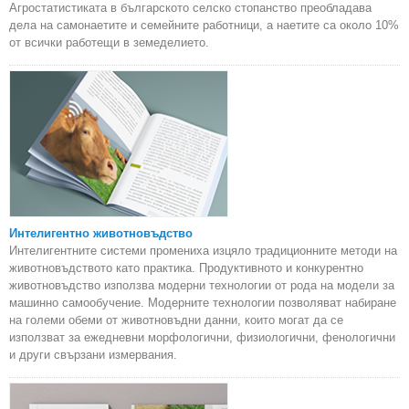
Агростатистиката в българското селско стопанство преобладава
дела на самонаетите и семейните работници, а наетите са около 10%
от всички работещи в земеделието.
Интелигентно животновъдство
Интелигентните системи промениха изцяло традиционните методи на
животновъдството като практика. Продуктивното и конкурентно
животновъдство използва модерни технологии от рода на модели за
машинно самообучение. Модерните технологии позволяват набиране
на големи обеми от животновъдни данни, които могат да се
използват за ежедневни морфологични, физиологични, фенологични
и други свързани измервания.