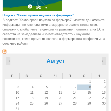
Подкаст "Какво прави науката за фермера?"
В подкаст "Какво прави науката за фермера?" можете да намерите
информация по ключови теми в модерното селско стопанство,
свързани с глобалните тенденции на развитие, политиката на ЕС в
областта на земеделието и животновъдството и научните
постижения, които променят облика на фермерската професия и на
селските райони.
Август
«
»
П
В
С
Ч
П
С
Н
1
2
3
4
5
6
7
8
9
10
11
12
13
14
15
16
17
18
19
20
21
22
23
24
25
26
27
28
29
30
31