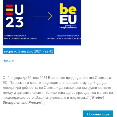
вторник, 2 януари, 2024 - 22:41
Новини
От 1 януари до 30 юни 2024,Белгия ще председателства Съвета на
ЕС. По време на своето председателство ролята му ще бъде да
координира дейността на Съвета и да насърчава сътрудничеството
между държавите членки. Всичко това ще се проведе под мотото на
председателството „Защита, укрепване и подготовка“ (
"Protect,
Strengthen and Prepare
".)
Прочети още
a