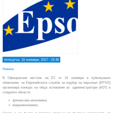
ру
шве
четвъртък, 16 ноември, 2017 - 10:46
Новини
В Официалния вестник на ЕС от 16 ноември е публикувано
обявление, че Европейската служба за подбор на персонал (EPSO)
организира конкурс на общо основание за администратори (AD7) в
следните области:
финансова икономика;
макроикономика.