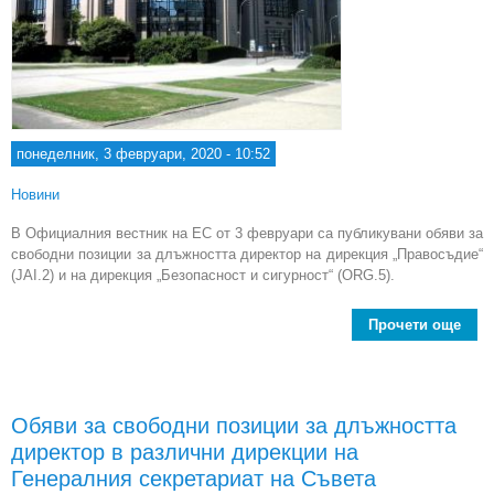
понеделник, 3 февруари, 2020 - 10:52
Новини
В Официалния вестник на ЕС от 3 февруари са публикувани обяви за
свободни позиции за длъжността директор на дирекция „Правосъдие“
(JAI.2) и на дирекция „Безопасност и сигурност“ (ORG.5).
Прочети още
О
с
поз
длъ
Обяви за свободни позиции за длъжността
дир
директор в различни дирекции на
р
д
Генералния секретариат на Съвета