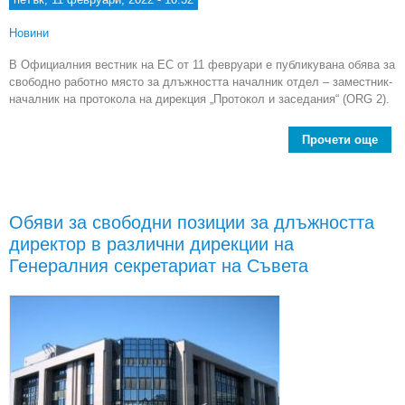
Новини
В Официалния вестник на ЕС от 11 февруари е публикувана обява за
свободно работно място за длъжността началник отдел – заместник-
началник на протокола на дирекция „Протокол и заседания“ (ORG 2).
Прочети още
О
св
поз
длъ
Обяви за свободни позиции за длъжността
н
директор в различни дирекции на
зам
Генералния секретариат на Съвета
н
пр
ди
„Пр
зас