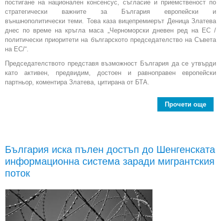
постигане на национален консенсус, съгласие и приемственост по
стратегически важните за България европейски и
външнополитически теми. Това каза вицепремиерът Деница Златева
днес по време на кръгла маса „Черноморски дневен ред на ЕС /
политически приоритети на българското председателство на Съвета
на ЕС/“.
Председателството представя възможност България да се утвърди
като активен, предвидим, достоен и равноправен европейски
партньор, коментира Златева, цитирана от БТА.
Прочети още
пред
на 
България иска пълен достъп до Шенгенската
информационна система заради мигрантския
поток