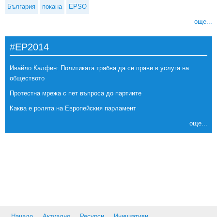
България
покана
EPSO
още...
#EP2014
Ивайло Калфин: Политиката трябва да се прави в услуга на
обществото
Протестна мрежа с пет въпроса до партиите
Каква е ролята на Европейския парламент
още...
Начало
Актуално
Ресурси
Инициативи