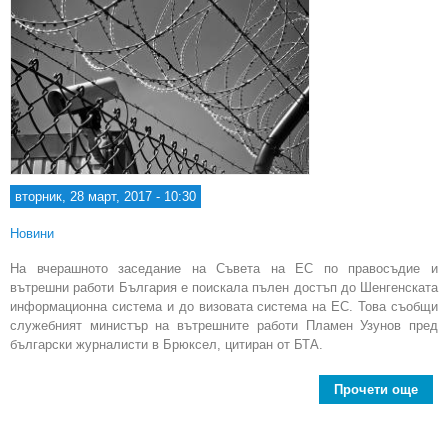
вторник, 28 март, 2017 - 10:30
Новини
На вчерашното заседание на Съвета на ЕС по правосъдие и
вътрешни работи България е поискала пълен достъп до Шенгенската
информационна система и до визовата система на ЕС. Това съобщи
служебният министър на вътрешните работи Пламен Узунов пред
български журналисти в Брюксел, цитиран от БТА.
Прочети още
abo