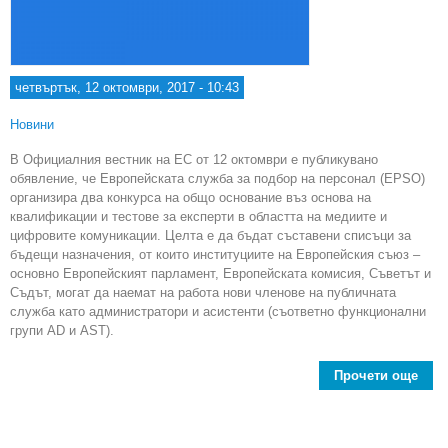
четвъртък, 12 октомври, 2017 - 10:43
Новини
В Официалния вестник на ЕС от 12 октомври е публикувано
обявление, че Европейската служба за подбор на персонал (EPSO)
организира два конкурса на общо основание въз основа на
квалификации и тестове за експерти в областта на медиите и
цифровите комуникации. Целта е да бъдат съставени списъци за
бъдещи назначения, от които институциите на Европейския съюз –
основно Европейският парламент, Европейската комисия, Съветът и
Съдът, могат да наемат на работа нови членове на публичната
служба като администратори и асистенти (съответно функционални
групи AD и AST).
Прочети още
Об
за 
за