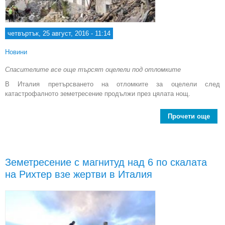
четвъртък, 25 август, 2016 - 11:14
Новини
Спасителите все още търсят оцелели под отломките
В Италия претърсването на отломките за оцелели след
катастрофалното земетресение продължи през цялата нощ.
Прочети още
abo
са
земе
Земетресение с магнитуд над 6 по скалата
на Рихтер взе жертви в Италия