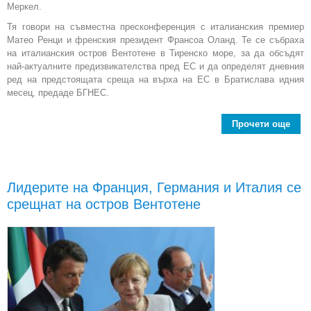
Меркел.
Тя говори на съвместна пресконференция с италианския премиер
Матео Ренци и френския президент Франсоа Оланд. Те се събраха
на италианския остров Вентотене в Тиренско море, за да обсъдят
най-актуалните предизвикателства пред ЕС и да определят дневния
ред на предстоящата среща на върха на ЕС в Братислава идния
месец, предаде БГНЕС.
Прочети още
реш
Бр
Лидерите на Франция, Германия и Италия се
Е
срещнат на остров Вентотене
им
б