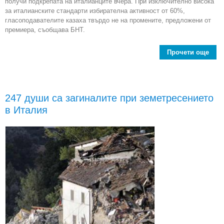
получи подкрепата на италианците вчера. При изключително висока
за италианските стандарти избирателна активност от 60%,
гласоподавателите казаха твърдо не на промените, предложени от
премиера, съобщава БНТ.
Прочети още
Итал
Мат
247 души са загиналите при земетресението
в Италия