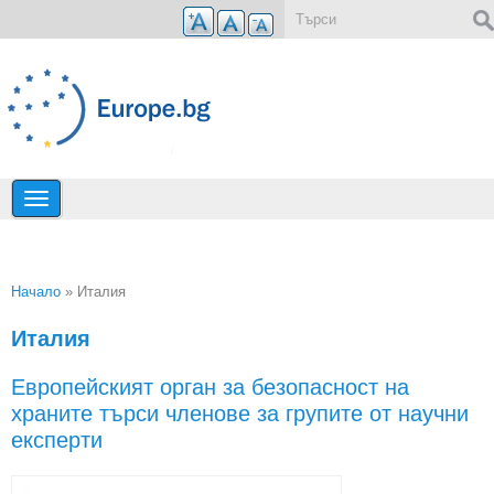
Премини към основното съдържание
Форма за търсене
Начало
» Италия
Вие сте тук
Италия
Европейският орган за безопасност на
храните търси членове за групите от научни
експерти