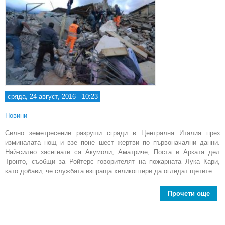
сряда, 24 август, 2016 - 10:23
Новини
Силно земетресение разруши сгради в Централна Италия през
изминалата нощ и взе поне шест жертви по първоначални данни.
Най-силно засегнати са Акумоли, Аматриче, Поста и Арката дел
Тронто, съобщи за Ройтерс говорителят на пожарната Лука Кари,
като добави, че службата изпраща хеликоптери да огледат щетите.
Прочети още
Земе
с