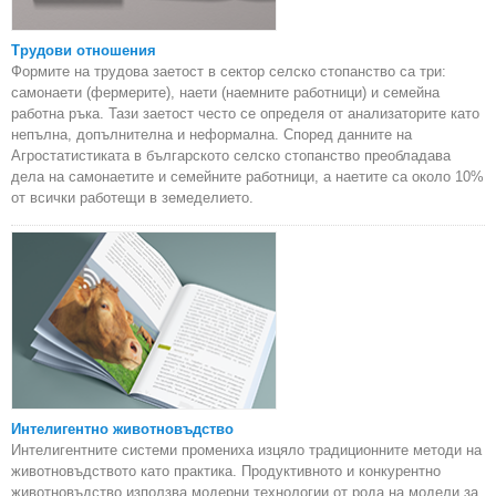
Трудови отношения
Формите на трудова заетост в сектор селско стопанство са три:
самонаети (фермерите), наети (наемните работници) и семейна
работна ръка. Тази заетост често се определя от анализаторите като
непълна, допълнителна и неформална. Според данните на
Агростатистиката в българското селско стопанство преобладава
дела на самонаетите и семейните работници, а наетите са около 10%
от всички работещи в земеделието.
Интелигентно животновъдство
Интелигентните системи промениха изцяло традиционните методи на
животновъдството като практика. Продуктивното и конкурентно
животновъдство използва модерни технологии от рода на модели за