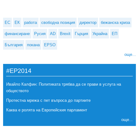
ЕС
ЕК
работа
свободна позиция
директор
бежанска криза
финансиране
Русия
AD
Brexit
Гърция
Украйна
ЕП
България
покана
EPSO
още...
#EP2014
Ивайло Калфин: Политиката трябва да се прави в услуга на
обществото
Протестна мрежа с пет въпроса до партиите
Каква е ролята на Европейския парламент
още...