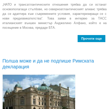
„НАТО и трансатлантическите отношения трябва да си останат
основополагащи стълбове, но северноатлантическият алианс трябва
да се адаптира към съвременните условия, характеризиращи се с
нови предизвикателства“. Това заяви в интервю за ТАСС
италианският външен министър Анджелино Алфано, който е на
посещение в Москва, предаде БТА.
Прочети още
А
НА
Полша може и да не подпише Римската
ада
декларация
съв