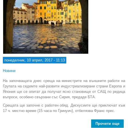
понеделник, 10 април, 2017 - 11:13
Новини
На започващата днес среща на министрите на външните работи на
Групата на седемте най-развити индустриализирани страни Европа и
Япония ще се опитат да получат ясно становище от САЩ по редица
въпроси, особено свързани със Сирия, предаде БТА.
Срещата ще започне с работен обяд. Дискусиите ще приключат към
17 ч. местно време (15 часа по Гринуич), отбелязва Франс прес.
Прочети още
a