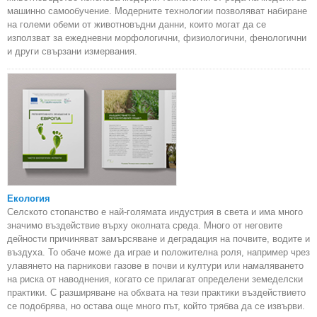
машинно самообучение. Модерните технологии позволяват набиране
на големи обеми от животновъдни данни, които могат да се
използват за ежедневни морфологични, физиологични, фенологични
и други свързани измервания.
Екология
Селското стопанство е най-голямата индустрия в света и има много
значимо въздействие върху околната среда. Много от неговите
дейности причиняват замърсяване и деградация на почвите, водите и
въздуха. То обаче може да играе и положителна роля, например чрез
улавянето на парникови газове в почви и култури или намаляването
на риска от наводнения, когато се прилагат определени земеделски
практики. С разширяване на обхвата на тези практики въздействието
се подобрява, но остава още много път, който трябва да се извърви.