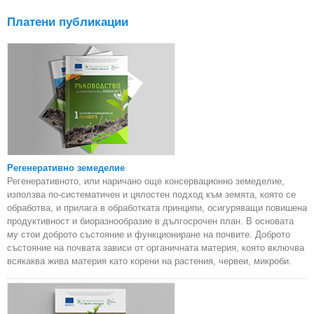
Вент
Платени публикации
Регенеративно земеделие
Регенеративното, или наричано още консервационно земеделие,
използва по-систематичен и цялостен подход към земята, която се
обработва, и прилага в обработката принципи, осигуряващи повишена
продуктивност и биоразнообразие в дългосрочен план. В основата
му стои доброто състояние и функциониране на почвите. Доброто
състояние на почвата зависи от органичната материя, която включва
всякаква жива материя като корени на растения, червеи, микроби.