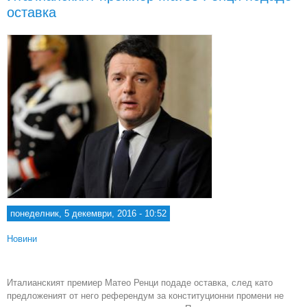
оставка
дек
понеделник, 5 декември, 2016 - 10:52
Новини
Италианският премиер Матео Ренци подаде оставка, след като
предложеният от него референдум за конституционни промени не