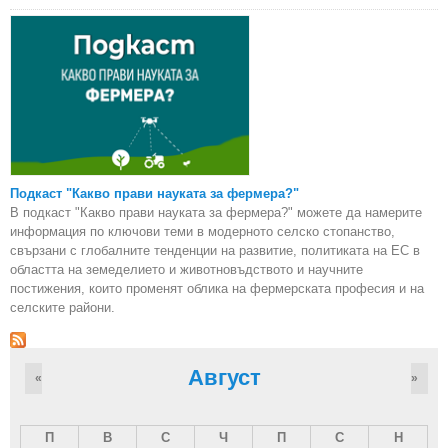
Подкаст "Какво прави науката за фермера?"
В подкаст "Какво прави науката за фермера?" можете да намерите
информация по ключови теми в модерното селско стопанство,
свързани с глобалните тенденции на развитие, политиката на ЕС в
областта на земеделието и животновъдството и научните
постижения, които променят облика на фермерската професия и на
селските райони.
Август
«
»
П
В
С
Ч
П
С
Н