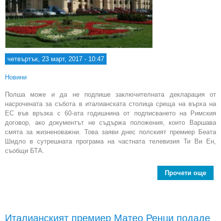
четвъртък, 23 март, 2017 - 10:47
Новини
Полша може и да не подпише заключителната декларация от
насрочената за събота в италианската столица среща на върха на
ЕС във връзка с 60-ата годишнина от подписването на Римския
договор, ако документът не съдържа положения, които Варшава
смята за жизненоважни. Това заяви днес полският премиер Беата
Шидло в сутрешната програма на частната телевизия Ти Ви Ен,
съобщи БТА.
Прочети още
мо
п
Италианският премиер Матео Ренци подаде
Р