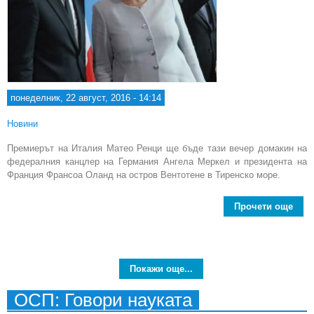
понеделник, 22 август, 2016 - 14:14
Новини
Премиерът на Италия Матео Ренци ще бъде тази вечер домакин на
федералния канцлер на Германия Ангела Меркел и президента на
Франция Франсоа Оланд на остров Вентотене в Тиренско море.
Прочети още
Лид
Фра
Гер
Покажи още...
и И
ОСП: Говори науката
ср
на 