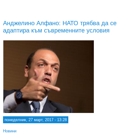
Сир
Л
щ
осн
Анджелино Алфано: НАТО трябва да се
тем
адаптира към съвременните условия
в
сре
стра
о
понеделник, 27 март, 2017 - 13:28
Новини