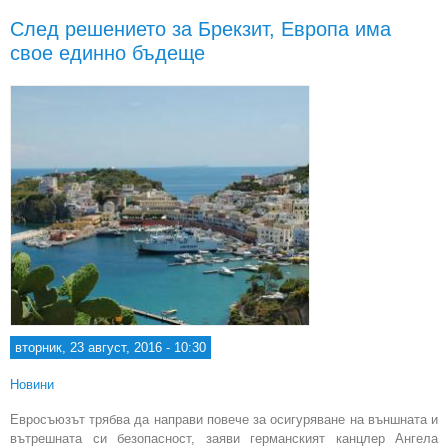
с
След решението за Брекзит, Европа има
Р
свое единно бъдеще
вторник, 23 август, 2016 - 10:30
Новини
Евросъюзът трябва да направи повече за осигуряване на външната и
вътрешната си безопасност, заяви германският канцлер Ангела