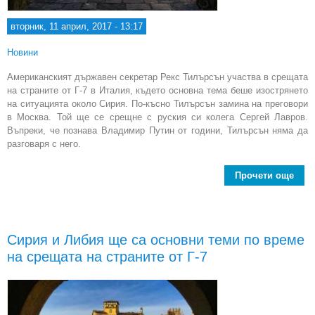
вторник, 11 април, 2017 - 13:17
Новини
Американският държавен секретар Рекс Тилърсън участва в срещата
на страните от Г-7 в Италия, където основна тема беше изострянето
на ситуацията около Сирия. По-късно Тилърсън замина на преговори
в Москва. Той ще се срещне с руския си колега Сергей Лавров.
Въпреки, че познава Владимир Путин от години, Тилърсън няма да
разговаря с него.
Прочети още
ос
те
Сирия и Либия ще са основни теми по време
дне
на срещата на страните от Г-7
засе
вън
мин