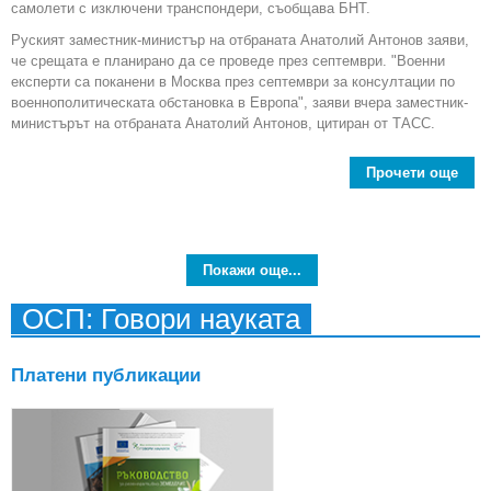
самолети с изключени транспондери, съобщава БНТ.
Руският заместник-министър на отбраната Анатолий Антонов заяви,
че срещата е планирано да се проведе през септември. "Военни
експерти са поканени в Москва през септември за консултации по
военнополитическата обстановка в Европа", заяви вчера заместник-
министърът на отбраната Анатолий Антонов, цитиран от ТАСС.
Прочети още
екс
Покажи още...
конс
ОСП: Говори науката
Платени публикации