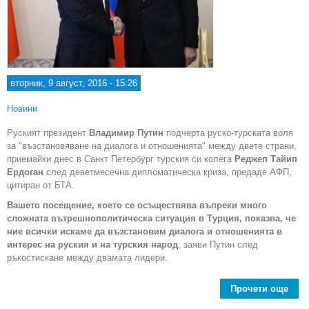
вторник, 9 август, 2016 - 15:26
Новини
Руският президент
Владимир Путин
подчерта руско-турската воля
за "възстановяване на диалога и отношенията" между двете страни,
приемайки днес в Санкт Петербург турския си колега
Реджеп Тайип
Ердоган
след деветмесечна дипломатическа криза, предаде АФП,
цитиран от БТА.
Вашето посещение, което се осъществява въпреки много
сложната вътрешнополитическа ситуация в Турция, показва, че
ние всички искаме да възстановим диалога и отношенията в
интерес на руския и на турския народ
, заяви Путин след
ръкостискане между двамата лидери.
Прочети още
под