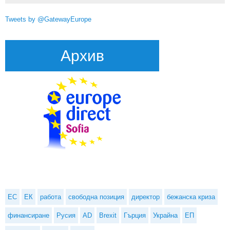
Tweets by @GatewayEurope
Архив
ЕС
ЕК
работа
свободна позиция
директор
бежанска криза
финансиране
Русия
AD
Brexit
Гърция
Украйна
ЕП