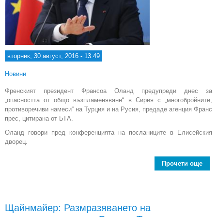
вторник, 30 август, 2016 - 13:49
Новини
Френският президент Франсоа Оланд предупреди днес за
„опасността от общо възпламеняване“ в Сирия с „многобройните,
противоречиви намеси“ на Турция и на Русия, предаде агенция Франс
прес, цитирана от БТА.
Оланд говори пред конференцията на посланиците в Елисейския
дворец.
Прочети още
ab
Ин
Ру
Щайнмайер: Размразяването на
н