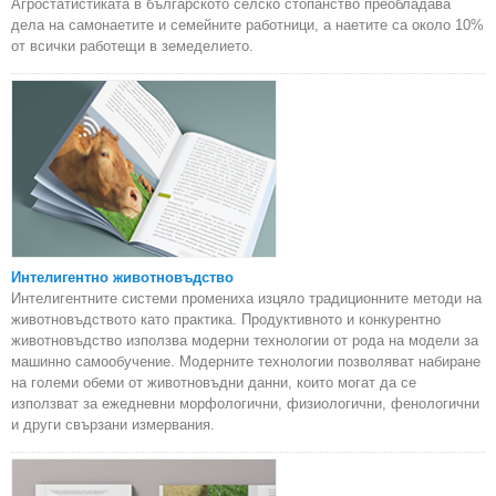
Агростатистиката в българското селско стопанство преобладава
дела на самонаетите и семейните работници, а наетите са около 10%
от всички работещи в земеделието.
Интелигентно животновъдство
Интелигентните системи промениха изцяло традиционните методи на
животновъдството като практика. Продуктивното и конкурентно
животновъдство използва модерни технологии от рода на модели за
машинно самообучение. Модерните технологии позволяват набиране
на големи обеми от животновъдни данни, които могат да се
използват за ежедневни морфологични, физиологични, фенологични
и други свързани измервания.