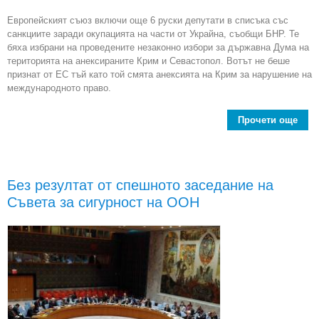
Европейският съюз включи още 6 руски депутати в списъка със
санкциите заради окупацията на части от Украйна, съобщи БНР. Те
бяха избрани на проведените незаконно избори за държавна Дума на
територията на анексираните Крим и Севастопол. Вотът не беше
признат от ЕС тъй като той смята анексията на Крим за нарушение на
международното право.
Прочети още
сан
още
Без резултат от спешното заседание на
ок
Съвета за сигурност на ООН
на