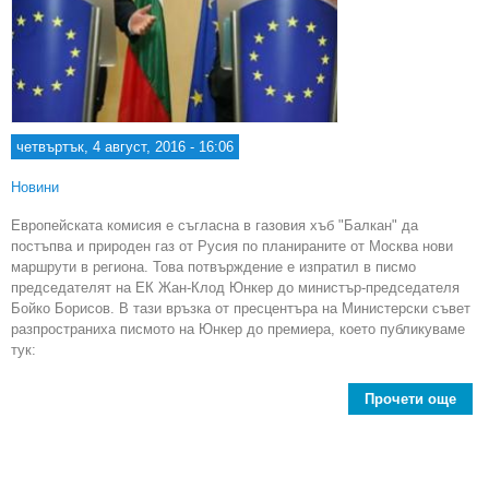
четвъртък, 4 август, 2016 - 16:06
Новини
Европейската комисия е съгласна в газовия хъб "Балкан" да
постъпва и природен газ от Русия по планираните от Москва нови
маршрути в региона. Това потвърждение е изпратил в писмо
председателят на ЕК Жан-Клод Юнкер до министър-председателя
Бойко Борисов. В тази връзка от пресцентъра на Министерски съвет
разпространиха писмото на Юнкер до премиера, което публикуваме
тук:
Прочети още
Евро
с
га