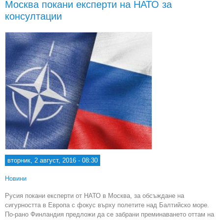
Москва покани експерти на НАТО за
"Б
консултации
п
при
вторник, 2 август, 2016 - 08:30
Новини
Русия покани експерти от НАТО в Москва, за обсъждане на
сигурността в Европа с фокус върху полетите над Балтийско море.
По-рано Финландия предложи да се забрани преминаването оттам на