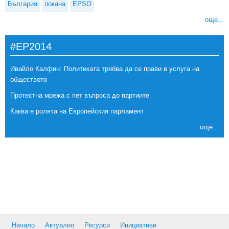
България
покана
EPSO
още...
#EP2014
Ивайло Калфин: Политиката трябва да се прави в услуга на
обществото
Протестна мрежа с пет въпроса до партиите
Каква е ролята на Европейския парламент
още...
Начало
Актуално
Ресурси
Инициативи