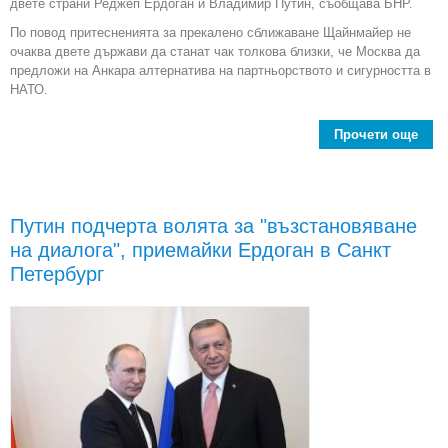
двете страни Реджеп Ердоган и Владимир Путин, съобщава БНР.
По повод притесненията за прекалено сближаване Щайнмайер не
очаква двете държави да станат чак толкова близки, че Москва да
предложи на Анкара алтернатива на партньорството и сигурността в
НАТО.
Прочети още
Разм
на 
ме
Путин подчерта волята за "възстановяване
на диалога", приемайки Ердоган в Санкт
п
Петербург