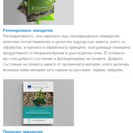
Регенеративно земеделие
Регенеративното, или наричано още консервационно земеделие,
използва по-систематичен и цялостен подход към земята, която се
обработва, и прилага в обработката принципи, осигуряващи повишена
продуктивност и биоразнообразие в дългосрочен план. В основата
му стои доброто състояние и функциониране на почвите. Доброто
състояние на почвата зависи от органичната материя, която включва
всякаква жива материя като корени на растения, червеи, микроби.
Прецизно земеделие