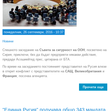
понеделник, 26 септември, 2016 - 10:37
Новини
Спешното заседание на
Съвета за сигурност на ООН
, посветено на
Сирия, приключи, без да бъдат предприети някакви действия,
предаде Асошиейтед прес, цитирана от БТА.
По време на заседанието постоянният представител на Русия влезе
в открит конфликт с представителите на
САЩ
,
Великобритания
и
Франция
, посочва агенцията.
Прочети още
abo
ре
спе
засе
"Единна Русия" получава общо 343 мандата
на С