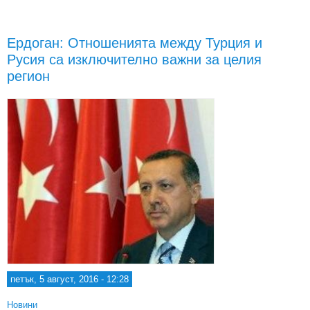
"въз
Ердоган: Отношенията между Турция и
Русия са изключително важни за целия
Ерд
регион
петък, 5 август, 2016 - 12:28
Новини