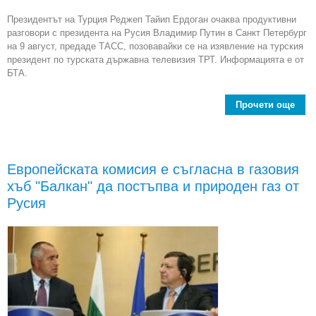
Президентът на Турция Реджеп Тайип Ердоган очаква продуктивни
разговори с президента на Русия Владимир Путин в Санкт Петербург
на 9 август, предаде ТАСС, позовавайки се на изявление на турския
президент по турската държавна телевизия ТРТ. Информацията е от
БТА.
Прочети още
Отн
меж
Европейската комисия е съгласна в газовия
изк
хъб "Балкан" да постъпва и природен газ от
цел
Русия