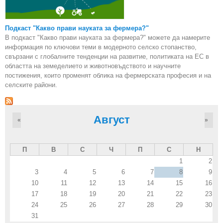
Подкаст "Какво прави науката за фермера?"
В подкаст "Какво прави науката за фермера?" можете да намерите
информация по ключови теми в модерното селско стопанство,
свързани с глобалните тенденции на развитие, политиката на ЕС в
областта на земеделието и животновъдството и научните
постижения, които променят облика на фермерската професия и на
селските райони.
Август
«
»
П
В
С
Ч
П
С
Н
1
2
3
4
5
6
7
8
9
10
11
12
13
14
15
16
17
18
19
20
21
22
23
24
25
26
27
28
29
30
31