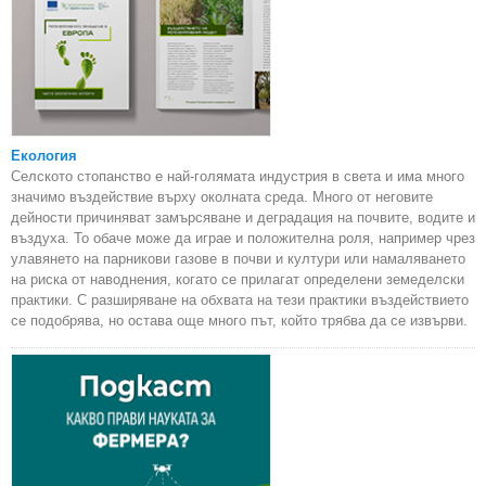
Екология
Селското стопанство е най-голямата индустрия в света и има много
значимо въздействие върху околната среда. Много от неговите
дейности причиняват замърсяване и деградация на почвите, водите и
въздуха. То обаче може да играе и положителна роля, например чрез
улавянето на парникови газове в почви и култури или намаляването
на риска от наводнения, когато се прилагат определени земеделски
практики. С разширяване на обхвата на тези практики въздействието
се подобрява, но остава още много път, който трябва да се извърви.