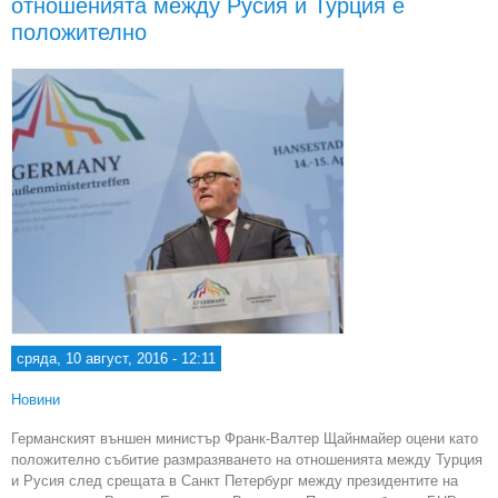
отношенията между Русия и Турция е
въз
положително
сряда, 10 август, 2016 - 12:11
Новини
Германският външен министър Франк-Валтер Щайнмайер оцени като
положително събитие размразяването на отношенията между Турция
и Русия след срещата в Санкт Петербург между президентите на