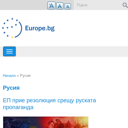
Премини към основното съдържание
Форма за търсене
Начало
» Русия
Вие сте тук
Русия
ЕП прие резолюция срещу руската
пропаганда