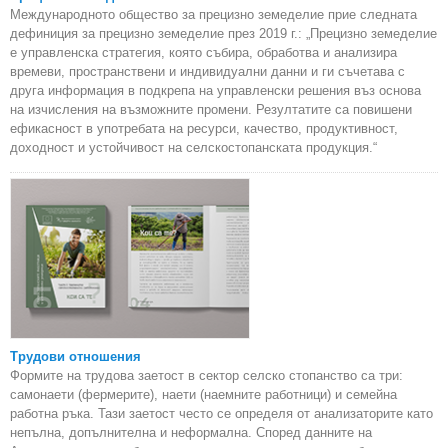
Международното общество за прецизно земеделие прие следната
дефиниция за прецизно земеделие през 2019 г.: „Прецизно земеделие
е управленска стратегия, която събира, обработва и анализира
времеви, пространствени и индивидуални данни и ги съчетава с
друга информация в подкрепа на управленски решения въз основа
на изчисления на възможните промени. Резултатите са повишени
ефикасност в употребата на ресурси, качество, продуктивност,
доходност и устойчивост на селскостопанската продукция.“
Трудови отношения
Формите на трудова заетост в сектор селско стопанство са три:
самонаети (фермерите), наети (наемните работници) и семейна
работна ръка. Тази заетост често се определя от анализаторите като
непълна, допълнителна и неформална. Според данните на