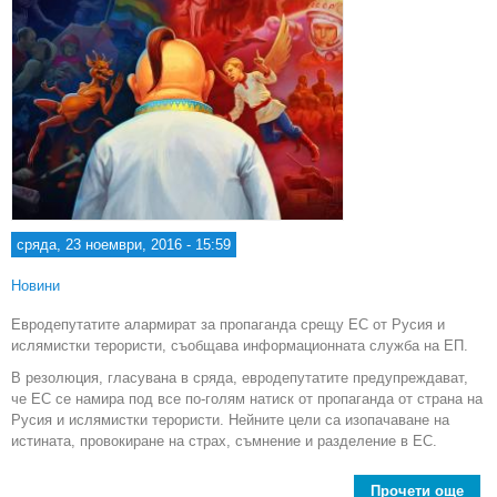
сряда, 23 ноември, 2016 - 15:59
Новини
Евродепутатите алармират за пропаганда срещу ЕС от Русия и
ислямистки терористи, съобщава информационната служба на ЕП.
В резолюция, гласувана в сряда, евродепутатите предупреждават,
че ЕС се намира под все по-голям натиск от пропаганда от страна на
Русия и ислямистки терористи. Нейните цели са изопачаване на
истината, провокиране на страх, съмнение и разделение в ЕС.
Прочети още
a