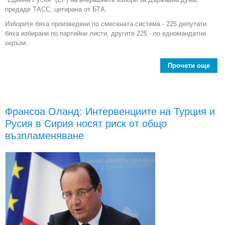
предаде ТАСС, цитирана от БТА.
Изборите бяха произведени по смесената система - 225 депутати
бяха избирани по партийни листи, другите 225 - по едномандатни
окръзи.
Прочети още
abo
Франсоа Оланд: Интервенциите на Турция и
Д
Русия в Сирия носят риск от общо
д
възпламеняване
пре