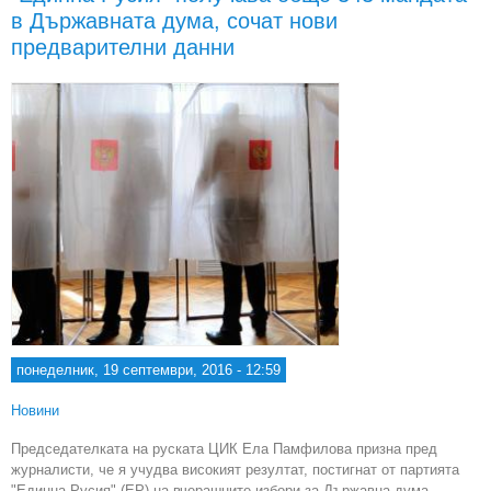
в Държавната дума, сочат нови
сигу
предварителни данни
н
понеделник, 19 септември, 2016 - 12:59
Новини
Председателката на руската ЦИК Ела Памфилова призна пред
журналисти, че я учудва високият резултат, постигнат от партията
"Единна Русия" (ЕР) на вчерашните избори за Държавна дума,